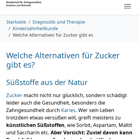
Skip to main content
Skip to page footer
You are here:
Startseite
Diagnostik und Therapie
Kinderzahnheilkunde
Welche Alternativen für Zucker gibt es
Welche Alternativen für Zucker
gibt es?
Süßstoffe aus der Natur
Zucker
macht nicht nur glücklich, sondern schädigt
leider auch die Gesundheit, besonders die
Zahngesundheit durch
Karies
. Wer sein Leben
trotzdem etwas versüßen will, greift meistens zu
künstlichen Süßstoffen
, wie Sorbit, Aspartam, Maltit
und Saccharin etc.
Aber Vorsicht: Zuviel davon kann