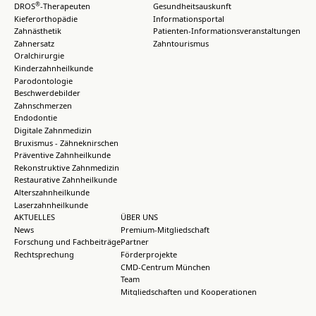
®
DROS
-Therapeuten
Gesundheitsauskunft
Kieferorthopädie
Informationsportal
Zahnästhetik
Patienten-Informationsveranstaltungen
Zahnersatz
Zahntourismus
Oralchirurgie
Kinderzahnheilkunde
Parodontologie
Beschwerdebilder
Zahnschmerzen
Endodontie
Digitale Zahnmedizin
Bruxismus - Zähneknirschen
Präventive Zahnheilkunde
Rekonstruktive Zahnmedizin
Restaurative Zahnheilkunde
Alterszahnheilkunde
Laserzahnheilkunde
AKTUELLES
ÜBER UNS
News
Premium-Mitgliedschaft
Forschung und Fachbeiträge
Partner
Rechtsprechung
Förderprojekte
CMD-Centrum München
Team
Mitgliedschaften und Kooperationen