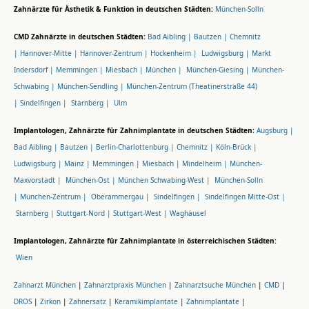
Zahnärzte für Ästhetik & Funktion in deutschen Städten:
München-Solln
CMD Zahnärzte in deutschen Städten:
Bad Aibling |
Bautzen |
Chemnitz
|
Hannover-Mitte |
Hannover-Zentrum |
Hockenheim |
Ludwigsburg |
Markt
Indersdorf |
Memmingen |
Miesbach |
München |
München-Giesing |
München-
Schwabing |
München-Sendling |
München-Zentrum (Theatinerstraße 44)
|
Sindelfingen |
Starnberg |
Ulm
Implantologen, Zahnärzte für Zahnimplantate in deutschen Städten:
Augsburg |
Bad Aibling |
Bautzen |
Berlin-Charlottenburg |
Chemnitz |
Köln-Brück |
Ludwigsburg |
Mainz |
Memmingen |
Miesbach |
Mindelheim |
München-
Maxvorstadt |
München-Ost |
München Schwabing-West |
München-Solln
|
München-Zentrum |
Oberammergau |
Sindelfingen |
Sindelfingen Mitte-Ost |
Starnberg |
Stuttgart-Nord |
Stuttgart-West |
Waghäusel
Implantologen, Zahnärzte für Zahnimplantate in österreichischen Städten:
Wien
Zahnarzt München
|
Zahnarztpraxis München
|
Zahnarztsuche München
|
CMD
|
DROS
|
Zirkon
|
Zahnersatz
|
Keramikimplantate
|
Zahnimplantate
|