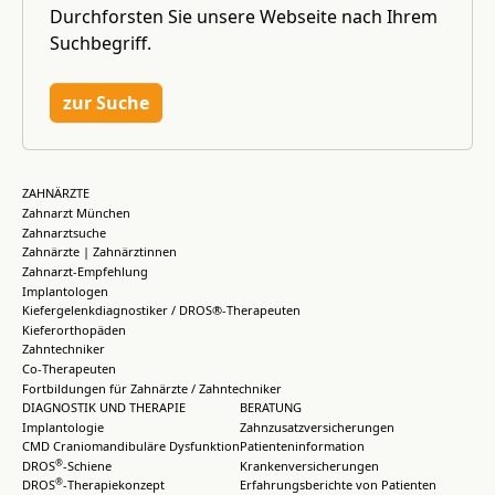
Durchforsten Sie unsere Webseite nach Ihrem
Suchbegriff.
zur Suche
ZAHNÄRZTE
Zahnarzt München
Zahnarztsuche
Zahnärzte | Zahnärztinnen
Zahnarzt-Empfehlung
Implantologen
Kiefergelenkdiagnostiker / DROS®-Therapeuten
Kieferorthopäden
Zahntechniker
Co-Therapeuten
Fortbildungen für Zahnärzte / Zahntechniker
DIAGNOSTIK UND THERAPIE
BERATUNG
Implantologie
Zahnzusatzversicherungen
CMD Craniomandibuläre Dysfunktion
Patienteninformation
®
DROS
-Schiene
Krankenversicherungen
®
DROS
-Therapiekonzept
Erfahrungsberichte von Patienten