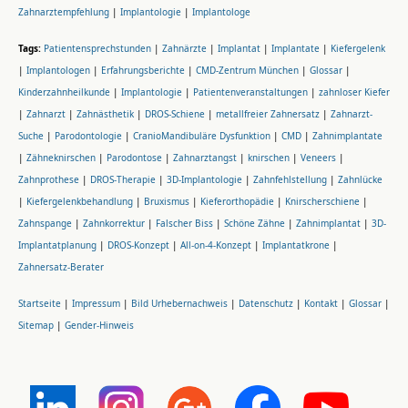
Zahnarztempfehlung
|
Implantologie
|
Implantologe
Tags:
Patientensprechstunden
|
Zahnärzte
|
Implantat
|
Implantate
|
Kiefergelenk
|
Implantologen
|
Erfahrungsberichte
|
CMD-Zentrum München
|
Glossar
|
Kinderzahnheilkunde
|
Implantologie
|
Patientenveranstaltungen
|
zahnloser Kiefer
|
Zahnarzt
|
Zahnästhetik
|
DROS-Schiene
|
metallfreier Zahnersatz
|
Zahnarzt-
Suche
|
Parodontologie
|
CranioMandibuläre Dysfunktion
|
CMD
|
Zahnimplantate
|
Zähneknirschen
|
Parodontose
|
Zahnarztangst
|
knirschen
|
Veneers
|
Zahnprothese
|
DROS-Therapie
|
3D-Implantologie
|
Zahnfehlstellung
|
Zahnlücke
|
Kiefergelenkbehandlung
|
Bruxismus
|
Kieferorthopädie
|
Knirscherschiene
|
Zahnspange
|
Zahnkorrektur
|
Falscher Biss
|
Schöne Zähne
|
Zahnimplantat
|
3D-
Implantatplanung
|
DROS-Konzept
|
All-on-4-Konzept
|
Implantatkrone
|
Zahnersatz-Berater
Startseite
|
Impressum
|
Bild Urhebernachweis
|
Datenschutz
|
Kontakt
|
Glossar
|
Sitemap
|
Gender-Hinweis