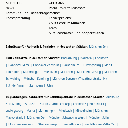
AKTUELLES
ÜBER UNS
News
Premium-Mitgliedschaft
Forschung und Fachbeiträge
Partner
Rechtsprechung
Förderprojekte
CMD-Centrum München
Team
Mitgliedschaften und Kooperationen
Zahnärzte für Ästhetik & Funktion in deutschen Städten:
München-Solln
CMD Zahnärzte in deutschen Städten:
Bad Aibling |
Bautzen |
Chemnitz
|
Hannover-Mitte |
Hannover-Zentrum |
Hockenheim |
Ludwigsburg |
Markt
Indersdorf |
Memmingen |
Miesbach |
München |
München-Giesing |
München-
Schwabing |
München-Sendling |
München-Zentrum (Theatinerstraße 44)
|
Sindelfingen |
Starnberg |
Ulm
Implantologen, Zahnärzte für Zahnimplantate in deutschen Städten:
Augsburg |
Bad Aibling |
Bautzen |
Berlin-Charlottenburg |
Chemnitz |
Köln-Brück |
Ludwigsburg |
Mainz |
Memmingen |
Miesbach |
Mindelheim |
München-
Maxvorstadt |
München-Ost |
München Schwabing-West |
München-Solln
|
München-Zentrum |
Oberammergau |
Sindelfingen |
Sindelfingen Mitte-Ost |