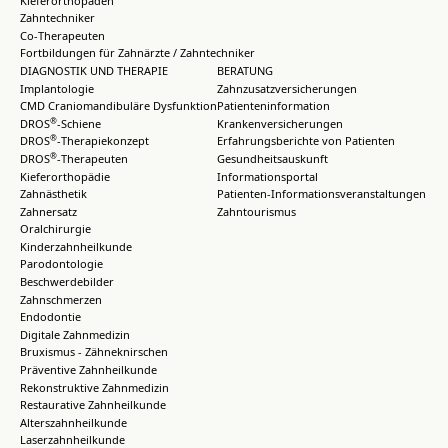
Zahntechniker
Co-Therapeuten
Fortbildungen für Zahnärzte / Zahntechniker
DIAGNOSTIK UND THERAPIE
BERATUNG
Implantologie
Zahnzusatzversicherungen
CMD Craniomandibuläre Dysfunktion
Patienteninformation
®
DROS
-Schiene
Krankenversicherungen
®
DROS
-Therapiekonzept
Erfahrungsberichte von Patienten
®
DROS
-Therapeuten
Gesundheitsauskunft
Kieferorthopädie
Informationsportal
Zahnästhetik
Patienten-Informationsveranstaltungen
Zahnersatz
Zahntourismus
Oralchirurgie
Kinderzahnheilkunde
Parodontologie
Beschwerdebilder
Zahnschmerzen
Endodontie
Digitale Zahnmedizin
Bruxismus - Zähneknirschen
Präventive Zahnheilkunde
Rekonstruktive Zahnmedizin
Restaurative Zahnheilkunde
Alterszahnheilkunde
Laserzahnheilkunde