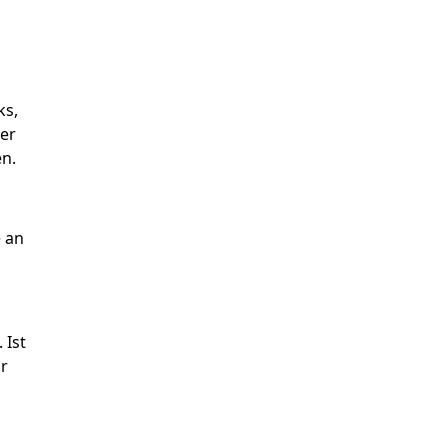
ks,
er
en.
e an
 Ist
ur