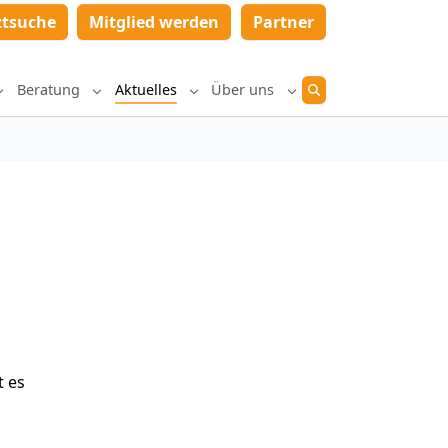
ztsuche
Mitglied werden
Partner
Beratung
Aktuelles
Über uns
Submenu for "Diagnostik und Therapie"
Submenu for "Beratung"
Submenu for "Aktuelles"
Submenu for "Über un
t es