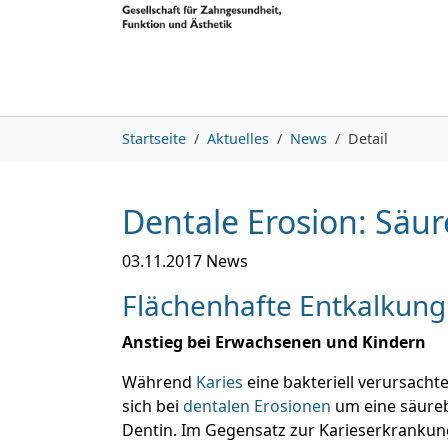
Skip to main content
Skip to page footer
You are here:
Startseite
Aktuelles
News
Detail
Dentale Erosion: Säur
03.11.2017
News
Flächenhafte Entkalkung
Anstieg bei Erwachsenen und Kindern
Während
Karies
eine bakteriell verursacht
sich bei
dentalen Erosionen
um eine säureb
Dentin. Im Gegensatz zur Karieserkrankung,