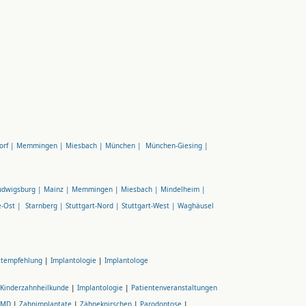
orf |
Memmingen |
Miesbach |
München |
München-Giesing |
udwigsburg |
Mainz |
Memmingen |
Miesbach |
Mindelheim |
e-Ost |
Starnberg |
Stuttgart-Nord |
Stuttgart-West |
Waghäusel
ztempfehlung
|
Implantologie
|
Implantologe
Kinderzahnheilkunde
|
Implantologie
|
Patientenveranstaltungen
CMD
|
Zahnimplantate
|
Zähneknirschen
|
Parodontose
|