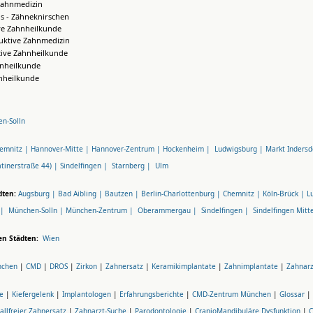
Zahnmedizin
s - Zähneknirschen
ve Zahnheilkunde
uktive Zahnmedizin
tive Zahnheilkunde
hnheilkunde
nheilkunde
n-Solln
emnitz |
Hannover-Mitte |
Hannover-Zentrum |
Hockenheim |
Ludwigsburg |
Markt Indersd
tinerstraße 44) |
Sindelfingen |
Starnberg |
Ulm
dten:
Augsburg |
Bad Aibling |
Bautzen |
Berlin-Charlottenburg |
Chemnitz |
Köln-Brück |
L
 |
München-Solln |
München-Zentrum |
Oberammergau |
Sindelfingen |
Sindelfingen Mitt
en Städten:
Wien
nchen
|
CMD
|
DROS
|
Zirkon
|
Zahnersatz
|
Keramikimplantate
|
Zahnimplantate
|
Zahnar
e
|
Kiefergelenk
|
Implantologen
|
Erfahrungsberichte
|
CMD-Zentrum München
|
Glossar
|
allfreier Zahnersatz
|
Zahnarzt-Suche
|
Parodontologie
|
CranioMandibuläre Dysfunktion
|