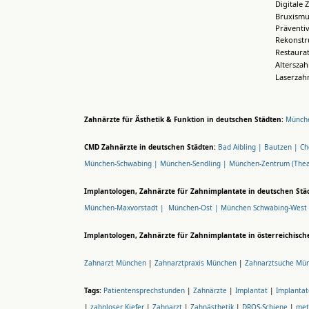
Digitale 
Bruxismu
Präventi
Rekonstr
Restaura
Altersza
Laserzah
Zahnärzte für Ästhetik & Funktion in deutschen Städten:
Münche
CMD Zahnärzte in deutschen Städten:
Bad Aibling |
Bautzen |
Ch
München-Schwabing |
München-Sendling |
München-Zentrum (Thea
Implantologen, Zahnärzte für Zahnimplantate in deutschen Stä
München-Maxvorstadt |
München-Ost |
München Schwabing-West
Implantologen, Zahnärzte für Zahnimplantate in österreichisch
Zahnarzt München
|
Zahnarztpraxis München
|
Zahnarztsuche Mü
Tags:
Patientensprechstunden
|
Zahnärzte
|
Implantat
|
Implantat
|
zahnloser Kiefer
|
Zahnarzt
|
Zahnästhetik
|
DROS-Schiene
|
met