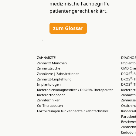
medizinische Fachbegriffe
patientengerecht erklärt.
zum Glossar
ZAHNÄRZTE
DIAGNOS
Zahnarzt München
Implanto
Zahnarztsuche
CMD Cran
®
Zahnärzte | Zahnärztinnen
DROS
-S
®
Zahnarzt-Empfehlung
DROS
-T
®
Implantologen
DROS
-T
Kiefergelenkdiagnostiker / DROS®-Therapeuten
Kieferor
Kieferorthopäden
Zahnästh
Zahntechniker
Zahnersa
Co-Therapeuten
Oralchiru
Fortbildungen für Zahnärzte / Zahntechniker
Kinderza
Parodont
Beschwer
Zahnsch
Endodont