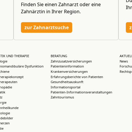
Du
Finden Sie einen Zahnarzt oder eine
Ih
Zahnärztin in Ihrer Region.
zur Zahnarztsuche
z
TIK UND THERAPIE
BERATUNG
AKTUEL
logie
Zahnzusatzversicherungen
News
iomandibuläre Dysfunktion
Patienteninformation
Forschu
chiene
Krankenversicherungen
Rechtsp
herapiekonzept
Erfahrungsberichte von Patienten
herapeuten
Gesundheitsauskunft
thopädie
Informationsportal
etik
Patienten-Informationsveranstaltungen
tz
Zahntourismus
rgie
hnheilkunde
ologie
debilder
merzen
ie