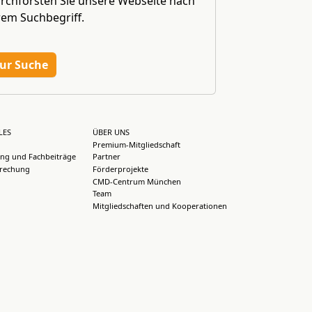
rchforsten Sie unsere Webseite nach
rem Suchbegriff.
ur Suche
LES
ÜBER UNS
Premium-Mitgliedschaft
ng und Fachbeiträge
Partner
rechung
Förderprojekte
CMD-Centrum München
Team
Mitgliedschaften und Kooperationen