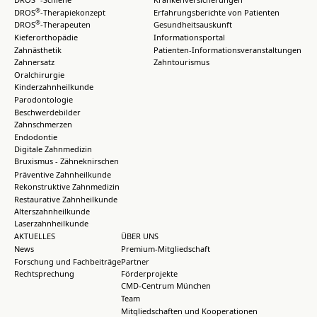
®
DROS
-Therapiekonzept
Erfahrungsberichte von Patienten
®
DROS
-Therapeuten
Gesundheitsauskunft
Kieferorthopädie
Informationsportal
Zahnästhetik
Patienten-Informationsveranstaltungen
Zahnersatz
Zahntourismus
Oralchirurgie
Kinderzahnheilkunde
Parodontologie
Beschwerdebilder
Zahnschmerzen
Endodontie
Digitale Zahnmedizin
Bruxismus - Zähneknirschen
Präventive Zahnheilkunde
Rekonstruktive Zahnmedizin
Restaurative Zahnheilkunde
Alterszahnheilkunde
Laserzahnheilkunde
AKTUELLES
ÜBER UNS
News
Premium-Mitgliedschaft
Forschung und Fachbeiträge
Partner
Rechtsprechung
Förderprojekte
CMD-Centrum München
Team
Mitgliedschaften und Kooperationen