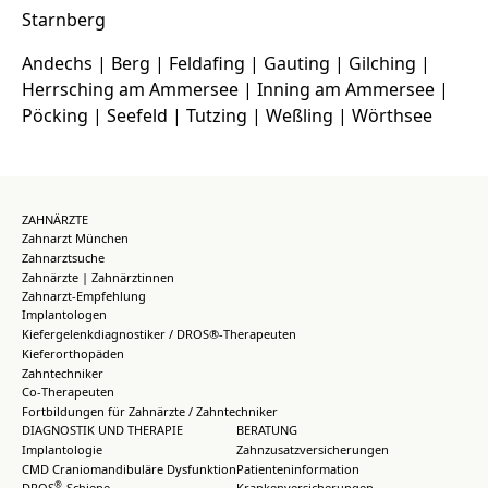
Starnberg
Andechs | Berg | Feldafing | Gauting | Gilching |
Herrsching am Ammersee | Inning am Ammersee |
Pöcking | Seefeld | Tutzing | Weßling | Wörthsee
ZAHNÄRZTE
Zahnarzt München
Zahnarztsuche
Zahnärzte | Zahnärztinnen
Zahnarzt-Empfehlung
Implantologen
Kiefergelenkdiagnostiker / DROS®-Therapeuten
Kieferorthopäden
Zahntechniker
Co-Therapeuten
Fortbildungen für Zahnärzte / Zahntechniker
DIAGNOSTIK UND THERAPIE
BERATUNG
Implantologie
Zahnzusatzversicherungen
CMD Craniomandibuläre Dysfunktion
Patienteninformation
®
DROS
-Schiene
Krankenversicherungen