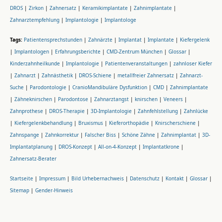
DROS
|
Zirkon
|
Zahnersatz
|
Keramikimplantate
|
Zahnimplantate
|
Zahnarztempfehlung
|
Implantologie
|
Implantologe
Tags:
Patientensprechstunden
|
Zahnärzte
|
Implantat
|
Implantate
|
Kiefergelenk
|
Implantologen
|
Erfahrungsberichte
|
CMD-Zentrum München
|
Glossar
|
Kinderzahnheilkunde
|
Implantologie
|
Patientenveranstaltungen
|
zahnloser Kiefer
|
Zahnarzt
|
Zahnästhetik
|
DROS-Schiene
|
metallfreier Zahnersatz
|
Zahnarzt-
Suche
|
Parodontologie
|
CranioMandibuläre Dysfunktion
|
CMD
|
Zahnimplantate
|
Zähneknirschen
|
Parodontose
|
Zahnarztangst
|
knirschen
|
Veneers
|
Zahnprothese
|
DROS-Therapie
|
3D-Implantologie
|
Zahnfehlstellung
|
Zahnlücke
|
Kiefergelenkbehandlung
|
Bruxismus
|
Kieferorthopädie
|
Knirscherschiene
|
Zahnspange
|
Zahnkorrektur
|
Falscher Biss
|
Schöne Zähne
|
Zahnimplantat
|
3D-
Implantatplanung
|
DROS-Konzept
|
All-on-4-Konzept
|
Implantatkrone
|
Zahnersatz-Berater
Startseite
|
Impressum
|
Bild Urhebernachweis
|
Datenschutz
|
Kontakt
|
Glossar
|
Sitemap
|
Gender-Hinweis