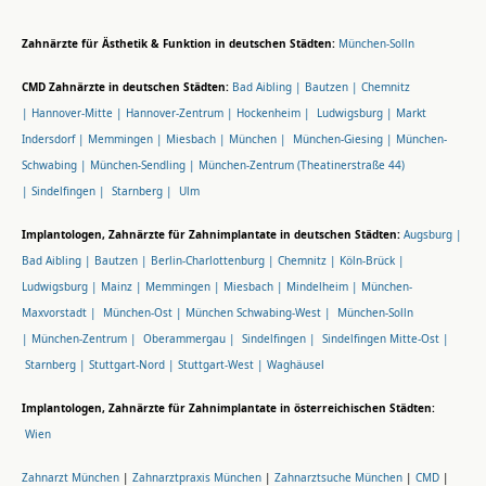
Zahnärzte für Ästhetik & Funktion in deutschen Städten:
München-Solln
CMD Zahnärzte in deutschen Städten:
Bad Aibling |
Bautzen |
Chemnitz
|
Hannover-Mitte |
Hannover-Zentrum |
Hockenheim |
Ludwigsburg |
Markt
Indersdorf |
Memmingen |
Miesbach |
München |
München-Giesing |
München-
Schwabing |
München-Sendling |
München-Zentrum (Theatinerstraße 44)
|
Sindelfingen |
Starnberg |
Ulm
Implantologen, Zahnärzte für Zahnimplantate in deutschen Städten:
Augsburg |
Bad Aibling |
Bautzen |
Berlin-Charlottenburg |
Chemnitz |
Köln-Brück |
Ludwigsburg |
Mainz |
Memmingen |
Miesbach |
Mindelheim |
München-
Maxvorstadt |
München-Ost |
München Schwabing-West |
München-Solln
|
München-Zentrum |
Oberammergau |
Sindelfingen |
Sindelfingen Mitte-Ost |
Starnberg |
Stuttgart-Nord |
Stuttgart-West |
Waghäusel
Implantologen, Zahnärzte für Zahnimplantate in österreichischen Städten:
Wien
Zahnarzt München
|
Zahnarztpraxis München
|
Zahnarztsuche München
|
CMD
|