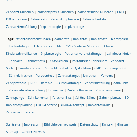
Zahnarzt München
|
Zahnarztpraxis München
|
Zahnarztsuche München
|
CMD
|
DROS
|
Zirkon
|
Zahnersatz
|
Keramikimplantate
|
Zahnimplantate
|
Zahnarztempfehlung
|
Implantologie
|
Implantologe
Tags:
Patientensprechstunden
|
Zahnärzte
|
Implantat
|
Implantate
|
Kiefergelenk
|
Implantologen
|
Erfahrungsberichte
|
CMD-Zentrum München
|
Glossar
|
Kinderzahnheilkunde
|
Implantologie
|
Patientenveranstaltungen
|
zahnloser Kiefer
|
Zahnarzt
|
Zahnästhetik
|
DROS-Schiene
|
metallfreier Zahnersatz
|
Zahnarzt-
Suche
|
Parodontologie
|
CranioMandibuläre Dysfunktion
|
CMD
|
Zahnimplantate
|
Zähneknirschen
|
Parodontose
|
Zahnarztangst
|
knirschen
|
Veneers
|
Zahnprothese
|
DROS-Therapie
|
3D-Implantologie
|
Zahnfehlstellung
|
Zahnlücke
|
Kiefergelenkbehandlung
|
Bruxismus
|
Kieferorthopädie
|
Knirscherschiene
|
Zahnspange
|
Zahnkorrektur
|
Falscher Biss
|
Schöne Zähne
|
Zahnimplantat
|
3D-
Implantatplanung
|
DROS-Konzept
|
All-on-4-Konzept
|
Implantatkrone
|
Zahnersatz-Berater
Startseite
|
Impressum
|
Bild Urhebernachweis
|
Datenschutz
|
Kontakt
|
Glossar
|
Sitemap
|
Gender-Hinweis