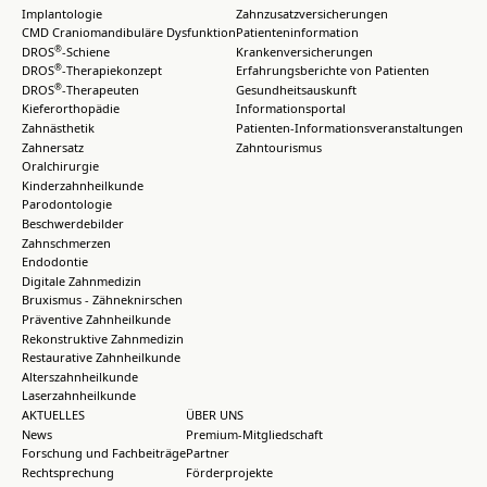
Implantologie
Zahnzusatzversicherungen
CMD Craniomandibuläre Dysfunktion
Patienteninformation
®
DROS
-Schiene
Krankenversicherungen
®
DROS
-Therapiekonzept
Erfahrungsberichte von Patienten
®
DROS
-Therapeuten
Gesundheitsauskunft
Kieferorthopädie
Informationsportal
Zahnästhetik
Patienten-Informationsveranstaltungen
Zahnersatz
Zahntourismus
Oralchirurgie
Kinderzahnheilkunde
Parodontologie
Beschwerdebilder
Zahnschmerzen
Endodontie
Digitale Zahnmedizin
Bruxismus - Zähneknirschen
Präventive Zahnheilkunde
Rekonstruktive Zahnmedizin
Restaurative Zahnheilkunde
Alterszahnheilkunde
Laserzahnheilkunde
AKTUELLES
ÜBER UNS
News
Premium-Mitgliedschaft
Forschung und Fachbeiträge
Partner
Rechtsprechung
Förderprojekte