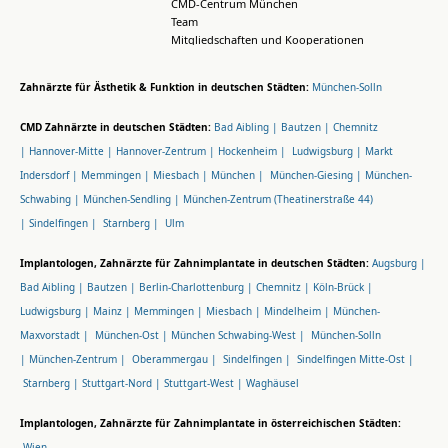
CMD-Centrum München
Team
Mitgliedschaften und Kooperationen
Zahnärzte für Ästhetik & Funktion in deutschen Städten:
München-Solln
CMD Zahnärzte in deutschen Städten:
Bad Aibling |
Bautzen |
Chemnitz
|
Hannover-Mitte |
Hannover-Zentrum |
Hockenheim |
Ludwigsburg |
Markt
Indersdorf |
Memmingen |
Miesbach |
München |
München-Giesing |
München-
Schwabing |
München-Sendling |
München-Zentrum (Theatinerstraße 44)
|
Sindelfingen |
Starnberg |
Ulm
Implantologen, Zahnärzte für Zahnimplantate in deutschen Städten:
Augsburg |
Bad Aibling |
Bautzen |
Berlin-Charlottenburg |
Chemnitz |
Köln-Brück |
Ludwigsburg |
Mainz |
Memmingen |
Miesbach |
Mindelheim |
München-
Maxvorstadt |
München-Ost |
München Schwabing-West |
München-Solln
|
München-Zentrum |
Oberammergau |
Sindelfingen |
Sindelfingen Mitte-Ost |
Starnberg |
Stuttgart-Nord |
Stuttgart-West |
Waghäusel
Implantologen, Zahnärzte für Zahnimplantate in österreichischen Städten:
Wien