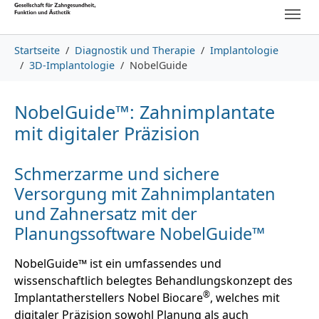
Skip to main content
Skip to page footer
You are here:
Startseite
Diagnostik und Therapie
Implantologie
3D-Implantologie
NobelGuide
NobelGuide™: Zahnimplantate
mit digitaler Präzision
Schmerzarme und sichere
Versorgung mit Zahnimplantaten
und Zahnersatz mit der
Planungssoftware NobelGuide™
NobelGuide™ ist ein umfassendes und
wissenschaftlich belegtes Behandlungskonzept des
®
Implantatherstellers Nobel Biocare
, welches mit
digitaler Präzision sowohl Planung als auch