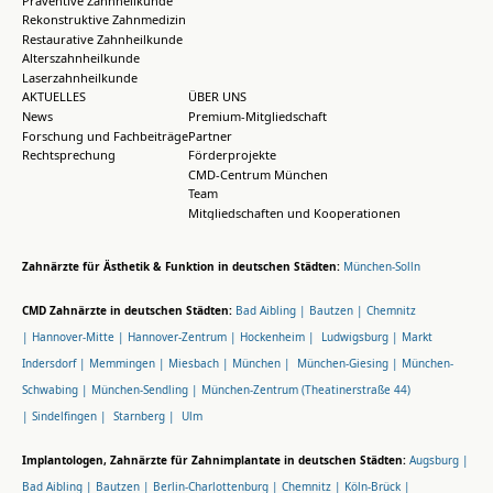
Rekonstruktive Zahnmedizin
Restaurative Zahnheilkunde
Alterszahnheilkunde
Laserzahnheilkunde
AKTUELLES
ÜBER UNS
News
Premium-Mitgliedschaft
Forschung und Fachbeiträge
Partner
Rechtsprechung
Förderprojekte
CMD-Centrum München
Team
Mitgliedschaften und Kooperationen
Zahnärzte für Ästhetik & Funktion in deutschen Städten:
München-Solln
CMD Zahnärzte in deutschen Städten:
Bad Aibling |
Bautzen |
Chemnitz
|
Hannover-Mitte |
Hannover-Zentrum |
Hockenheim |
Ludwigsburg |
Markt
Indersdorf |
Memmingen |
Miesbach |
München |
München-Giesing |
München-
Schwabing |
München-Sendling |
München-Zentrum (Theatinerstraße 44)
|
Sindelfingen |
Starnberg |
Ulm
Implantologen, Zahnärzte für Zahnimplantate in deutschen Städten:
Augsburg |
Bad Aibling |
Bautzen |
Berlin-Charlottenburg |
Chemnitz |
Köln-Brück |