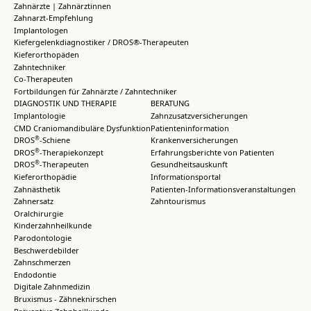
Zahnärzte | Zahnärztinnen
Zahnarzt-Empfehlung
Implantologen
Kiefergelenkdiagnostiker / DROS®-Therapeuten
Kieferorthopäden
Zahntechniker
Co-Therapeuten
Fortbildungen für Zahnärzte / Zahntechniker
DIAGNOSTIK UND THERAPIE
BERATUNG
Implantologie
Zahnzusatzversicherungen
CMD Craniomandibuläre Dysfunktion
Patienteninformation
®
DROS
-Schiene
Krankenversicherungen
®
DROS
-Therapiekonzept
Erfahrungsberichte von Patienten
®
DROS
-Therapeuten
Gesundheitsauskunft
Kieferorthopädie
Informationsportal
Zahnästhetik
Patienten-Informationsveranstaltungen
Zahnersatz
Zahntourismus
Oralchirurgie
Kinderzahnheilkunde
Parodontologie
Beschwerdebilder
Zahnschmerzen
Endodontie
Digitale Zahnmedizin
Bruxismus - Zähneknirschen
Präventive Zahnheilkunde