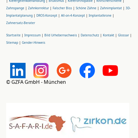
|
Kiefergelenkbehandlung
|
Bruxismus
|
Kieferorthopädie
|
Knirscherschiene
|
Zahnspange
|
Zahnkorrektur
|
Falscher Biss
|
Schöne Zähne
|
Zahnimplantat
|
3D-
Implantatplanung
|
DROS-Konzept
|
All-on-4-Konzept
|
Implantatkrone
|
Zahnersatz-Berater
Startseite
|
Impressum
|
Bild Urhebernachweis
|
Datenschutz
|
Kontakt
|
Glossar
|
Sitemap
|
Gender-Hinweis
© GZFA GmbH - München