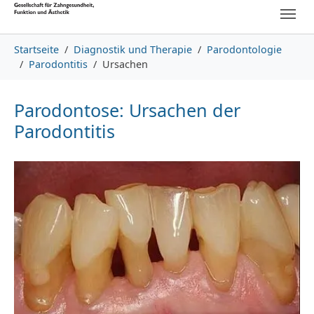
Skip to main content
Skip to page footer
You are here:
Startseite
Diagnostik und Therapie
Parodontologie
Parodontitis
Ursachen
Parodontose: Ursachen der
Parodontitis