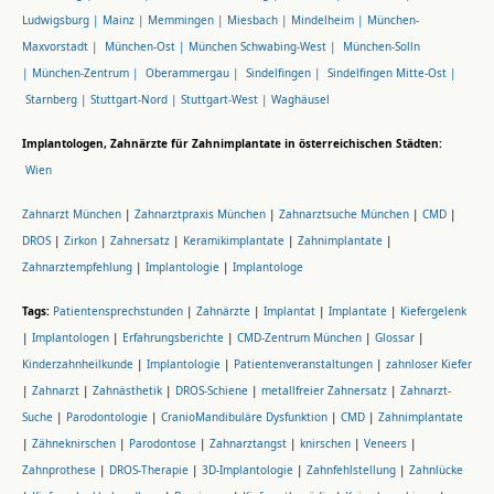
Ludwigsburg |
Mainz |
Memmingen |
Miesbach |
Mindelheim |
München-
Maxvorstadt |
München-Ost |
München Schwabing-West |
München-Solln
|
München-Zentrum |
Oberammergau |
Sindelfingen |
Sindelfingen Mitte-Ost |
Starnberg |
Stuttgart-Nord |
Stuttgart-West |
Waghäusel
Implantologen, Zahnärzte für Zahnimplantate in österreichischen Städten:
Wien
Zahnarzt München
|
Zahnarztpraxis München
|
Zahnarztsuche München
|
CMD
|
DROS
|
Zirkon
|
Zahnersatz
|
Keramikimplantate
|
Zahnimplantate
|
Zahnarztempfehlung
|
Implantologie
|
Implantologe
Tags:
Patientensprechstunden
|
Zahnärzte
|
Implantat
|
Implantate
|
Kiefergelenk
|
Implantologen
|
Erfahrungsberichte
|
CMD-Zentrum München
|
Glossar
|
Kinderzahnheilkunde
|
Implantologie
|
Patientenveranstaltungen
|
zahnloser Kiefer
|
Zahnarzt
|
Zahnästhetik
|
DROS-Schiene
|
metallfreier Zahnersatz
|
Zahnarzt-
Suche
|
Parodontologie
|
CranioMandibuläre Dysfunktion
|
CMD
|
Zahnimplantate
|
Zähneknirschen
|
Parodontose
|
Zahnarztangst
|
knirschen
|
Veneers
|
Zahnprothese
|
DROS-Therapie
|
3D-Implantologie
|
Zahnfehlstellung
|
Zahnlücke