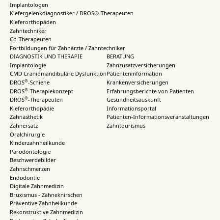
Implantologen
Kiefergelenkdiagnostiker / DROS®-Therapeuten
Kieferorthopäden
Zahntechniker
Co-Therapeuten
Fortbildungen für Zahnärzte / Zahntechniker
DIAGNOSTIK UND THERAPIE
BERATUNG
Implantologie
Zahnzusatzversicherungen
CMD Craniomandibuläre Dysfunktion
Patienteninformation
®
DROS
-Schiene
Krankenversicherungen
®
DROS
-Therapiekonzept
Erfahrungsberichte von Patienten
®
DROS
-Therapeuten
Gesundheitsauskunft
Kieferorthopädie
Informationsportal
Zahnästhetik
Patienten-Informationsveranstaltungen
Zahnersatz
Zahntourismus
Oralchirurgie
Kinderzahnheilkunde
Parodontologie
Beschwerdebilder
Zahnschmerzen
Endodontie
Digitale Zahnmedizin
Bruxismus - Zähneknirschen
Präventive Zahnheilkunde
Rekonstruktive Zahnmedizin