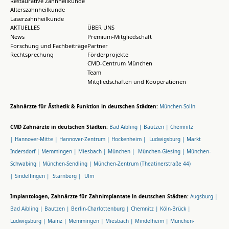
Restaurative Zahnheilkunde
Alterszahnheilkunde
Laserzahnheilkunde
AKTUELLES
ÜBER UNS
News
Premium-Mitgliedschaft
Forschung und Fachbeiträge
Partner
Rechtsprechung
Förderprojekte
CMD-Centrum München
Team
Mitgliedschaften und Kooperationen
Zahnärzte für Ästhetik & Funktion in deutschen Städten:
München-Solln
CMD Zahnärzte in deutschen Städten:
Bad Aibling |
Bautzen |
Chemnitz
|
Hannover-Mitte |
Hannover-Zentrum |
Hockenheim |
Ludwigsburg |
Markt
Indersdorf |
Memmingen |
Miesbach |
München |
München-Giesing |
München-
Schwabing |
München-Sendling |
München-Zentrum (Theatinerstraße 44)
|
Sindelfingen |
Starnberg |
Ulm
Implantologen, Zahnärzte für Zahnimplantate in deutschen Städten:
Augsburg |
Bad Aibling |
Bautzen |
Berlin-Charlottenburg |
Chemnitz |
Köln-Brück |
Ludwigsburg |
Mainz |
Memmingen |
Miesbach |
Mindelheim |
München-