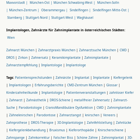
Maxvorstadt |
München-Ost |
München Schwabing-West |
München-Solln
|
München-Zentrum |
Oberammergau |
Sindelfingen |
Sindelfingen Mitte-Ost |
Starnberg |
Stuttgart-Nord |
Stuttgart-West |
Waghäusel
Implantologen, Zahnärzte für Zahnimplantate in österreichischen Städten:
Wien
Zahnarzt München
|
Zahnarztpraxis München
|
Zahnarztsuche München
|
CMD
|
DROS
|
Zirkon
|
Zahnersatz
|
Keramikimplantate
|
Zahnimplantate
|
Zahnarztempfehlung
|
Implantologie
|
Implantologe
Tags:
Patientensprechstunden
|
Zahnärzte
|
Implantat
|
Implantate
|
Kiefergelenk
|
Implantologen
|
Erfahrungsberichte
|
CMD-Zentrum München
|
Glossar
|
Kinderzahnheilkunde
|
Implantologie
|
Patientenveranstaltungen
|
zahnloser Kiefer
|
Zahnarzt
|
Zahnästhetik
|
DROS-Schiene
|
metallfreier Zahnersatz
|
Zahnarzt-
Suche
|
Parodontologie
|
CranioMandibuläre Dysfunktion
|
CMD
|
Zahnimplantate
|
Zähneknirschen
|
Parodontose
|
Zahnarztangst
|
knirschen
|
Veneers
|
Zahnprothese
|
DROS-Therapie
|
3D-Implantologie
|
Zahnfehlstellung
|
Zahnlücke
|
Kiefergelenkbehandlung
|
Bruxismus
|
Kieferorthopädie
|
Knirscherschiene
|
Zahnspange
|
Zahnkorrektur
|
Falscher Biss
|
Schöne Zähne
|
Zahnimplantat
|
3D-