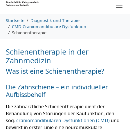
Skip to main content
Skip to page footer
You are here:
Startseite
Diagnostik und Therapie
CMD Craniomandibuläre Dysfunktion
Schienentherapie
Schienentherapie in der
Zahnmedizin
Was ist eine Schienentherapie?
Die Zahnschiene – ein individueller
Aufbissbehelf
Die zahnärztliche Schienentherapie dient der
Behandlung von Störungen der Kaufunktion, den
sog.
craniomandibulären Dysfunktionen (CMD)
und
bewirkt in erster Linie eine neuromuskuläre