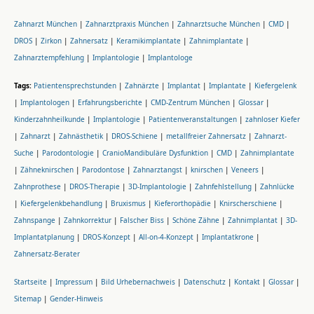
Zahnarzt München
|
Zahnarztpraxis München
|
Zahnarztsuche München
|
CMD
|
DROS
|
Zirkon
|
Zahnersatz
|
Keramikimplantate
|
Zahnimplantate
|
Zahnarztempfehlung
|
Implantologie
|
Implantologe
Tags:
Patientensprechstunden
|
Zahnärzte
|
Implantat
|
Implantate
|
Kiefergelenk
|
Implantologen
|
Erfahrungsberichte
|
CMD-Zentrum München
|
Glossar
|
Kinderzahnheilkunde
|
Implantologie
|
Patientenveranstaltungen
|
zahnloser Kiefer
|
Zahnarzt
|
Zahnästhetik
|
DROS-Schiene
|
metallfreier Zahnersatz
|
Zahnarzt-
Suche
|
Parodontologie
|
CranioMandibuläre Dysfunktion
|
CMD
|
Zahnimplantate
|
Zähneknirschen
|
Parodontose
|
Zahnarztangst
|
knirschen
|
Veneers
|
Zahnprothese
|
DROS-Therapie
|
3D-Implantologie
|
Zahnfehlstellung
|
Zahnlücke
|
Kiefergelenkbehandlung
|
Bruxismus
|
Kieferorthopädie
|
Knirscherschiene
|
Zahnspange
|
Zahnkorrektur
|
Falscher Biss
|
Schöne Zähne
|
Zahnimplantat
|
3D-
Implantatplanung
|
DROS-Konzept
|
All-on-4-Konzept
|
Implantatkrone
|
Zahnersatz-Berater
Startseite
|
Impressum
|
Bild Urhebernachweis
|
Datenschutz
|
Kontakt
|
Glossar
|
Sitemap
|
Gender-Hinweis