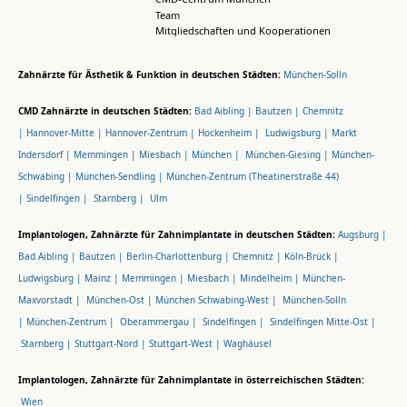
Team
Mitgliedschaften und Kooperationen
Zahnärzte für Ästhetik & Funktion in deutschen Städten:
München-Solln
CMD Zahnärzte in deutschen Städten:
Bad Aibling |
Bautzen |
Chemnitz
|
Hannover-Mitte |
Hannover-Zentrum |
Hockenheim |
Ludwigsburg |
Markt
Indersdorf |
Memmingen |
Miesbach |
München |
München-Giesing |
München-
Schwabing |
München-Sendling |
München-Zentrum (Theatinerstraße 44)
|
Sindelfingen |
Starnberg |
Ulm
Implantologen, Zahnärzte für Zahnimplantate in deutschen Städten:
Augsburg |
Bad Aibling |
Bautzen |
Berlin-Charlottenburg |
Chemnitz |
Köln-Brück |
Ludwigsburg |
Mainz |
Memmingen |
Miesbach |
Mindelheim |
München-
Maxvorstadt |
München-Ost |
München Schwabing-West |
München-Solln
|
München-Zentrum |
Oberammergau |
Sindelfingen |
Sindelfingen Mitte-Ost |
Starnberg |
Stuttgart-Nord |
Stuttgart-West |
Waghäusel
Implantologen, Zahnärzte für Zahnimplantate in österreichischen Städten:
Wien