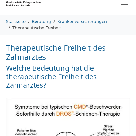
Skip to main content
Skip to page footer
You are here:
Startseite
Beratung
Krankenversicherungen
Therapeutische Freiheit
Therapeutische Freiheit des
Zahnarztes
Welche Bedeutung hat die
therapeutische Freiheit des
Zahnarztes?