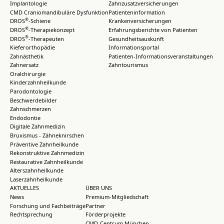
Implantologie
Zahnzusatzversicherungen
CMD Craniomandibuläre Dysfunktion
Patienteninformation
®
DROS
-Schiene
Krankenversicherungen
®
DROS
-Therapiekonzept
Erfahrungsberichte von Patienten
®
DROS
-Therapeuten
Gesundheitsauskunft
Kieferorthopädie
Informationsportal
Zahnästhetik
Patienten-Informationsveranstaltungen
Zahnersatz
Zahntourismus
Oralchirurgie
Kinderzahnheilkunde
Parodontologie
Beschwerdebilder
Zahnschmerzen
Endodontie
Digitale Zahnmedizin
Bruxismus - Zähneknirschen
Präventive Zahnheilkunde
Rekonstruktive Zahnmedizin
Restaurative Zahnheilkunde
Alterszahnheilkunde
Laserzahnheilkunde
AKTUELLES
ÜBER UNS
News
Premium-Mitgliedschaft
Forschung und Fachbeiträge
Partner
Rechtsprechung
Förderprojekte
CMD-Centrum München