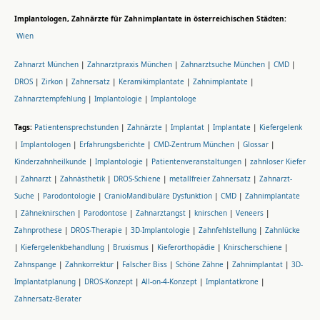
Implantologen, Zahnärzte für Zahnimplantate in österreichischen Städten:
Wien
Zahnarzt München
|
Zahnarztpraxis München
|
Zahnarztsuche München
|
CMD
|
DROS
|
Zirkon
|
Zahnersatz
|
Keramikimplantate
|
Zahnimplantate
|
Zahnarztempfehlung
|
Implantologie
|
Implantologe
Tags:
Patientensprechstunden
|
Zahnärzte
|
Implantat
|
Implantate
|
Kiefergelenk
|
Implantologen
|
Erfahrungsberichte
|
CMD-Zentrum München
|
Glossar
|
Kinderzahnheilkunde
|
Implantologie
|
Patientenveranstaltungen
|
zahnloser Kiefer
|
Zahnarzt
|
Zahnästhetik
|
DROS-Schiene
|
metallfreier Zahnersatz
|
Zahnarzt-
Suche
|
Parodontologie
|
CranioMandibuläre Dysfunktion
|
CMD
|
Zahnimplantate
|
Zähneknirschen
|
Parodontose
|
Zahnarztangst
|
knirschen
|
Veneers
|
Zahnprothese
|
DROS-Therapie
|
3D-Implantologie
|
Zahnfehlstellung
|
Zahnlücke
|
Kiefergelenkbehandlung
|
Bruxismus
|
Kieferorthopädie
|
Knirscherschiene
|
Zahnspange
|
Zahnkorrektur
|
Falscher Biss
|
Schöne Zähne
|
Zahnimplantat
|
3D-
Implantatplanung
|
DROS-Konzept
|
All-on-4-Konzept
|
Implantatkrone
|
Zahnersatz-Berater