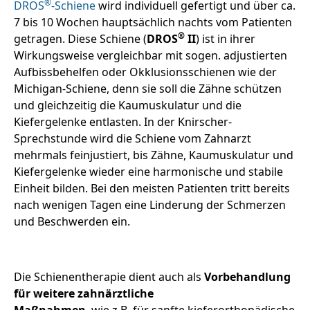
®
DROS
-Schiene
wird individuell gefertigt und über ca.
7 bis 10 Wochen hauptsächlich nachts vom Patienten
®
getragen. Diese Schiene (
DROS
II
) ist in ihrer
Wirkungsweise vergleichbar mit sogen. adjustierten
Aufbissbehelfen oder Okklusionsschienen wie der
Michigan-Schiene, denn sie soll die Zähne schützen
und gleichzeitig die Kaumuskulatur und die
Kiefergelenke entlasten. In der Knirscher-
Sprechstunde wird die Schiene vom Zahnarzt
mehrmals feinjustiert, bis Zähne, Kaumuskulatur und
Kiefergelenke wieder eine harmonische und stabile
Einheit bilden. Bei den meisten Patienten tritt bereits
nach wenigen Tagen eine Linderung der Schmerzen
und Beschwerden ein.
Die Schienentherapie dient auch als
Vorbehandlung
für weitere zahnärztliche
Maßnahmen
, wie z.B. für sanfte kieferorthopädische