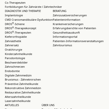
Co-Therapeuten
Fortbildungen für Zahnärzte / Zahntechniker
DIAGNOSTIK UND THERAPIE
BERATUNG
Implantologie
Zahnzusatzversicherungen
CMD Craniomandibuläre Dysfunktion
Patienteninformation
®
DROS
-Schiene
Krankenversicherungen
®
DROS
-Therapiekonzept
Erfahrungsberichte von Patienten
®
DROS
-Therapeuten
Gesundheitsauskunft
Kieferorthopädie
Informationsportal
Zahnästhetik
Patienten-Informationsveranstaltungen
Zahnersatz
Zahntourismus
Oralchirurgie
Kinderzahnheilkunde
Parodontologie
Beschwerdebilder
Zahnschmerzen
Endodontie
Digitale Zahnmedizin
Bruxismus - Zähneknirschen
Präventive Zahnheilkunde
Rekonstruktive Zahnmedizin
Restaurative Zahnheilkunde
Alterszahnheilkunde
Laserzahnheilkunde
AKTUELLES
ÜBER UNS