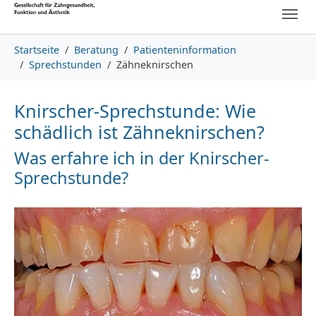
Skip to main content
Skip to page footer
You are here:
Startseite
Beratung
Patienteninformation
Sprechstunden
Zähneknirschen
Knirscher-Sprechstunde: Wie
schädlich ist Zähneknirschen?
Was erfahre ich in der Knirscher-
Sprechstunde?