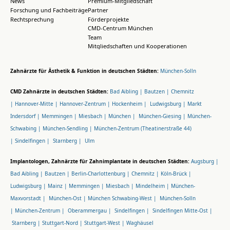
News
Premium-Mitgliedschaft
Forschung und Fachbeiträge
Partner
Rechtsprechung
Förderprojekte
CMD-Centrum München
Team
Mitgliedschaften und Kooperationen
Zahnärzte für Ästhetik & Funktion in deutschen Städten:
München-Solln
CMD Zahnärzte in deutschen Städten:
Bad Aibling |
Bautzen |
Chemnitz
|
Hannover-Mitte |
Hannover-Zentrum |
Hockenheim |
Ludwigsburg |
Markt
Indersdorf |
Memmingen |
Miesbach |
München |
München-Giesing |
München-
Schwabing |
München-Sendling |
München-Zentrum (Theatinerstraße 44)
|
Sindelfingen |
Starnberg |
Ulm
Implantologen, Zahnärzte für Zahnimplantate in deutschen Städten:
Augsburg |
Bad Aibling |
Bautzen |
Berlin-Charlottenburg |
Chemnitz |
Köln-Brück |
Ludwigsburg |
Mainz |
Memmingen |
Miesbach |
Mindelheim |
München-
Maxvorstadt |
München-Ost |
München Schwabing-West |
München-Solln
|
München-Zentrum |
Oberammergau |
Sindelfingen |
Sindelfingen Mitte-Ost |
Starnberg |
Stuttgart-Nord |
Stuttgart-West |
Waghäusel