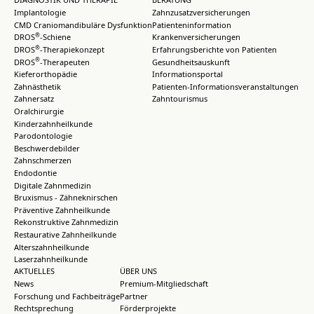
Implantologie
Zahnzusatzversicherungen
CMD Craniomandibuläre Dysfunktion
Patienteninformation
®
DROS
-Schiene
Krankenversicherungen
®
DROS
-Therapiekonzept
Erfahrungsberichte von Patienten
®
DROS
-Therapeuten
Gesundheitsauskunft
Kieferorthopädie
Informationsportal
Zahnästhetik
Patienten-Informationsveranstaltungen
Zahnersatz
Zahntourismus
Oralchirurgie
Kinderzahnheilkunde
Parodontologie
Beschwerdebilder
Zahnschmerzen
Endodontie
Digitale Zahnmedizin
Bruxismus - Zähneknirschen
Präventive Zahnheilkunde
Rekonstruktive Zahnmedizin
Restaurative Zahnheilkunde
Alterszahnheilkunde
Laserzahnheilkunde
AKTUELLES
ÜBER UNS
News
Premium-Mitgliedschaft
Forschung und Fachbeiträge
Partner
Rechtsprechung
Förderprojekte