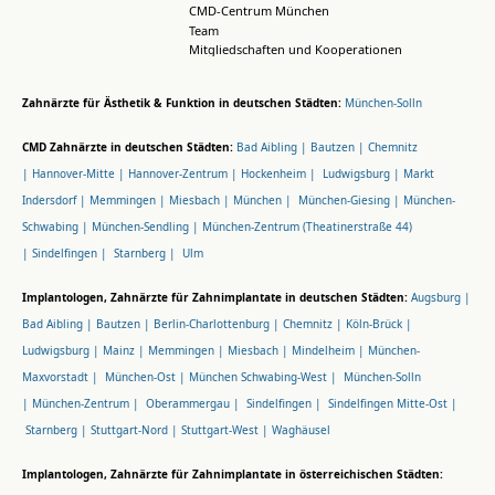
CMD-Centrum München
Team
Mitgliedschaften und Kooperationen
Zahnärzte für Ästhetik & Funktion in deutschen Städten:
München-Solln
CMD Zahnärzte in deutschen Städten:
Bad Aibling |
Bautzen |
Chemnitz
|
Hannover-Mitte |
Hannover-Zentrum |
Hockenheim |
Ludwigsburg |
Markt
Indersdorf |
Memmingen |
Miesbach |
München |
München-Giesing |
München-
Schwabing |
München-Sendling |
München-Zentrum (Theatinerstraße 44)
|
Sindelfingen |
Starnberg |
Ulm
Implantologen, Zahnärzte für Zahnimplantate in deutschen Städten:
Augsburg |
Bad Aibling |
Bautzen |
Berlin-Charlottenburg |
Chemnitz |
Köln-Brück |
Ludwigsburg |
Mainz |
Memmingen |
Miesbach |
Mindelheim |
München-
Maxvorstadt |
München-Ost |
München Schwabing-West |
München-Solln
|
München-Zentrum |
Oberammergau |
Sindelfingen |
Sindelfingen Mitte-Ost |
Starnberg |
Stuttgart-Nord |
Stuttgart-West |
Waghäusel
Implantologen, Zahnärzte für Zahnimplantate in österreichischen Städten: