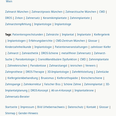
Wien
Zahnarzt München
|
Zahnarztpraxis München
|
Zahnarztsuche München
|
CMD
|
DROS
|
Zirkon
|
Zahnersatz
|
Keramikimplantate
|
Zahnimplantate
|
Zahnarztempfehlung
|
Implantologie
|
Implantologe
Tags:
Patientensprechstunden
|
Zahnärzte
|
Implantat
|
Implantate
|
Kiefergelenk
|
Implantologen
|
Erfahrungsberichte
|
CMD-Zentrum München
|
Glossar
|
Kinderzahnheilkunde
|
Implantologie
|
Patientenveranstaltungen
|
zahnloser Kiefer
|
Zahnarzt
|
Zahnästhetik
|
DROS-Schiene
|
metallfreier Zahnersatz
|
Zahnarzt-
Suche
|
Parodontologie
|
CranioMandibuläre Dysfunktion
|
CMD
|
Zahnimplantate
|
Zähneknirschen
|
Parodontose
|
Zahnarztangst
|
knirschen
|
Veneers
|
Zahnprothese
|
DROS-Therapie
|
3D-Implantologie
|
Zahnfehlstellung
|
Zahnlücke
|
Kiefergelenkbehandlung
|
Bruxismus
|
Kieferorthopädie
|
Knirscherschiene
|
Zahnspange
|
Zahnkorrektur
|
Falscher Biss
|
Schöne Zähne
|
Zahnimplantat
|
3D-
Implantatplanung
|
DROS-Konzept
|
All-on-4-Konzept
|
Implantatkrone
|
Zahnersatz-Berater
Startseite
|
Impressum
|
Bild Urhebernachweis
|
Datenschutz
|
Kontakt
|
Glossar
|
Sitemap
|
Gender-Hinweis