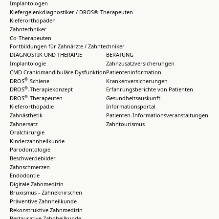
Implantologen
Kiefergelenkdiagnostiker / DROS®-Therapeuten
Kieferorthopäden
Zahntechniker
Co-Therapeuten
Fortbildungen für Zahnärzte / Zahntechniker
DIAGNOSTIK UND THERAPIE
BERATUNG
Implantologie
Zahnzusatzversicherungen
CMD Craniomandibuläre Dysfunktion
Patienteninformation
®
DROS
-Schiene
Krankenversicherungen
®
DROS
-Therapiekonzept
Erfahrungsberichte von Patienten
®
DROS
-Therapeuten
Gesundheitsauskunft
Kieferorthopädie
Informationsportal
Zahnästhetik
Patienten-Informationsveranstaltungen
Zahnersatz
Zahntourismus
Oralchirurgie
Kinderzahnheilkunde
Parodontologie
Beschwerdebilder
Zahnschmerzen
Endodontie
Digitale Zahnmedizin
Bruxismus - Zähneknirschen
Präventive Zahnheilkunde
Rekonstruktive Zahnmedizin
Restaurative Zahnheilkunde