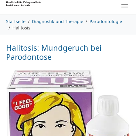
Skip to main content
Skip to page footer
You are here:
Startseite
Diagnostik und Therapie
Parodontologie
Halitosis
Halitosis: Mundgeruch bei
Parodontose