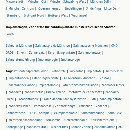
Maxvorstadt |
München-Ost |
München Schwabing-West |
München-Solln
|
München-Zentrum |
Oberammergau |
Sindelfingen |
Sindelfingen Mitte-Ost |
Starnberg |
Stuttgart-Nord |
Stuttgart-West |
Waghäusel
Implantologen, Zahnärzte für Zahnimplantate in österreichischen Städten:
Wien
Zahnarzt München
|
Zahnarztpraxis München
|
Zahnarztsuche München
|
CMD
|
DROS
|
Zirkon
|
Zahnersatz
|
Keramikimplantate
|
Zahnimplantate
|
Zahnarztempfehlung
|
Implantologie
|
Implantologe
Tags:
Patientensprechstunden
|
Zahnärzte
|
Implantat
|
Implantate
|
Kiefergelenk
|
Implantologen
|
Erfahrungsberichte
|
CMD-Zentrum München
|
Glossar
|
Kinderzahnheilkunde
|
Implantologie
|
Patientenveranstaltungen
|
zahnloser Kiefer
|
Zahnarzt
|
Zahnästhetik
|
DROS-Schiene
|
metallfreier Zahnersatz
|
Zahnarzt-
Suche
|
Parodontologie
|
CranioMandibuläre Dysfunktion
|
CMD
|
Zahnimplantate
|
Zähneknirschen
|
Parodontose
|
Zahnarztangst
|
knirschen
|
Veneers
|
Zahnprothese
|
DROS-Therapie
|
3D-Implantologie
|
Zahnfehlstellung
|
Zahnlücke
|
Kiefergelenkbehandlung
|
Bruxismus
|
Kieferorthopädie
|
Knirscherschiene
|
Zahnspange
|
Zahnkorrektur
|
Falscher Biss
|
Schöne Zähne
|
Zahnimplantat
|
3D-