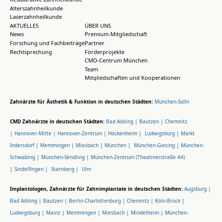
Alterszahnheilkunde
Laserzahnheilkunde
AKTUELLES
ÜBER UNS
News
Premium-Mitgliedschaft
Forschung und Fachbeiträge
Partner
Rechtsprechung
Förderprojekte
CMD-Centrum München
Team
Mitgliedschaften und Kooperationen
Zahnärzte für Ästhetik & Funktion in deutschen Städten:
München-Solln
CMD Zahnärzte in deutschen Städten:
Bad Aibling |
Bautzen |
Chemnitz
|
Hannover-Mitte |
Hannover-Zentrum |
Hockenheim |
Ludwigsburg |
Markt
Indersdorf |
Memmingen |
Miesbach |
München |
München-Giesing |
München-
Schwabing |
München-Sendling |
München-Zentrum (Theatinerstraße 44)
|
Sindelfingen |
Starnberg |
Ulm
Implantologen, Zahnärzte für Zahnimplantate in deutschen Städten:
Augsburg |
Bad Aibling |
Bautzen |
Berlin-Charlottenburg |
Chemnitz |
Köln-Brück |
Ludwigsburg |
Mainz |
Memmingen |
Miesbach |
Mindelheim |
München-