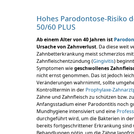
Hohes Parodontose-Risiko d
50/60 PLUS
Ab einem Alter von 40 Jahren ist
Parodont
Ursache von Zahnverlust
. Da diese weit v
Zahnbetterkrankung meist schmerzlos mit
Zahnfleischentzündung (
Gingivitis
) beginn
Symptomen wie
geschwollenes Zahnfleis
nicht ernst genommen. Das ist jedoch leicht
Veränderungen wahrnimmt, sollte umgehe
Kontrolltermin in der
Prophylaxe-Zahnarzt
Zähne und Zahnfleisch zu schützen bzw. zu 
Anfangsstadium einer Parodontitis noch g
Mundhygiene intensiviert und eine
Profess
durchgeführt wird, um die Bakterien in de
bereits fortgeschrittener Erkrankung sind
Behandlungen nötig, um die Zähne langfris