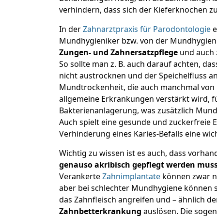
verhindern, dass sich der Kieferknochen zu
In der
Zahnarztpraxis für Parodontologie
e
Mundhygieniker bzw. von der Mundhygien
Zungen- und Zahnersatzpflege
und auch z
So sollte man z. B. auch darauf achten, d
nicht austrocknen und der Speichelfluss a
Mundtrockenheit, die auch manchmal vo
allgemeine Erkrankungen verstärkt wird, fü
Bakterienanlagerung, was zusätzlich Mun
Auch spielt eine gesunde und zuckerfreie 
Verhinderung eines Karies-Befalls eine wich
Wichtig zu wissen ist es auch, dass vorha
genauso akribisch gepflegt werden muss
Verankerte
Zahnimplantate
können zwar ni
aber bei schlechter Mundhygiene können si
das Zahnfleisch angreifen und – ähnlich d
Zahnbetterkrankung
auslösen. Die soge