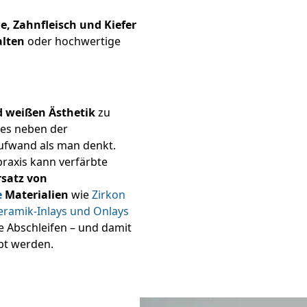
e, Zahnfleisch und Kiefer
alten
oder hochwertige
d weißen Ästhetik
zu
 es neben der
ufwand als man denkt.
raxis kann verfärbte
rsatz von
e
Materialien
wie
Zirkon
eramik-Inlays und Onlays
 Abschleifen – und damit
ebt werden.