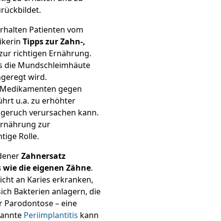
rückbildet.
rhalten Patienten vom
ikerin
Tipps zur Zahn-,
ur richtigen Ernährung.
ass die Mundschleimhäute
ngeregt wird.
n Medikamenten gegen
hrt u.a. zu erhöhter
dgeruch verursachen kann.
Ernährung zur
tige Rolle.
ndener
Zahnersatz
 wie die eigenen Zähne
.
cht an Karies erkranken,
ch Bakterien anlagern, die
er Parodontose – eine
nannte
Periimplantitis
kann