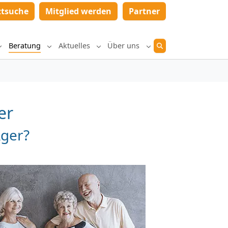
ztsuche
Mitglied werden
Partner
Beratung
Aktuelles
Über uns
Submenu for "Diagnostik und Therapie"
Submenu for "Beratung"
Submenu for "Aktuelles"
Submenu for "Über un
er
Ager?