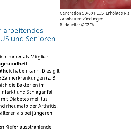
Generation 50/60 PLUS: Erhöhtes Ris
Zahnbettentzündungen.
Bildquelle: ©GZFA
är arbeitendes
LUS und Senioren
ich immer als Mitglied
gesundheit
dheit
haben kann. Dies gilt
e Zahnerkrankungen (z. B.
ich die Bakterien im
zinfarkt und Schlaganfall
mit Diabetes mellitus
d rheumatoider Arthritis.
älteren als bei jüngeren
en Kiefer ausstrahlende