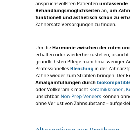
anspruchsvollsten Patienten
umfassende
Behandlungsmöglichkeiten
an
, um Zähn
funktionell und ästhetisch schön zu erh
Zahnersatz-Versorgungen zu finden.
Um die
Harmonie zwischen der roten un
erhalten oder wiederherzustellen, braucht
gründlichsten Pflege manchmal weniger A
Professionelles
Bleaching
in der Zahnarztp
Zähne wieder zum Strahlen bringen. Der
E
Amalgamfüllungen durch
biokompatibl
oder Vollkeramik macht
Keramikkronen
,
K
unsichtbar.
Non-Prep-Veneers
können ohne
ohne Verlust von Zahnsubstanz – aufgekl
Alternativen zur Prothese