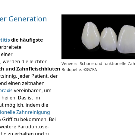
er Generation
itis
die häufigste
erbreitete
 einer
t, werden die leichten
Veneers: Schöne und funktionelle Zäh
ch und Zahnfleischbluten
Bildquelle: ©GZFA
sinnig. Jeder Patient, der
nd einen zeitnahen
praxis
vereinbaren, um
heilen. Das ist im
ut möglich, indem die
ionelle Zahnreinigung
n Griff zu bekommen. Bei
 weitere Parodontose-
tig zu erhalten und zu