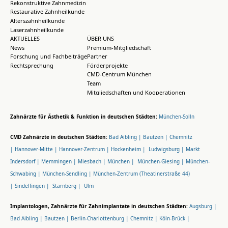
Rekonstruktive Zahnmedizin
Restaurative Zahnheilkunde
Alterszahnheilkunde
Laserzahnheilkunde
AKTUELLES
ÜBER UNS
News
Premium-Mitgliedschaft
Forschung und Fachbeiträge
Partner
Rechtsprechung
Förderprojekte
CMD-Centrum München
Team
Mitgliedschaften und Kooperationen
Zahnärzte für Ästhetik & Funktion in deutschen Städten:
München-Solln
CMD Zahnärzte in deutschen Städten:
Bad Aibling |
Bautzen |
Chemnitz
|
Hannover-Mitte |
Hannover-Zentrum |
Hockenheim |
Ludwigsburg |
Markt
Indersdorf |
Memmingen |
Miesbach |
München |
München-Giesing |
München-
Schwabing |
München-Sendling |
München-Zentrum (Theatinerstraße 44)
|
Sindelfingen |
Starnberg |
Ulm
Implantologen, Zahnärzte für Zahnimplantate in deutschen Städten:
Augsburg |
Bad Aibling |
Bautzen |
Berlin-Charlottenburg |
Chemnitz |
Köln-Brück |