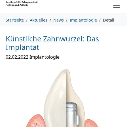
Skip to main content
Skip to page footer
You are here:
Startseite
Aktuelles
News
Implantologie
Detail
Künstliche Zahnwurzel: Das
Implantat
02.02.2022
Implantologie