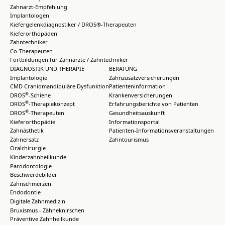
Zahnarzt-Empfehlung
Implantologen
Kiefergelenkdiagnostiker / DROS®-Therapeuten
Kieferorthopäden
Zahntechniker
Co-Therapeuten
Fortbildungen für Zahnärzte / Zahntechniker
DIAGNOSTIK UND THERAPIE
BERATUNG
Implantologie
Zahnzusatzversicherungen
CMD Craniomandibuläre Dysfunktion
Patienteninformation
®
DROS
-Schiene
Krankenversicherungen
®
DROS
-Therapiekonzept
Erfahrungsberichte von Patienten
®
DROS
-Therapeuten
Gesundheitsauskunft
Kieferorthopädie
Informationsportal
Zahnästhetik
Patienten-Informationsveranstaltungen
Zahnersatz
Zahntourismus
Oralchirurgie
Kinderzahnheilkunde
Parodontologie
Beschwerdebilder
Zahnschmerzen
Endodontie
Digitale Zahnmedizin
Bruxismus - Zähneknirschen
Präventive Zahnheilkunde