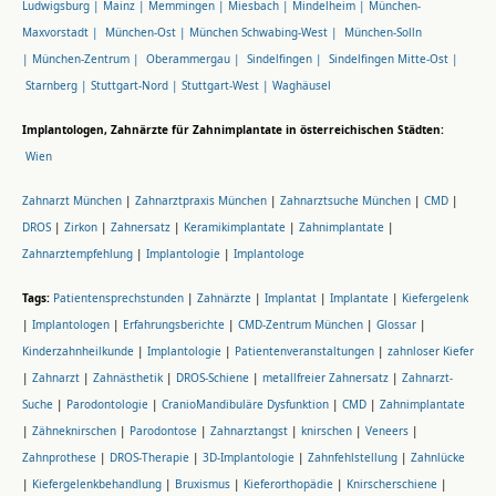
Ludwigsburg |
Mainz |
Memmingen |
Miesbach |
Mindelheim |
München-
Maxvorstadt |
München-Ost |
München Schwabing-West |
München-Solln
|
München-Zentrum |
Oberammergau |
Sindelfingen |
Sindelfingen Mitte-Ost |
Starnberg |
Stuttgart-Nord |
Stuttgart-West |
Waghäusel
Implantologen, Zahnärzte für Zahnimplantate in österreichischen Städten:
Wien
Zahnarzt München
|
Zahnarztpraxis München
|
Zahnarztsuche München
|
CMD
|
DROS
|
Zirkon
|
Zahnersatz
|
Keramikimplantate
|
Zahnimplantate
|
Zahnarztempfehlung
|
Implantologie
|
Implantologe
Tags:
Patientensprechstunden
|
Zahnärzte
|
Implantat
|
Implantate
|
Kiefergelenk
|
Implantologen
|
Erfahrungsberichte
|
CMD-Zentrum München
|
Glossar
|
Kinderzahnheilkunde
|
Implantologie
|
Patientenveranstaltungen
|
zahnloser Kiefer
|
Zahnarzt
|
Zahnästhetik
|
DROS-Schiene
|
metallfreier Zahnersatz
|
Zahnarzt-
Suche
|
Parodontologie
|
CranioMandibuläre Dysfunktion
|
CMD
|
Zahnimplantate
|
Zähneknirschen
|
Parodontose
|
Zahnarztangst
|
knirschen
|
Veneers
|
Zahnprothese
|
DROS-Therapie
|
3D-Implantologie
|
Zahnfehlstellung
|
Zahnlücke
|
Kiefergelenkbehandlung
|
Bruxismus
|
Kieferorthopädie
|
Knirscherschiene
|