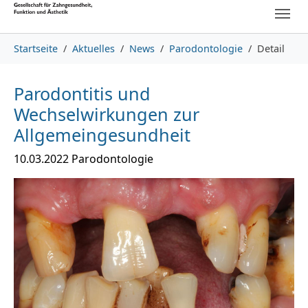
Skip to main content
Skip to page footer
You are here:
Startseite
Aktuelles
News
Parodontologie
Detail
Parodontitis und
Wechselwirkungen zur
Allgemeingesundheit
10.03.2022
Parodontologie