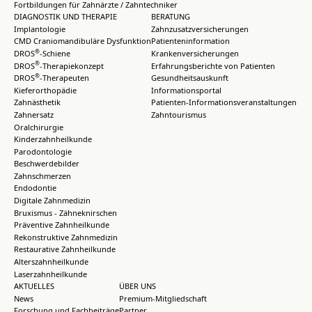
Fortbildungen für Zahnärzte / Zahntechniker
DIAGNOSTIK UND THERAPIE
BERATUNG
Implantologie
Zahnzusatzversicherungen
CMD Craniomandibuläre Dysfunktion
Patienteninformation
®
DROS
-Schiene
Krankenversicherungen
®
DROS
-Therapiekonzept
Erfahrungsberichte von Patienten
®
DROS
-Therapeuten
Gesundheitsauskunft
Kieferorthopädie
Informationsportal
Zahnästhetik
Patienten-Informationsveranstaltungen
Zahnersatz
Zahntourismus
Oralchirurgie
Kinderzahnheilkunde
Parodontologie
Beschwerdebilder
Zahnschmerzen
Endodontie
Digitale Zahnmedizin
Bruxismus - Zähneknirschen
Präventive Zahnheilkunde
Rekonstruktive Zahnmedizin
Restaurative Zahnheilkunde
Alterszahnheilkunde
Laserzahnheilkunde
AKTUELLES
ÜBER UNS
News
Premium-Mitgliedschaft
Forschung und Fachbeiträge
Partner