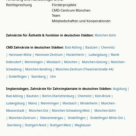
Rechtsprechung
Förderprojekte
CMD-Centrum München
Team
Mitgliedschaften und Kooperationen
Zahnärzte für Ästhetik & Funktion in deutschen Städten:
München-Solln
CMD Zahnärzte in deutschen Städten:
Bad Aibling |
Bautzen |
Chemnitz
|
Hannover-Mitte |
Hannover-Zentrum |
Hockenheim |
Ludwigsburg |
Markt
Indersdorf |
Memmingen |
Miesbach |
München |
München-Giesing |
München-
Schwabing |
München-Sendling |
München-Zentrum (Theatinerstraße 44)
|
Sindelfingen |
Starnberg |
Ulm
Implantologen, Zahnärzte für Zahnimplantate in deutschen Städten:
Augsburg |
Bad Aibling |
Bautzen |
Berlin-Charlottenburg |
Chemnitz |
Köln-Brück |
Ludwigsburg |
Mainz |
Memmingen |
Miesbach |
Mindelheim |
München-
Maxvorstadt |
München-Ost |
München Schwabing-West |
München-Solln
|
München-Zentrum |
Oberammergau |
Sindelfingen |
Sindelfingen Mitte-Ost |
Starnberg |
Stuttgart-Nord |
Stuttgart-West |
Waghäusel