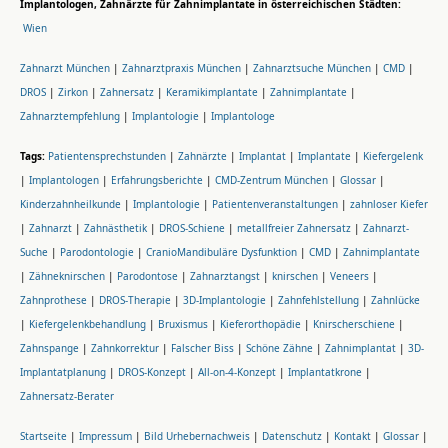
Implantologen, Zahnärzte für Zahnimplantate in österreichischen Städten:
Wien
Zahnarzt München
|
Zahnarztpraxis München
|
Zahnarztsuche München
|
CMD
|
DROS
|
Zirkon
|
Zahnersatz
|
Keramikimplantate
|
Zahnimplantate
|
Zahnarztempfehlung
|
Implantologie
|
Implantologe
Tags:
Patientensprechstunden
|
Zahnärzte
|
Implantat
|
Implantate
|
Kiefergelenk
|
Implantologen
|
Erfahrungsberichte
|
CMD-Zentrum München
|
Glossar
|
Kinderzahnheilkunde
|
Implantologie
|
Patientenveranstaltungen
|
zahnloser Kiefer
|
Zahnarzt
|
Zahnästhetik
|
DROS-Schiene
|
metallfreier Zahnersatz
|
Zahnarzt-
Suche
|
Parodontologie
|
CranioMandibuläre Dysfunktion
|
CMD
|
Zahnimplantate
|
Zähneknirschen
|
Parodontose
|
Zahnarztangst
|
knirschen
|
Veneers
|
Zahnprothese
|
DROS-Therapie
|
3D-Implantologie
|
Zahnfehlstellung
|
Zahnlücke
|
Kiefergelenkbehandlung
|
Bruxismus
|
Kieferorthopädie
|
Knirscherschiene
|
Zahnspange
|
Zahnkorrektur
|
Falscher Biss
|
Schöne Zähne
|
Zahnimplantat
|
3D-
Implantatplanung
|
DROS-Konzept
|
All-on-4-Konzept
|
Implantatkrone
|
Zahnersatz-Berater
Startseite
|
Impressum
|
Bild Urhebernachweis
|
Datenschutz
|
Kontakt
|
Glossar
|