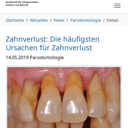
Skip to main content
Skip to page footer
You are here:
Startseite
Aktuelles
News
Parodontologie
Detail
Zahnverlust: Die häufigsten
Ursachen für Zahnverlust
14.05.2019
Parodontologie