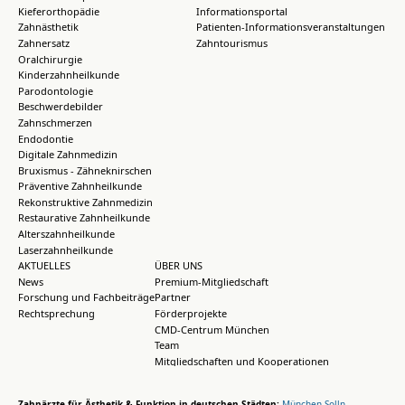
Kieferorthopädie
Informationsportal
Zahnästhetik
Patienten-Informationsveranstaltungen
Zahnersatz
Zahntourismus
Oralchirurgie
Kinderzahnheilkunde
Parodontologie
Beschwerdebilder
Zahnschmerzen
Endodontie
Digitale Zahnmedizin
Bruxismus - Zähneknirschen
Präventive Zahnheilkunde
Rekonstruktive Zahnmedizin
Restaurative Zahnheilkunde
Alterszahnheilkunde
Laserzahnheilkunde
AKTUELLES
ÜBER UNS
News
Premium-Mitgliedschaft
Forschung und Fachbeiträge
Partner
Rechtsprechung
Förderprojekte
CMD-Centrum München
Team
Mitgliedschaften und Kooperationen
Zahnärzte für Ästhetik & Funktion in deutschen Städten:
München-Solln