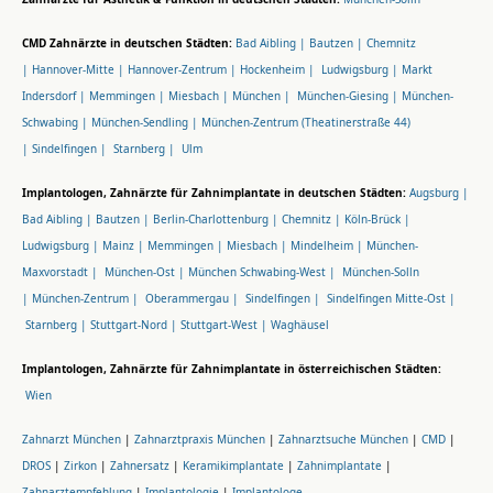
CMD Zahnärzte in deutschen Städten:
Bad Aibling |
Bautzen |
Chemnitz
|
Hannover-Mitte |
Hannover-Zentrum |
Hockenheim |
Ludwigsburg |
Markt
Indersdorf |
Memmingen |
Miesbach |
München |
München-Giesing |
München-
Schwabing |
München-Sendling |
München-Zentrum (Theatinerstraße 44)
|
Sindelfingen |
Starnberg |
Ulm
Implantologen, Zahnärzte für Zahnimplantate in deutschen Städten:
Augsburg |
Bad Aibling |
Bautzen |
Berlin-Charlottenburg |
Chemnitz |
Köln-Brück |
Ludwigsburg |
Mainz |
Memmingen |
Miesbach |
Mindelheim |
München-
Maxvorstadt |
München-Ost |
München Schwabing-West |
München-Solln
|
München-Zentrum |
Oberammergau |
Sindelfingen |
Sindelfingen Mitte-Ost |
Starnberg |
Stuttgart-Nord |
Stuttgart-West |
Waghäusel
Implantologen, Zahnärzte für Zahnimplantate in österreichischen Städten:
Wien
Zahnarzt München
|
Zahnarztpraxis München
|
Zahnarztsuche München
|
CMD
|
DROS
|
Zirkon
|
Zahnersatz
|
Keramikimplantate
|
Zahnimplantate
|
Zahnarztempfehlung
|
Implantologie
|
Implantologe