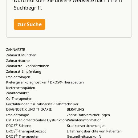
Durchforsten Sie unsere Webseite nach Ihrem
Suchbegriff.
zur Suche
ZAHNÄRZTE
Zahnarzt München
Zahnarztsuche
Zahnärzte | Zahnärztinnen
Zahnarzt-Empfehlung
Implantologen
Kiefergelenkdiagnostiker / DROS®-Therapeuten
Kieferorthopäden
Zahntechniker
Co-Therapeuten
Fortbildungen für Zahnärzte / Zahntechniker
DIAGNOSTIK UND THERAPIE
BERATUNG
Implantologie
Zahnzusatzversicherungen
CMD Craniomandibuläre Dysfunktion
Patienteninformation
®
DROS
-Schiene
Krankenversicherungen
®
DROS
-Therapiekonzept
Erfahrungsberichte von Patienten
®
DROS
-Therapeuten
Gesundheitsauskunft