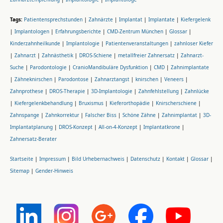
Tags:
Patientensprechstunden
|
Zahnärzte
|
Implantat
|
Implantate
|
Kiefergelenk
|
Implantologen
|
Erfahrungsberichte
|
CMD-Zentrum München
|
Glossar
|
Kinderzahnheilkunde
|
Implantologie
|
Patientenveranstaltungen
|
zahnloser Kiefer
|
Zahnarzt
|
Zahnästhetik
|
DROS-Schiene
|
metallfreier Zahnersatz
|
Zahnarzt-
Suche
|
Parodontologie
|
CranioMandibuläre Dysfunktion
|
CMD
|
Zahnimplantate
|
Zähneknirschen
|
Parodontose
|
Zahnarztangst
|
knirschen
|
Veneers
|
Zahnprothese
|
DROS-Therapie
|
3D-Implantologie
|
Zahnfehlstellung
|
Zahnlücke
|
Kiefergelenkbehandlung
|
Bruxismus
|
Kieferorthopädie
|
Knirscherschiene
|
Zahnspange
|
Zahnkorrektur
|
Falscher Biss
|
Schöne Zähne
|
Zahnimplantat
|
3D-
Implantatplanung
|
DROS-Konzept
|
All-on-4-Konzept
|
Implantatkrone
|
Zahnersatz-Berater
Startseite
|
Impressum
|
Bild Urhebernachweis
|
Datenschutz
|
Kontakt
|
Glossar
|
Sitemap
|
Gender-Hinweis