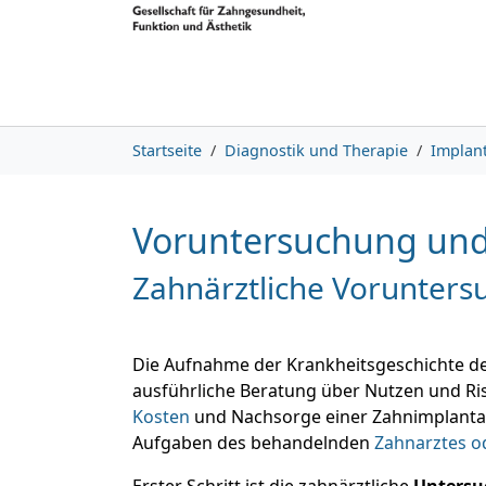
Skip to main content
Skip to page footer
You are here:
Startseite
Diagnostik und Therapie
Implan
Voruntersuchung und
Zahnärztliche Vorunters
Die Aufnahme der Krankheitsgeschichte de
ausführliche Beratung über Nutzen und Ri
Kosten
und Nachsorge einer Zahnimplantat
Aufgaben des behandelnden
Zahnarztes o