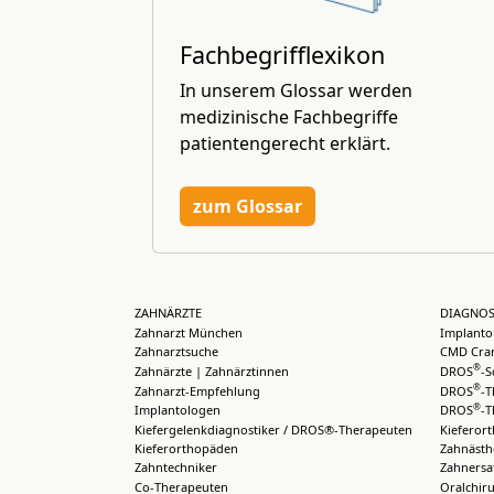
Fachbegrifflexikon
In unserem Glossar werden
medizinische Fachbegriffe
patientengerecht erklärt.
zum Glossar
ZAHNÄRZTE
DIAGNOS
Zahnarzt München
Implanto
Zahnarztsuche
CMD Cran
®
Zahnärzte | Zahnärztinnen
DROS
-S
®
Zahnarzt-Empfehlung
DROS
-T
®
Implantologen
DROS
-T
Kiefergelenkdiagnostiker / DROS®-Therapeuten
Kieferor
Kieferorthopäden
Zahnästh
Zahntechniker
Zahnersa
Co-Therapeuten
Oralchiru