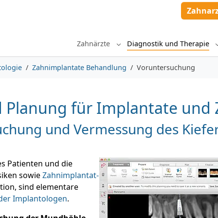
Zahnar
Zahnärzte
Diagnostik und Therapie
Submenu for "Zahnärzte"
tologie
Zahnimplantate Behandlung
Voruntersuchung
 Planung für Implantate und 
uchung und Vermessung des Kiefe
s Patienten und die
siken sowie
Zahnimplantat-
ion, sind elementare
der Implantologen
.