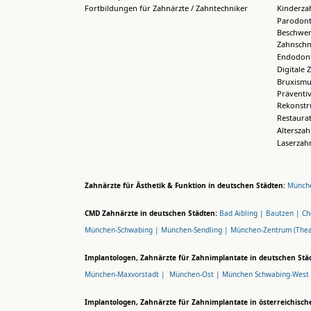
Fortbildungen für Zahnärzte / Zahntechniker
Kinderza
Parodont
Beschwer
Zahnsch
Endodont
Digitale 
Bruxismu
Präventi
Rekonstr
Restaura
Altersza
Laserzah
Zahnärzte für Ästhetik & Funktion in deutschen Städten:
Münche
CMD Zahnärzte in deutschen Städten:
Bad Aibling |
Bautzen |
Ch
München-Schwabing |
München-Sendling |
München-Zentrum (Thea
Implantologen, Zahnärzte für Zahnimplantate in deutschen Stä
München-Maxvorstadt |
München-Ost |
München Schwabing-West
Implantologen, Zahnärzte für Zahnimplantate in österreichisch