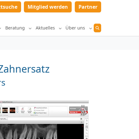
ztsuche
Mitglied werden
Partner
Beratung
Aktuelles
Über uns
Submenu for "Diagnostik und Therapie"
Submenu for "Beratung"
Submenu for "Aktuelles"
Submenu for "Über un
Zahnersatz
rs