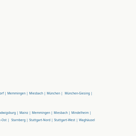
orf |
Memmingen |
Miesbach |
München |
München-Giesing |
udwigsburg |
Mainz |
Memmingen |
Miesbach |
Mindelheim |
e-Ost |
Starnberg |
Stuttgart-Nord |
Stuttgart-West |
Waghäusel