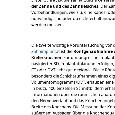
Erster Schritt ist die zahnärztliche
Untersu
der Zähne und des Zahnfleisches
. Der Za
Vorbehandlungen, wie z.B. eine Karies- o
notwendig sind oder ob nicht erhaltenswü
werden müssen.
Die zweite wichtige Voruntersuchung vor 
Zahnimplantat
ist die
Röntgenaufnahme de
Kieferknochen
. Für umfangreiche Implanta
navigierter 3D-Implantatplanung erfolgen
CT oder DVT sehr gut geeignet. Diese Rö
besonders die Schichtaufnahmen eines dig
Volumentomogramms/DVT, erlauben eine
In bis zu 400 einzelnen Schnittbildern erhält
Informationen über die räumlichen anato
den Nervenverlauf und das Knochenangebot
Breite des Knochens. Die Messung der Kno
außerdem Aussagen über die Knochenqual