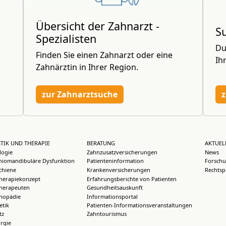
Übersicht der Zahnarzt -
S
Spezialisten
Du
Finden Sie einen Zahnarzt oder eine
Ih
Zahnärztin in Ihrer Region.
zur Zahnarztsuche
z
TIK UND THERAPIE
BERATUNG
AKTUEL
logie
Zahnzusatzversicherungen
News
iomandibuläre Dysfunktion
Patienteninformation
Forschu
chiene
Krankenversicherungen
Rechtsp
herapiekonzept
Erfahrungsberichte von Patienten
herapeuten
Gesundheitsauskunft
thopädie
Informationsportal
etik
Patienten-Informationsveranstaltungen
tz
Zahntourismus
rgie