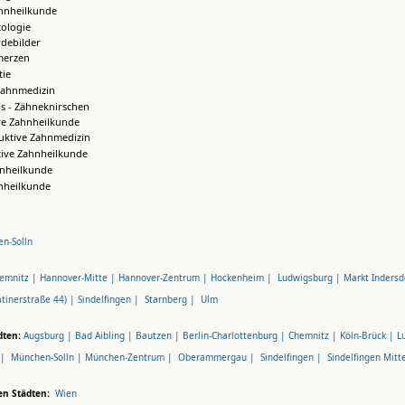
hnheilkunde
ologie
debilder
merzen
ie
Zahnmedizin
s - Zähneknirschen
ve Zahnheilkunde
uktive Zahnmedizin
tive Zahnheilkunde
hnheilkunde
nheilkunde
n-Solln
emnitz |
Hannover-Mitte |
Hannover-Zentrum |
Hockenheim |
Ludwigsburg |
Markt Indersd
tinerstraße 44) |
Sindelfingen |
Starnberg |
Ulm
dten:
Augsburg |
Bad Aibling |
Bautzen |
Berlin-Charlottenburg |
Chemnitz |
Köln-Brück |
L
 |
München-Solln |
München-Zentrum |
Oberammergau |
Sindelfingen |
Sindelfingen Mitt
en Städten:
Wien