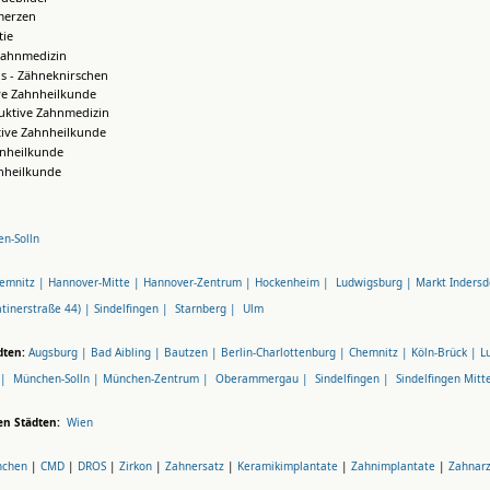
merzen
ie
Zahnmedizin
s - Zähneknirschen
ve Zahnheilkunde
uktive Zahnmedizin
tive Zahnheilkunde
hnheilkunde
nheilkunde
n-Solln
emnitz |
Hannover-Mitte |
Hannover-Zentrum |
Hockenheim |
Ludwigsburg |
Markt Indersd
tinerstraße 44) |
Sindelfingen |
Starnberg |
Ulm
dten:
Augsburg |
Bad Aibling |
Bautzen |
Berlin-Charlottenburg |
Chemnitz |
Köln-Brück |
L
 |
München-Solln |
München-Zentrum |
Oberammergau |
Sindelfingen |
Sindelfingen Mitt
en Städten:
Wien
nchen
|
CMD
|
DROS
|
Zirkon
|
Zahnersatz
|
Keramikimplantate
|
Zahnimplantate
|
Zahnar