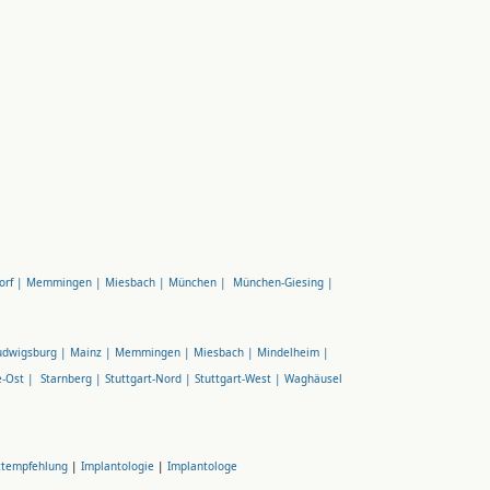
orf |
Memmingen |
Miesbach |
München |
München-Giesing |
udwigsburg |
Mainz |
Memmingen |
Miesbach |
Mindelheim |
e-Ost |
Starnberg |
Stuttgart-Nord |
Stuttgart-West |
Waghäusel
ztempfehlung
|
Implantologie
|
Implantologe