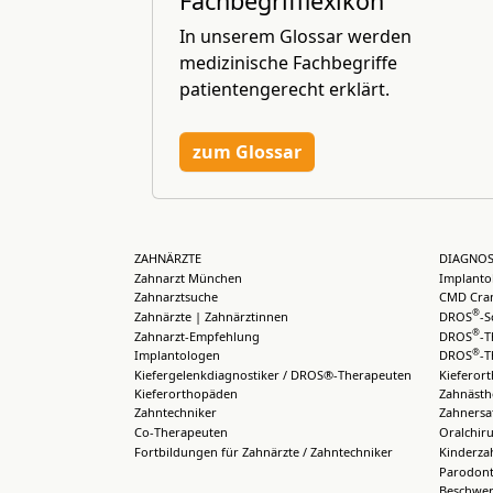
Fachbegrifflexikon
In unserem Glossar werden
medizinische Fachbegriffe
patientengerecht erklärt.
zum Glossar
ZAHNÄRZTE
DIAGNOS
Zahnarzt München
Implanto
Zahnarztsuche
CMD Cran
®
Zahnärzte | Zahnärztinnen
DROS
-S
®
Zahnarzt-Empfehlung
DROS
-T
®
Implantologen
DROS
-T
Kiefergelenkdiagnostiker / DROS®-Therapeuten
Kieferor
Kieferorthopäden
Zahnästh
Zahntechniker
Zahnersa
Co-Therapeuten
Oralchiru
Fortbildungen für Zahnärzte / Zahntechniker
Kinderza
Parodont
Beschwer