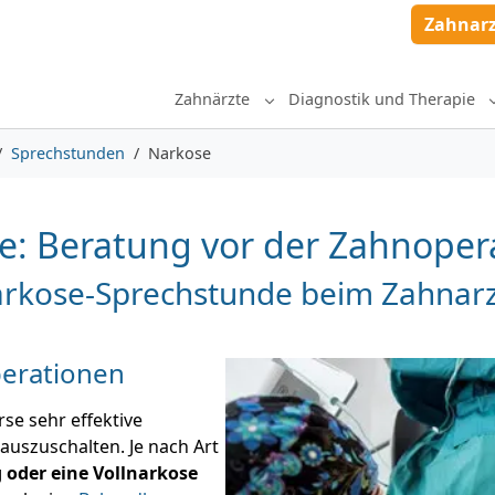
Zahnar
Zahnärzte
Diagnostik und Therapie
Submenu for "Zahnärzte"
Sprechstunden
Narkose
: Beratung vor der Zahnoper
Narkose-Sprechstunde beim Zahnarz
perationen
rse sehr effektive
uszuschalten. Je nach Art
 oder eine Vollnarkose