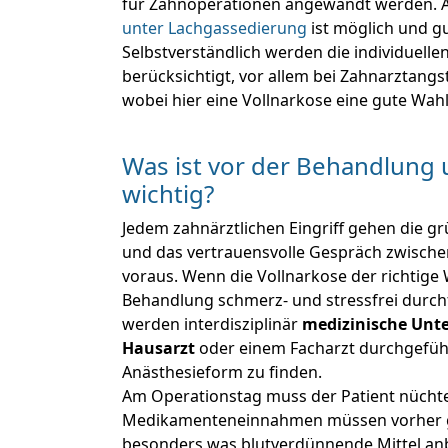
für Zahnoperationen angewandt werden. 
unter Lachgassedierung
ist möglich und gu
Selbstverständlich werden die individuell
berücksichtigt, vor allem bei Zahnarztang
wobei hier eine Vollnarkose eine gute Wahl 
Was ist vor der Behandlung 
wichtig?
Jedem zahnärztlichen Eingriff gehen die 
und das vertrauensvolle Gespräch zwische
voraus. Wenn die Vollnarkose der richtige 
Behandlung schmerz- und stressfrei durch
werden interdisziplinär
medizinische Unt
Hausarzt
oder einem Facharzt durchgefüh
Anästhesieform zu finden.
Am Operationstag muss der Patient nücht
Medikamenteneinnahmen müssen vorher g
besonders was blutverdünnende Mittel an