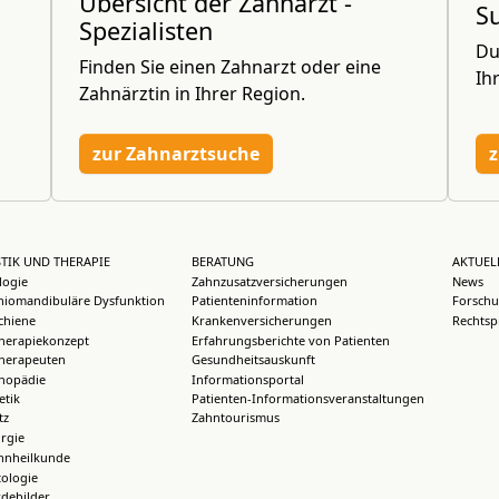
Übersicht der Zahnarzt -
S
Spezialisten
Du
Finden Sie einen Zahnarzt oder eine
Ih
Zahnärztin in Ihrer Region.
zur Zahnarztsuche
z
TIK UND THERAPIE
BERATUNG
AKTUEL
logie
Zahnzusatzversicherungen
News
iomandibuläre Dysfunktion
Patienteninformation
Forschu
chiene
Krankenversicherungen
Rechtsp
herapiekonzept
Erfahrungsberichte von Patienten
herapeuten
Gesundheitsauskunft
thopädie
Informationsportal
etik
Patienten-Informationsveranstaltungen
tz
Zahntourismus
rgie
hnheilkunde
ologie
debilder