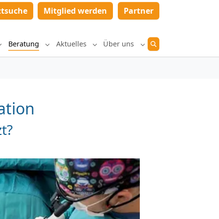
ztsuche
Mitglied werden
Partner
Beratung
Aktuelles
Über uns
Submenu for "Diagnostik und Therapie"
Submenu for "Beratung"
Submenu for "Aktuelles"
Submenu for "Über un
ation
t?