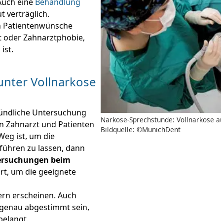
Auch eine
Behandlung
t verträglich.
en Patientenwünsche
st oder Zahnarztphobie,
ist.
unter Vollnarkose
gründliche Untersuchung
Narkose-Sprechstunde: Vollnarkose a
n Zahnarzt und Patienten
Bildquelle: ©MunichDent
Weg ist, um die
führen zu lassen, dann
ersuchungen beim
rt, um die geeignete
ern erscheinen. Auch
enau abgestimmt sein,
belangt.