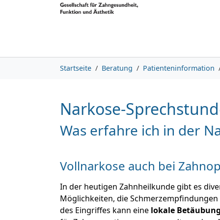
Skip to main content
Skip to page footer
You are here:
Startseite
Beratung
Patienteninformation
Narkose-Sprechstunde
Was erfahre ich in der 
Vollnarkose auch bei Zahno
In der heutigen Zahnheilkunde gibt es dive
Möglichkeiten, die Schmerzempfindungen a
des Eingriffes kann eine
lokale Betäubung