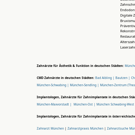
Zahnsch
Endodont
Digitale 
Bruxismu
Präventi
Rekonstr
Restaura
Altersza
Laserzah
Zahnärzte für Ästhetik & Funktion in deutschen Städten:
Münche
CMD Zahnärzte in deutschen Städten:
Bad Aibling |
Bautzen |
Ch
München-Schwabing |
München-Sendling |
München-Zentrum (Thea
Implantologen, Zahnärzte für Zahnimplantate in deutschen Stä
München-Maxvorstadt |
München-Ost |
München Schwabing-West
Implantologen, Zahnärzte für Zahnimplantate in österreichisch
Zahnarzt München
|
Zahnarztpraxis München
|
Zahnarztsuche Mü