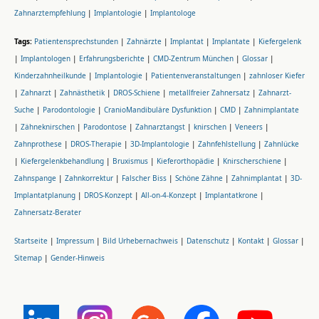
Zahnarztempfehlung
|
Implantologie
|
Implantologe
Tags:
Patientensprechstunden
|
Zahnärzte
|
Implantat
|
Implantate
|
Kiefergelenk
|
Implantologen
|
Erfahrungsberichte
|
CMD-Zentrum München
|
Glossar
|
Kinderzahnheilkunde
|
Implantologie
|
Patientenveranstaltungen
|
zahnloser Kiefer
|
Zahnarzt
|
Zahnästhetik
|
DROS-Schiene
|
metallfreier Zahnersatz
|
Zahnarzt-
Suche
|
Parodontologie
|
CranioMandibuläre Dysfunktion
|
CMD
|
Zahnimplantate
|
Zähneknirschen
|
Parodontose
|
Zahnarztangst
|
knirschen
|
Veneers
|
Zahnprothese
|
DROS-Therapie
|
3D-Implantologie
|
Zahnfehlstellung
|
Zahnlücke
|
Kiefergelenkbehandlung
|
Bruxismus
|
Kieferorthopädie
|
Knirscherschiene
|
Zahnspange
|
Zahnkorrektur
|
Falscher Biss
|
Schöne Zähne
|
Zahnimplantat
|
3D-
Implantatplanung
|
DROS-Konzept
|
All-on-4-Konzept
|
Implantatkrone
|
Zahnersatz-Berater
Startseite
|
Impressum
|
Bild Urhebernachweis
|
Datenschutz
|
Kontakt
|
Glossar
|
Sitemap
|
Gender-Hinweis