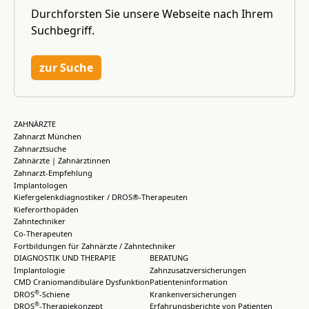
Durchforsten Sie unsere Webseite nach Ihrem
Suchbegriff.
zur Suche
ZAHNÄRZTE
Zahnarzt München
Zahnarztsuche
Zahnärzte | Zahnärztinnen
Zahnarzt-Empfehlung
Implantologen
Kiefergelenkdiagnostiker / DROS®-Therapeuten
Kieferorthopäden
Zahntechniker
Co-Therapeuten
Fortbildungen für Zahnärzte / Zahntechniker
DIAGNOSTIK UND THERAPIE
BERATUNG
Implantologie
Zahnzusatzversicherungen
CMD Craniomandibuläre Dysfunktion
Patienteninformation
®
DROS
-Schiene
Krankenversicherungen
®
DROS
-Therapiekonzept
Erfahrungsberichte von Patienten