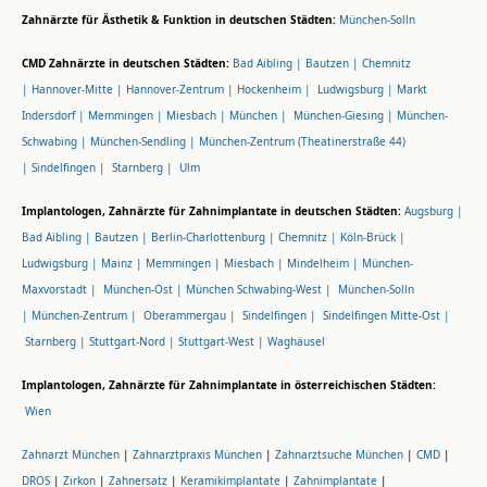
Zahnärzte für Ästhetik & Funktion in deutschen Städten:
München-Solln
CMD Zahnärzte in deutschen Städten:
Bad Aibling |
Bautzen |
Chemnitz
|
Hannover-Mitte |
Hannover-Zentrum |
Hockenheim |
Ludwigsburg |
Markt
Indersdorf |
Memmingen |
Miesbach |
München |
München-Giesing |
München-
Schwabing |
München-Sendling |
München-Zentrum (Theatinerstraße 44)
|
Sindelfingen |
Starnberg |
Ulm
Implantologen, Zahnärzte für Zahnimplantate in deutschen Städten:
Augsburg |
Bad Aibling |
Bautzen |
Berlin-Charlottenburg |
Chemnitz |
Köln-Brück |
Ludwigsburg |
Mainz |
Memmingen |
Miesbach |
Mindelheim |
München-
Maxvorstadt |
München-Ost |
München Schwabing-West |
München-Solln
|
München-Zentrum |
Oberammergau |
Sindelfingen |
Sindelfingen Mitte-Ost |
Starnberg |
Stuttgart-Nord |
Stuttgart-West |
Waghäusel
Implantologen, Zahnärzte für Zahnimplantate in österreichischen Städten:
Wien
Zahnarzt München
|
Zahnarztpraxis München
|
Zahnarztsuche München
|
CMD
|
DROS
|
Zirkon
|
Zahnersatz
|
Keramikimplantate
|
Zahnimplantate
|