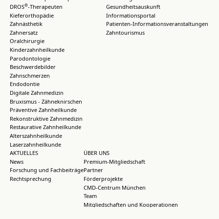
®
DROS
-Therapeuten
Gesundheitsauskunft
Kieferorthopädie
Informationsportal
Zahnästhetik
Patienten-Informationsveranstaltungen
Zahnersatz
Zahntourismus
Oralchirurgie
Kinderzahnheilkunde
Parodontologie
Beschwerdebilder
Zahnschmerzen
Endodontie
Digitale Zahnmedizin
Bruxismus - Zähneknirschen
Präventive Zahnheilkunde
Rekonstruktive Zahnmedizin
Restaurative Zahnheilkunde
Alterszahnheilkunde
Laserzahnheilkunde
AKTUELLES
ÜBER UNS
News
Premium-Mitgliedschaft
Forschung und Fachbeiträge
Partner
Rechtsprechung
Förderprojekte
CMD-Centrum München
Team
Mitgliedschaften und Kooperationen