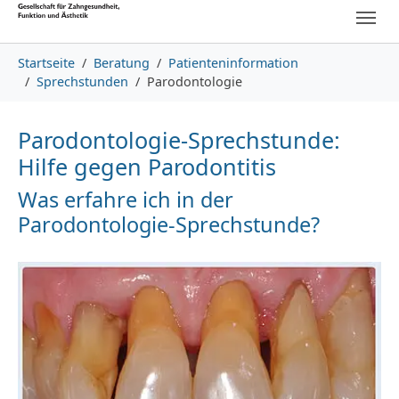
Skip to main content
Skip to page footer
You are here:
Startseite
Beratung
Patienteninformation
Sprechstunden
Parodontologie
Parodontologie-Sprechstunde:
Hilfe gegen Parodontitis
Was erfahre ich in der
Parodontologie-Sprechstunde?