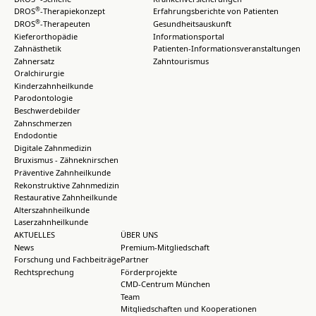
®
DROS
-Therapiekonzept
Erfahrungsberichte von Patienten
®
DROS
-Therapeuten
Gesundheitsauskunft
Kieferorthopädie
Informationsportal
Zahnästhetik
Patienten-Informationsveranstaltungen
Zahnersatz
Zahntourismus
Oralchirurgie
Kinderzahnheilkunde
Parodontologie
Beschwerdebilder
Zahnschmerzen
Endodontie
Digitale Zahnmedizin
Bruxismus - Zähneknirschen
Präventive Zahnheilkunde
Rekonstruktive Zahnmedizin
Restaurative Zahnheilkunde
Alterszahnheilkunde
Laserzahnheilkunde
AKTUELLES
ÜBER UNS
News
Premium-Mitgliedschaft
Forschung und Fachbeiträge
Partner
Rechtsprechung
Förderprojekte
CMD-Centrum München
Team
Mitgliedschaften und Kooperationen