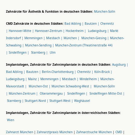
Zahnärzte für Ästhetik & Funktion in deutschen Städten:
München-Solln
CMD Zahnärzte in deutschen Städten:
Bad Aibling |
Bautzen |
Chemnitz
|
Hannover-Mitte |
Hannover-Zentrum |
Hockenheim |
Ludwigsburg |
Markt
Indersdorf |
Memmingen |
Miesbach |
München |
München-Giesing |
München-
Schwabing |
München-Sendling |
München-Zentrum (Theatinerstraße 44)
|
Sindelfingen |
Starnberg |
Ulm
Implantologen, Zahnärzte für Zahnimplantate in deutschen Städten:
Augsburg |
Bad Aibling |
Bautzen |
Berlin-Charlottenburg |
Chemnitz |
Köln-Brück |
Ludwigsburg |
Mainz |
Memmingen |
Miesbach |
Mindelheim |
München-
Maxvorstadt |
München-Ost |
München Schwabing-West |
München-Solln
|
München-Zentrum |
Oberammergau |
Sindelfingen |
Sindelfingen Mitte-Ost |
Starnberg |
Stuttgart-Nord |
Stuttgart-West |
Waghäusel
Implantologen, Zahnärzte für Zahnimplantate in österreichischen Städten:
Wien
Zahnarzt München
|
Zahnarztpraxis München
|
Zahnarztsuche München
|
CMD
|