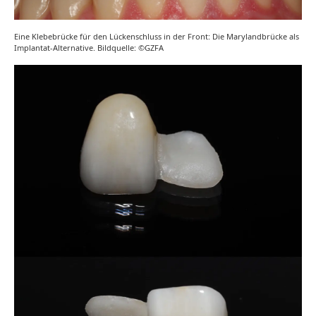
Eine Klebebrücke für den Lückenschluss in der Front: Die Marylandbrücke als
Implantat-Alternative. Bildquelle: ©GZFA