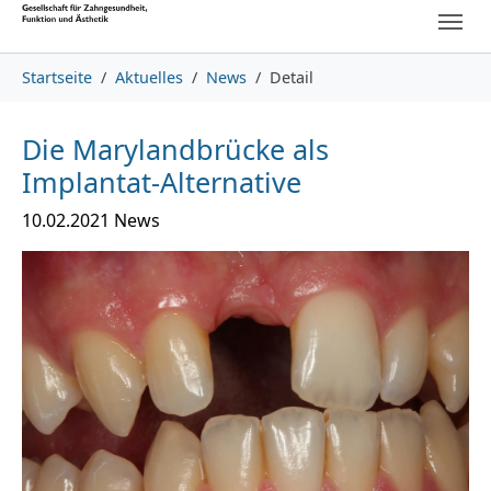
Skip to main content
Skip to page footer
You are here:
Startseite
Aktuelles
News
Detail
Die Marylandbrücke als
Implantat-Alternative
10.02.2021
News