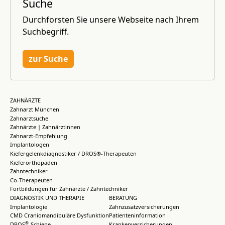
Suche
Durchforsten Sie unsere Webseite nach Ihrem
Suchbegriff.
zur Suche
ZAHNÄRZTE
Zahnarzt München
Zahnarztsuche
Zahnärzte | Zahnärztinnen
Zahnarzt-Empfehlung
Implantologen
Kiefergelenkdiagnostiker / DROS®-Therapeuten
Kieferorthopäden
Zahntechniker
Co-Therapeuten
Fortbildungen für Zahnärzte / Zahntechniker
DIAGNOSTIK UND THERAPIE
BERATUNG
Implantologie
Zahnzusatzversicherungen
CMD Craniomandibuläre Dysfunktion
Patienteninformation
®
DROS
-Schiene
Krankenversicherungen