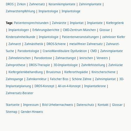
DROS
|
Zirkon
|
Zahnersatz
|
Keramikimplantate
|
Zahnimplantate
|
Zahnarztempfehlung
|
Implantologie
|
Implantologe
Tags:
Patientensprechstunden
|
Zahnärzte
|
Implantat
|
Implantate
|
Kiefergelenk
|
Implantologen
|
Erfahrungsberichte
|
CMD-Zentrum München
|
Glossar
|
Kinderzahnheilkunde
|
Implantologie
|
Patientenveranstaltungen
|
zahnloser Kiefer
|
Zahnarzt
|
Zahnästhetik
|
DROS-Schiene
|
metallfreier Zahnersatz
|
Zahnarzt-
Suche
|
Parodontologie
|
CranioMandibuläre Dysfunktion
|
CMD
|
Zahnimplantate
|
Zähneknirschen
|
Parodontose
|
Zahnarztangst
|
knirschen
|
Veneers
|
Zahnprothese
|
DROS-Therapie
|
3D-Implantologie
|
Zahnfehlstellung
|
Zahnlücke
|
Kiefergelenkbehandlung
|
Bruxismus
|
Kieferorthopädie
|
Knirscherschiene
|
Zahnspange
|
Zahnkorrektur
|
Falscher Biss
|
Schöne Zähne
|
Zahnimplantat
|
3D-
Implantatplanung
|
DROS-Konzept
|
All-on-4-Konzept
|
Implantatkrone
|
Zahnersatz-Berater
Startseite
|
Impressum
|
Bild Urhebernachweis
|
Datenschutz
|
Kontakt
|
Glossar
|
Sitemap
|
Gender-Hinweis