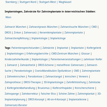
Starnberg |
Stuttgart-Nord |
Stuttgart-West |
Waghäusel
Implantologen, Zahnärzte für Zahnimplantate in österreichischen Städten:
Wien
Zahnarzt München
|
Zahnarztpraxis München
|
Zahnarztsuche München
|
CMD
|
DROS
|
Zirkon
|
Zahnersatz
|
Keramikimplantate
|
Zahnimplantate
|
Zahnarztempfehlung
|
Implantologie
|
Implantologe
Tags:
Patientensprechstunden
|
Zahnärzte
|
Implantat
|
Implantate
|
Kiefergelenk
|
Implantologen
|
Erfahrungsberichte
|
CMD-Zentrum München
|
Glossar
|
Kinderzahnheilkunde
|
Implantologie
|
Patientenveranstaltungen
|
zahnloser Kiefer
|
Zahnarzt
|
Zahnästhetik
|
DROS-Schiene
|
metallfreier Zahnersatz
|
Zahnarzt-
Suche
|
Parodontologie
|
CranioMandibuläre Dysfunktion
|
CMD
|
Zahnimplantate
|
Zähneknirschen
|
Parodontose
|
Zahnarztangst
|
knirschen
|
Veneers
|
Zahnprothese
|
DROS-Therapie
|
3D-Implantologie
|
Zahnfehlstellung
|
Zahnlücke
|
Kiefergelenkbehandlung
|
Bruxismus
|
Kieferorthopädie
|
Knirscherschiene
|
Zahnspange
|
Zahnkorrektur
|
Falscher Biss
|
Schöne Zähne
|
Zahnimplantat
|
3D-
Implantatplanung
|
DROS-Konzept
|
All-on-4-Konzept
|
Implantatkrone
|
Zahnersatz-Berater