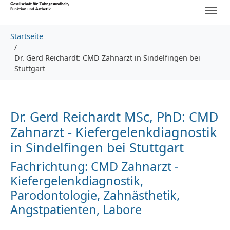
Skip to main content
Skip to page footer
You are here:
Startseite
Dr. Gerd Reichardt: CMD Zahnarzt in Sindelfingen bei
Stuttgart
Dr. Gerd Reichardt MSc, PhD: CMD
Zahnarzt - Kiefergelenkdiagnostik
in Sindelfingen bei Stuttgart
Fachrichtung: CMD Zahnarzt -
Kiefergelenkdiagnostik,
Parodontologie, Zahnästhetik,
Angstpatienten, Labore