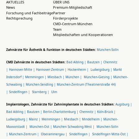
AKTUELLES
ÜBER UNS
News
Premium-Mitgliedschaft
Forschung und Fachbeiträge
Partner
Rechtsprechung
Förderprojekte
CMD-Centrum München
Team
Mitgliedschaften und Kooperationen
Zahnärzte für Ästhetik & Funktion in deutschen Städten:
München-Solln
CMD Zahnärzte in deutschen Städten:
Bad Aibling |
Bautzen |
Chemnitz
|
Hannover-Mitte |
Hannover-Zentrum |
Hockenheim |
Ludwigsburg |
Markt
Indersdorf |
Memmingen |
Miesbach |
München |
München-Giesing |
München-
Schwabing |
München-Sendling |
München-Zentrum (Theatinerstraße 44)
|
Sindelfingen |
Starnberg |
Ulm
Implantologen, Zahnärzte für Zahnimplantate in deutschen Städten:
Augsburg |
Bad Aibling |
Bautzen |
Berlin-Charlottenburg |
Chemnitz |
Köln-Brück |
Ludwigsburg |
Mainz |
Memmingen |
Miesbach |
Mindelheim |
München-
Maxvorstadt |
München-Ost |
München Schwabing-West |
München-Solln
|
München-Zentrum |
Oberammergau |
Sindelfingen |
Sindelfingen Mitte-Ost |