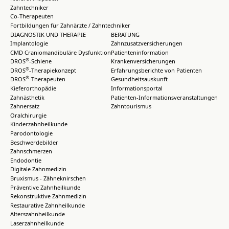
Zahntechniker
Co-Therapeuten
Fortbildungen für Zahnärzte / Zahntechniker
DIAGNOSTIK UND THERAPIE
BERATUNG
Implantologie
Zahnzusatzversicherungen
CMD Craniomandibuläre Dysfunktion
Patienteninformation
®
DROS
-Schiene
Krankenversicherungen
®
DROS
-Therapiekonzept
Erfahrungsberichte von Patienten
®
DROS
-Therapeuten
Gesundheitsauskunft
Kieferorthopädie
Informationsportal
Zahnästhetik
Patienten-Informationsveranstaltungen
Zahnersatz
Zahntourismus
Oralchirurgie
Kinderzahnheilkunde
Parodontologie
Beschwerdebilder
Zahnschmerzen
Endodontie
Digitale Zahnmedizin
Bruxismus - Zähneknirschen
Präventive Zahnheilkunde
Rekonstruktive Zahnmedizin
Restaurative Zahnheilkunde
Alterszahnheilkunde
Laserzahnheilkunde