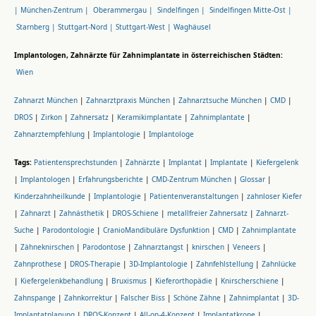
|
München-Zentrum |
Oberammergau |
Sindelfingen |
Sindelfingen Mitte-Ost |
Starnberg |
Stuttgart-Nord |
Stuttgart-West |
Waghäusel
Implantologen, Zahnärzte für Zahnimplantate in österreichischen Städten:
Wien
Zahnarzt München
|
Zahnarztpraxis München
|
Zahnarztsuche München
|
CMD
|
DROS
|
Zirkon
|
Zahnersatz
|
Keramikimplantate
|
Zahnimplantate
|
Zahnarztempfehlung
|
Implantologie
|
Implantologe
Tags:
Patientensprechstunden
|
Zahnärzte
|
Implantat
|
Implantate
|
Kiefergelenk
|
Implantologen
|
Erfahrungsberichte
|
CMD-Zentrum München
|
Glossar
|
Kinderzahnheilkunde
|
Implantologie
|
Patientenveranstaltungen
|
zahnloser Kiefer
|
Zahnarzt
|
Zahnästhetik
|
DROS-Schiene
|
metallfreier Zahnersatz
|
Zahnarzt-
Suche
|
Parodontologie
|
CranioMandibuläre Dysfunktion
|
CMD
|
Zahnimplantate
|
Zähneknirschen
|
Parodontose
|
Zahnarztangst
|
knirschen
|
Veneers
|
Zahnprothese
|
DROS-Therapie
|
3D-Implantologie
|
Zahnfehlstellung
|
Zahnlücke
|
Kiefergelenkbehandlung
|
Bruxismus
|
Kieferorthopädie
|
Knirscherschiene
|
Zahnspange
|
Zahnkorrektur
|
Falscher Biss
|
Schöne Zähne
|
Zahnimplantat
|
3D-
Implantatplanung
|
DROS-Konzept
|
All-on-4-Konzept
|
Implantatkrone
|