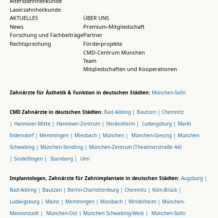
Alterszahnheilkunde
Laserzahnheilkunde
AKTUELLES
ÜBER UNS
News
Premium-Mitgliedschaft
Forschung und Fachbeiträge
Partner
Rechtsprechung
Förderprojekte
CMD-Centrum München
Team
Mitgliedschaften und Kooperationen
Zahnärzte für Ästhetik & Funktion in deutschen Städten:
München-Solln
CMD Zahnärzte in deutschen Städten:
Bad Aibling |
Bautzen |
Chemnitz
|
Hannover-Mitte |
Hannover-Zentrum |
Hockenheim |
Ludwigsburg |
Markt
Indersdorf |
Memmingen |
Miesbach |
München |
München-Giesing |
München-
Schwabing |
München-Sendling |
München-Zentrum (Theatinerstraße 44)
|
Sindelfingen |
Starnberg |
Ulm
Implantologen, Zahnärzte für Zahnimplantate in deutschen Städten:
Augsburg |
Bad Aibling |
Bautzen |
Berlin-Charlottenburg |
Chemnitz |
Köln-Brück |
Ludwigsburg |
Mainz |
Memmingen |
Miesbach |
Mindelheim |
München-
Maxvorstadt |
München-Ost |
München Schwabing-West |
München-Solln