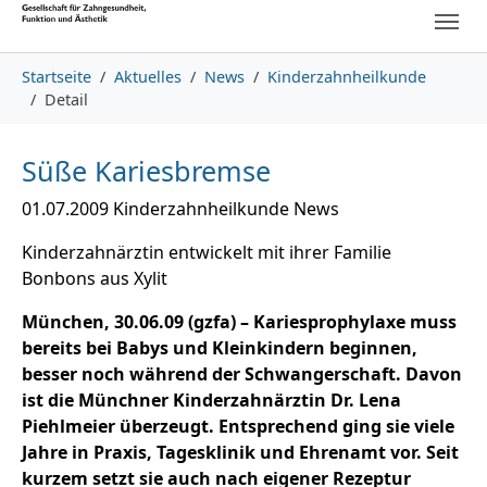
Skip to main content
Skip to page footer
You are here:
Startseite
Aktuelles
News
Kinderzahnheilkunde
Detail
Süße Kariesbremse
01.07.2009
Kinderzahnheilkunde News
Kinderzahnärztin entwickelt mit ihrer Familie
Bonbons aus Xylit
München, 30.06.09 (gzfa) – Kariesprophylaxe muss
bereits bei Babys und Kleinkindern beginnen,
besser noch während der Schwangerschaft. Davon
ist die Münchner Kinderzahnärztin Dr. Lena
Piehlmeier überzeugt. Entsprechend ging sie viele
Jahre in Praxis, Tagesklinik und Ehrenamt vor. Seit
kurzem setzt sie auch nach eigener Rezeptur