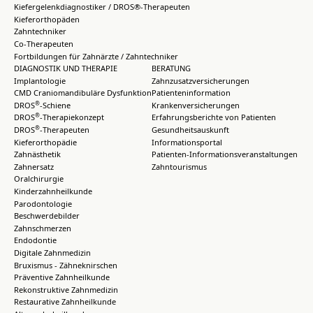
Kiefergelenkdiagnostiker / DROS®-Therapeuten
Kieferorthopäden
Zahntechniker
Co-Therapeuten
Fortbildungen für Zahnärzte / Zahntechniker
DIAGNOSTIK UND THERAPIE
BERATUNG
Implantologie
Zahnzusatzversicherungen
CMD Craniomandibuläre Dysfunktion
Patienteninformation
®
DROS
-Schiene
Krankenversicherungen
®
DROS
-Therapiekonzept
Erfahrungsberichte von Patienten
®
DROS
-Therapeuten
Gesundheitsauskunft
Kieferorthopädie
Informationsportal
Zahnästhetik
Patienten-Informationsveranstaltungen
Zahnersatz
Zahntourismus
Oralchirurgie
Kinderzahnheilkunde
Parodontologie
Beschwerdebilder
Zahnschmerzen
Endodontie
Digitale Zahnmedizin
Bruxismus - Zähneknirschen
Präventive Zahnheilkunde
Rekonstruktive Zahnmedizin
Restaurative Zahnheilkunde