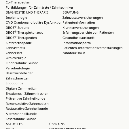
Co-Therapeuten
Fortbildungen für Zahnärzte / Zahntechniker
DIAGNOSTIK UND THERAPIE
BERATUNG
Implantologie
Zahnzusatzversicherungen
CMD Craniomandibuläre Dysfunktion
Patienteninformation
®
DROS
-Schiene
Krankenversicherungen
®
DROS
-Therapiekonzept
Erfahrungsberichte von Patienten
®
DROS
-Therapeuten
Gesundheitsauskunft
Kieferorthopädie
Informationsportal
Zahnästhetik
Patienten-Informationsveranstaltungen
Zahnersatz
Zahntourismus
Oralchirurgie
Kinderzahnheilkunde
Parodontologie
Beschwerdebilder
Zahnschmerzen
Endodontie
Digitale Zahnmedizin
Bruxismus - Zähneknirschen
Präventive Zahnheilkunde
Rekonstruktive Zahnmedizin
Restaurative Zahnheilkunde
Alterszahnheilkunde
Laserzahnheilkunde
AKTUELLES
ÜBER UNS
News
Premium-Mitgliedschaft