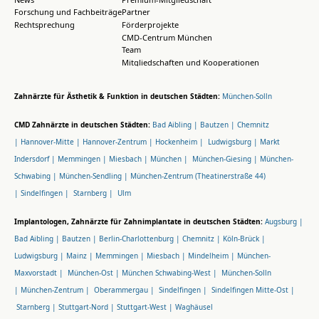
Forschung und Fachbeiträge
Partner
Rechtsprechung
Förderprojekte
CMD-Centrum München
Team
Mitgliedschaften und Kooperationen
Zahnärzte für Ästhetik & Funktion in deutschen Städten:
München-Solln
CMD Zahnärzte in deutschen Städten:
Bad Aibling |
Bautzen |
Chemnitz
|
Hannover-Mitte |
Hannover-Zentrum |
Hockenheim |
Ludwigsburg |
Markt
Indersdorf |
Memmingen |
Miesbach |
München |
München-Giesing |
München-
Schwabing |
München-Sendling |
München-Zentrum (Theatinerstraße 44)
|
Sindelfingen |
Starnberg |
Ulm
Implantologen, Zahnärzte für Zahnimplantate in deutschen Städten:
Augsburg |
Bad Aibling |
Bautzen |
Berlin-Charlottenburg |
Chemnitz |
Köln-Brück |
Ludwigsburg |
Mainz |
Memmingen |
Miesbach |
Mindelheim |
München-
Maxvorstadt |
München-Ost |
München Schwabing-West |
München-Solln
|
München-Zentrum |
Oberammergau |
Sindelfingen |
Sindelfingen Mitte-Ost |
Starnberg |
Stuttgart-Nord |
Stuttgart-West |
Waghäusel