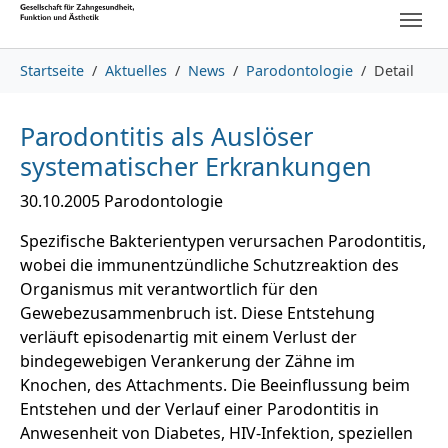
Skip to main content
Skip to page footer
You are here:
Startseite
Aktuelles
News
Parodontologie
Detail
Parodontitis als Auslöser
systematischer Erkrankungen
30.10.2005
Parodontologie
Spezifische Bakterientypen verursachen Parodontitis,
wobei die immunentzündliche Schutzreaktion des
Organismus mit verantwortlich für den
Gewebezusammenbruch ist. Diese Entstehung
verläuft episodenartig mit einem Verlust der
bindegewebigen Verankerung der Zähne im
Knochen, des Attachments. Die Beeinflussung beim
Entstehen und der Verlauf einer Parodontitis in
Anwesenheit von Diabetes, HIV-Infektion, speziellen