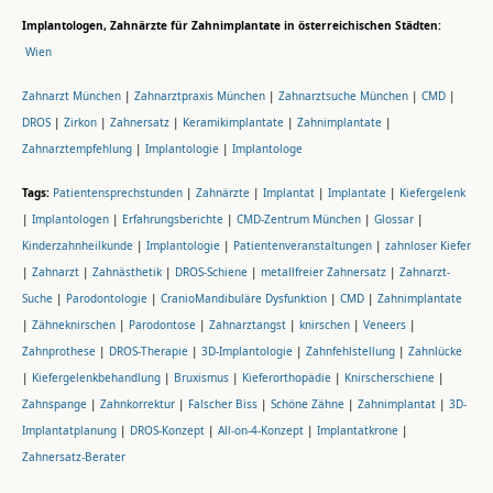
Implantologen, Zahnärzte für Zahnimplantate in österreichischen Städten:
Wien
Zahnarzt München
|
Zahnarztpraxis München
|
Zahnarztsuche München
|
CMD
|
DROS
|
Zirkon
|
Zahnersatz
|
Keramikimplantate
|
Zahnimplantate
|
Zahnarztempfehlung
|
Implantologie
|
Implantologe
Tags:
Patientensprechstunden
|
Zahnärzte
|
Implantat
|
Implantate
|
Kiefergelenk
|
Implantologen
|
Erfahrungsberichte
|
CMD-Zentrum München
|
Glossar
|
Kinderzahnheilkunde
|
Implantologie
|
Patientenveranstaltungen
|
zahnloser Kiefer
|
Zahnarzt
|
Zahnästhetik
|
DROS-Schiene
|
metallfreier Zahnersatz
|
Zahnarzt-
Suche
|
Parodontologie
|
CranioMandibuläre Dysfunktion
|
CMD
|
Zahnimplantate
|
Zähneknirschen
|
Parodontose
|
Zahnarztangst
|
knirschen
|
Veneers
|
Zahnprothese
|
DROS-Therapie
|
3D-Implantologie
|
Zahnfehlstellung
|
Zahnlücke
|
Kiefergelenkbehandlung
|
Bruxismus
|
Kieferorthopädie
|
Knirscherschiene
|
Zahnspange
|
Zahnkorrektur
|
Falscher Biss
|
Schöne Zähne
|
Zahnimplantat
|
3D-
Implantatplanung
|
DROS-Konzept
|
All-on-4-Konzept
|
Implantatkrone
|
Zahnersatz-Berater