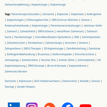
Zahnarztempfehlung
|
Implantologie
|
Implantologe
Tags:
Patientensprechstunden
|
Zahnärzte
|
Implantat
|
Implantate
|
Kiefergelenk
|
Implantologen
|
Erfahrungsberichte
|
CMD-Zentrum München
|
Glossar
|
Kinderzahnheilkunde
|
Implantologie
|
Patientenveranstaltungen
|
zahnloser Kiefer
|
Zahnarzt
|
Zahnästhetik
|
DROS-Schiene
|
metallfreier Zahnersatz
|
Zahnarzt-
Suche
|
Parodontologie
|
CranioMandibuläre Dysfunktion
|
CMD
|
Zahnimplantate
|
Zähneknirschen
|
Parodontose
|
Zahnarztangst
|
knirschen
|
Veneers
|
Zahnprothese
|
DROS-Therapie
|
3D-Implantologie
|
Zahnfehlstellung
|
Zahnlücke
|
Kiefergelenkbehandlung
|
Bruxismus
|
Kieferorthopädie
|
Knirscherschiene
|
Zahnspange
|
Zahnkorrektur
|
Falscher Biss
|
Schöne Zähne
|
Zahnimplantat
|
3D-
Implantatplanung
|
DROS-Konzept
|
All-on-4-Konzept
|
Implantatkrone
|
Zahnersatz-Berater
Startseite
|
Impressum
|
Bild Urhebernachweis
|
Datenschutz
|
Kontakt
|
Glossar
|
Sitemap
|
Gender-Hinweis