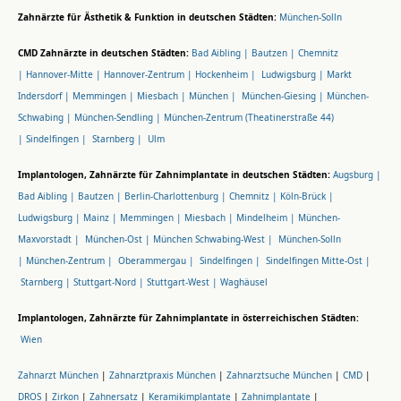
Zahnärzte für Ästhetik & Funktion in deutschen Städten:
München-Solln
CMD Zahnärzte in deutschen Städten:
Bad Aibling |
Bautzen |
Chemnitz
|
Hannover-Mitte |
Hannover-Zentrum |
Hockenheim |
Ludwigsburg |
Markt
Indersdorf |
Memmingen |
Miesbach |
München |
München-Giesing |
München-
Schwabing |
München-Sendling |
München-Zentrum (Theatinerstraße 44)
|
Sindelfingen |
Starnberg |
Ulm
Implantologen, Zahnärzte für Zahnimplantate in deutschen Städten:
Augsburg |
Bad Aibling |
Bautzen |
Berlin-Charlottenburg |
Chemnitz |
Köln-Brück |
Ludwigsburg |
Mainz |
Memmingen |
Miesbach |
Mindelheim |
München-
Maxvorstadt |
München-Ost |
München Schwabing-West |
München-Solln
|
München-Zentrum |
Oberammergau |
Sindelfingen |
Sindelfingen Mitte-Ost |
Starnberg |
Stuttgart-Nord |
Stuttgart-West |
Waghäusel
Implantologen, Zahnärzte für Zahnimplantate in österreichischen Städten:
Wien
Zahnarzt München
|
Zahnarztpraxis München
|
Zahnarztsuche München
|
CMD
|
DROS
|
Zirkon
|
Zahnersatz
|
Keramikimplantate
|
Zahnimplantate
|