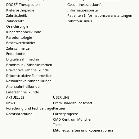
®
DROS
-Therapeuten
Gesundheitsauskunft
Kieferorthopädie
Informationsportal
Zahnästhetik
Patienten-Informationsveranstaltungen
Zahnersatz
Zahntourismus
Oralchirurgie
Kinderzahnheilkunde
Parodontologie
Beschwerdebilder
Zahnschmerzen
Endodontie
Digitale Zahnmedizin
Bruxismus - Zähneknirschen
Präventive Zahnheilkunde
Rekonstruktive Zahnmedizin
Restaurative Zahnheilkunde
Alterszahnheilkunde
Laserzahnheilkunde
AKTUELLES
ÜBER UNS
News
Premium-Mitgliedschaft
Forschung und Fachbeiträge
Partner
Rechtsprechung
Förderprojekte
CMD-Centrum München
Team
Mitgliedschaften und Kooperationen