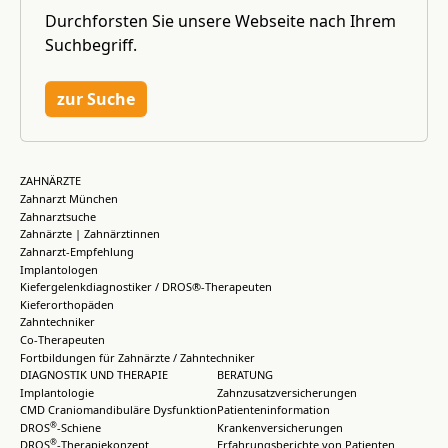
Durchforsten Sie unsere Webseite nach Ihrem
Suchbegriff.
zur Suche
ZAHNÄRZTE
Zahnarzt München
Zahnarztsuche
Zahnärzte | Zahnärztinnen
Zahnarzt-Empfehlung
Implantologen
Kiefergelenkdiagnostiker / DROS®-Therapeuten
Kieferorthopäden
Zahntechniker
Co-Therapeuten
Fortbildungen für Zahnärzte / Zahntechniker
DIAGNOSTIK UND THERAPIE
BERATUNG
Implantologie
Zahnzusatzversicherungen
CMD Craniomandibuläre Dysfunktion
Patienteninformation
®
DROS
-Schiene
Krankenversicherungen
®
DROS
-Therapiekonzept
Erfahrungsberichte von Patienten