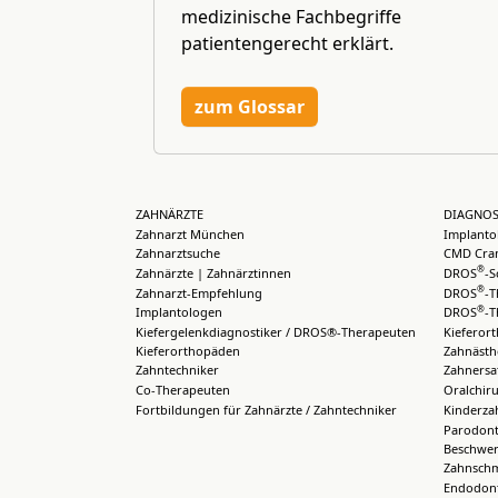
medizinische Fachbegriffe
patientengerecht erklärt.
zum Glossar
ZAHNÄRZTE
DIAGNOS
Zahnarzt München
Implanto
Zahnarztsuche
CMD Cran
®
Zahnärzte | Zahnärztinnen
DROS
-S
®
Zahnarzt-Empfehlung
DROS
-T
®
Implantologen
DROS
-T
Kiefergelenkdiagnostiker / DROS®-Therapeuten
Kieferor
Kieferorthopäden
Zahnästh
Zahntechniker
Zahnersa
Co-Therapeuten
Oralchiru
Fortbildungen für Zahnärzte / Zahntechniker
Kinderza
Parodont
Beschwer
Zahnsch
Endodont