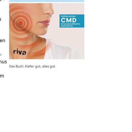
m
ven
u
-
mus
Das Buch: Kiefer gut, alles gut
um