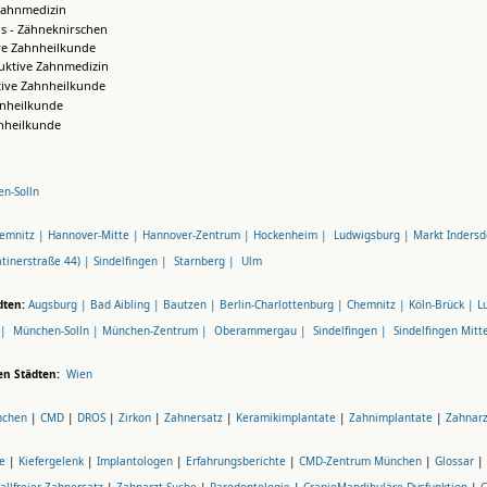
Zahnmedizin
s - Zähneknirschen
ve Zahnheilkunde
uktive Zahnmedizin
tive Zahnheilkunde
hnheilkunde
nheilkunde
n-Solln
emnitz |
Hannover-Mitte |
Hannover-Zentrum |
Hockenheim |
Ludwigsburg |
Markt Indersd
tinerstraße 44) |
Sindelfingen |
Starnberg |
Ulm
dten:
Augsburg |
Bad Aibling |
Bautzen |
Berlin-Charlottenburg |
Chemnitz |
Köln-Brück |
L
 |
München-Solln |
München-Zentrum |
Oberammergau |
Sindelfingen |
Sindelfingen Mitt
en Städten:
Wien
nchen
|
CMD
|
DROS
|
Zirkon
|
Zahnersatz
|
Keramikimplantate
|
Zahnimplantate
|
Zahnar
e
|
Kiefergelenk
|
Implantologen
|
Erfahrungsberichte
|
CMD-Zentrum München
|
Glossar
|