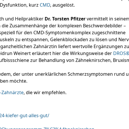
 Dysfunktion, kurz
CMD
, ausgelöst.
th und Heilpraktiker
Dr. Torsten Pfitzer
vermittelt in seine
h die Zusammenhänge der komplexen Beschwerdebilder –
60 speziell für den CMD-Symptomenkomplex zugeschnittene
Muskeln zu entspannen, Gelenkblockaden zu lösen und Ner
 ganzheitlichen Zahnärztin liefert wertvolle Ergänzungen z
drun Weinert erläutert hier die Wirkungsweise der
DROS®
aufbissschiene zur Behandlung von Zähneknirschen, Bruxis
t jedem, der unter unerklärlichen Schmerzsymptomen rund 
leben möchte.
Zahnärzte
, die wir empfehlen.
4-kiefer-gut-alles-gut/