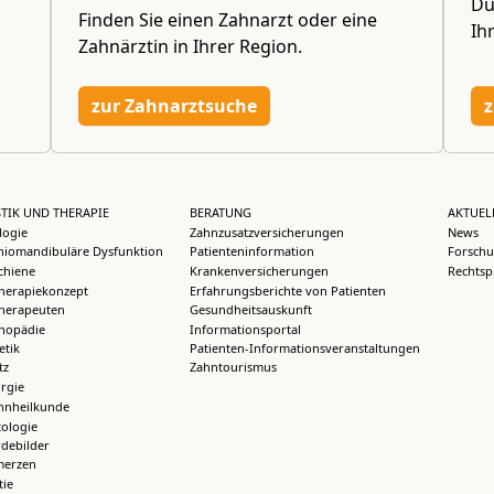
Du
Finden Sie einen Zahnarzt oder eine
Ih
Zahnärztin in Ihrer Region.
zur Zahnarztsuche
z
TIK UND THERAPIE
BERATUNG
AKTUEL
logie
Zahnzusatzversicherungen
News
iomandibuläre Dysfunktion
Patienteninformation
Forschu
chiene
Krankenversicherungen
Rechtsp
herapiekonzept
Erfahrungsberichte von Patienten
herapeuten
Gesundheitsauskunft
thopädie
Informationsportal
etik
Patienten-Informationsveranstaltungen
tz
Zahntourismus
rgie
hnheilkunde
ologie
debilder
merzen
ie