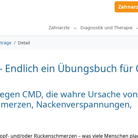
Zahnar
Zahnärzte
Diagnostik und Therapie
Submenu for "Zahnärzte"
träge
Detail
t“ - Endlich ein Übungsbuch fü
gen CMD, die wahre Ursache von
hmerzen, Nackenverspannungen,
pf- und/oder Rückenschmerzen – was viele Menschen plag