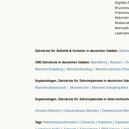
Digitale 
Bruxismu
Präventi
Rekonstr
Restaura
Altersza
Laserzah
Zahnärzte für Ästhetik & Funktion in deutschen Städten:
Münche
CMD Zahnärzte in deutschen Städten:
Bad Aibling |
Bautzen |
Ch
München-Schwabing |
München-Sendling |
München-Zentrum (Thea
Implantologen, Zahnärzte für Zahnimplantate in deutschen Stä
München-Maxvorstadt |
München-Ost |
München Schwabing-West
Implantologen, Zahnärzte für Zahnimplantate in österreichisch
Zahnarzt München
|
Zahnarztpraxis München
|
Zahnarztsuche Mü
Tags:
Patientensprechstunden
|
Zahnärzte
|
Implantat
|
Implantat