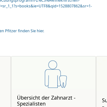
3%9Cbungsprogramm-Z%C3%A4hneknirschen-
=sr_1_1?s=books&ie=UTF8&qid=1528807862&sr=1-
n Pfitzer finden Sie hier.
Übersicht der Zahnarzt -
S
Spezialisten