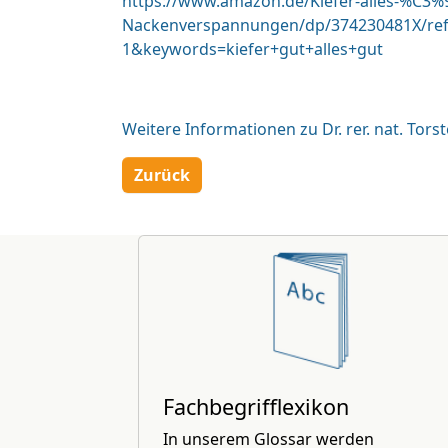
https://www.amazon.de/Kiefer-alles-%C
Nackenverspannungen/dp/374230481X/ref
1&keywords=kiefer+gut+alles+gut
Weitere Informationen zu Dr. rer. nat. Torste
Zurück
Fachbegrifflexikon
In unserem Glossar werden