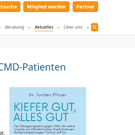
ztsuche
Mitglied werden
Partner
Beratung
Aktuelles
Über uns
Submenu for "Diagnostik und Therapie"
Submenu for "Beratung"
Submenu for "Aktuelles"
Submenu for "Über un
r CMD-Patienten
t,