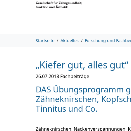
Skip to main content
Skip to page footer
You are here:
Startseite
Aktuelles
Forschung und Fachbei
„Kiefer gut, alles gu
26.07.2018
Fachbeiträge
DAS Übungsprogramm ge
Zähneknirschen, Kopfsc
Tinnitus und Co.
Zähneknirschen, Nackenverspannungen, Ko