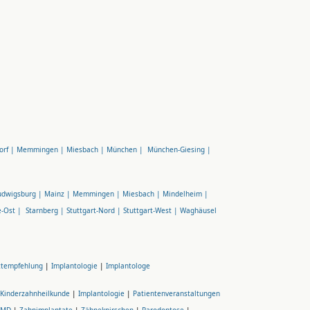
orf |
Memmingen |
Miesbach |
München |
München-Giesing |
udwigsburg |
Mainz |
Memmingen |
Miesbach |
Mindelheim |
e-Ost |
Starnberg |
Stuttgart-Nord |
Stuttgart-West |
Waghäusel
ztempfehlung
|
Implantologie
|
Implantologe
Kinderzahnheilkunde
|
Implantologie
|
Patientenveranstaltungen