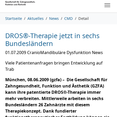
Skip to main content
Skip to page footer
You are here:
Startseite
Aktuelles
News
CMD
Detail
DROS®-Therapie jetzt in sechs
Bundesländern
01.07.2009
CranioMandibuläre Dysfunktion News
Viele Patientenanfragen bringen Entwicklung auf
Trab
München, 08.06.2009 (gzfa) – Die Gesellschaft für
Zahngesundheit, Funktion und Ästhetik (GZFA)
kann ihre patentierte DROS®-Therapie immer
mehr verbreiten. Mittlerweile arbeiten in sechs
Bundesländern 26 Zahnärzte mit diesem
Therapiekonzept. Dank fundierter