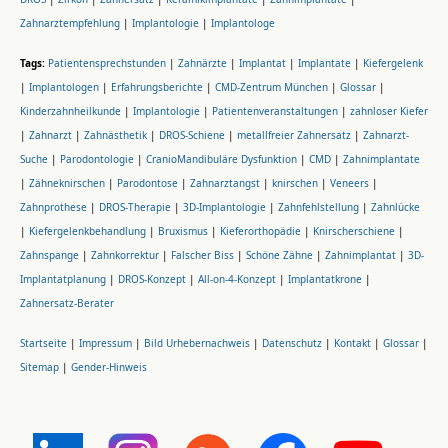
Zahnarztempfehlung
|
Implantologie
|
Implantologe
Tags:
Patientensprechstunden
|
Zahnärzte
|
Implantat
|
Implantate
|
Kiefergelenk
|
Implantologen
|
Erfahrungsberichte
|
CMD-Zentrum München
|
Glossar
|
Kinderzahnheilkunde
|
Implantologie
|
Patientenveranstaltungen
|
zahnloser Kiefer
|
Zahnarzt
|
Zahnästhetik
|
DROS-Schiene
|
metallfreier Zahnersatz
|
Zahnarzt-
Suche
|
Parodontologie
|
CranioMandibuläre Dysfunktion
|
CMD
|
Zahnimplantate
|
Zähneknirschen
|
Parodontose
|
Zahnarztangst
|
knirschen
|
Veneers
|
Zahnprothese
|
DROS-Therapie
|
3D-Implantologie
|
Zahnfehlstellung
|
Zahnlücke
|
Kiefergelenkbehandlung
|
Bruxismus
|
Kieferorthopädie
|
Knirscherschiene
|
Zahnspange
|
Zahnkorrektur
|
Falscher Biss
|
Schöne Zähne
|
Zahnimplantat
|
3D-
Implantatplanung
|
DROS-Konzept
|
All-on-4-Konzept
|
Implantatkrone
|
Zahnersatz-Berater
Startseite
|
Impressum
|
Bild Urhebernachweis
|
Datenschutz
|
Kontakt
|
Glossar
|
Sitemap
|
Gender-Hinweis