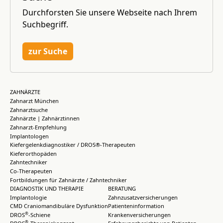
Durchforsten Sie unsere Webseite nach Ihrem
Suchbegriff.
zur Suche
ZAHNÄRZTE
Zahnarzt München
Zahnarztsuche
Zahnärzte | Zahnärztinnen
Zahnarzt-Empfehlung
Implantologen
Kiefergelenkdiagnostiker / DROS®-Therapeuten
Kieferorthopäden
Zahntechniker
Co-Therapeuten
Fortbildungen für Zahnärzte / Zahntechniker
DIAGNOSTIK UND THERAPIE
BERATUNG
Implantologie
Zahnzusatzversicherungen
CMD Craniomandibuläre Dysfunktion
Patienteninformation
®
DROS
-Schiene
Krankenversicherungen
®