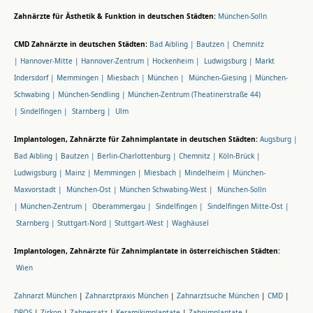
Zahnärzte für Ästhetik & Funktion in deutschen Städten:
München-Solln
CMD Zahnärzte in deutschen Städten:
Bad Aibling |
Bautzen |
Chemnitz
|
Hannover-Mitte |
Hannover-Zentrum |
Hockenheim |
Ludwigsburg |
Markt
Indersdorf |
Memmingen |
Miesbach |
München |
München-Giesing |
München-
Schwabing |
München-Sendling |
München-Zentrum (Theatinerstraße 44)
|
Sindelfingen |
Starnberg |
Ulm
Implantologen, Zahnärzte für Zahnimplantate in deutschen Städten:
Augsburg |
Bad Aibling |
Bautzen |
Berlin-Charlottenburg |
Chemnitz |
Köln-Brück |
Ludwigsburg |
Mainz |
Memmingen |
Miesbach |
Mindelheim |
München-
Maxvorstadt |
München-Ost |
München Schwabing-West |
München-Solln
|
München-Zentrum |
Oberammergau |
Sindelfingen |
Sindelfingen Mitte-Ost |
Starnberg |
Stuttgart-Nord |
Stuttgart-West |
Waghäusel
Implantologen, Zahnärzte für Zahnimplantate in österreichischen Städten:
Wien
Zahnarzt München
|
Zahnarztpraxis München
|
Zahnarztsuche München
|
CMD
|
DROS
|
Zirkon
|
Zahnersatz
|
Keramikimplantate
|
Zahnimplantate
|