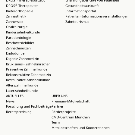
DROS
-Therapiekonzept
Erfahrungsberichte von Patienten
®
DROS
-Therapeuten
Gesundheitsauskunft
Kieferorthopädie
Informationsportal
Zahnästhetik
Patienten-Informationsveranstaltungen
Zahnersatz
Zahntourismus
Oralchirurgie
Kinderzahnheilkunde
Parodontologie
Beschwerdebilder
Zahnschmerzen
Endodontie
Digitale Zahnmedizin
Bruxismus - Zähneknirschen
Präventive Zahnheilkunde
Rekonstruktive Zahnmedizin
Restaurative Zahnheilkunde
Alterszahnheilkunde
Laserzahnheilkunde
AKTUELLES
ÜBER UNS
News
Premium-Mitgliedschaft
Forschung und Fachbeiträge
Partner
Rechtsprechung
Förderprojekte
CMD-Centrum München
Team
Mitgliedschaften und Kooperationen