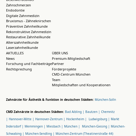
Zahnschmerzen
Endodontie
Digitale Zahnmedizin
Bruxismus - Zähneknirschen
Präventive Zahnheilkunde
Rekonstruktive Zahnmedizin
Restaurative Zahnheilkunde
Alterszahnheilkunde
Laserzahnheilkunde
AKTUELLES
ÜBER UNS
News
Premium-Mitgliedschaft
Forschung und Fachbeiträge
Partner
Rechtsprechung
Förderprojekte
CMD-Centrum München
Team
Mitgliedschaften und Kooperationen
Zahnärzte für Ästhetik & Funktion in deutschen Städten:
München-Solln
CMD Zahnärzte in deutschen Städten:
Bad Aibling |
Bautzen |
Chemnitz
|
Hannover-Mitte |
Hannover-Zentrum |
Hockenheim |
Ludwigsburg |
Markt
Indersdorf |
Memmingen |
Miesbach |
München |
München-Giesing |
München-
Schwabing |
München-Sendling |
München-Zentrum (Theatinerstraße 44)