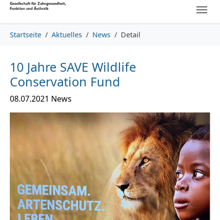
Skip to main content
Skip to page footer
You are here:
Startseite
Aktuelles
News
Detail
10 Jahre SAVE Wildlife
Conservation Fund
08.07.2021
News