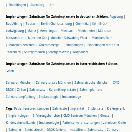
|
Sindelfingen |
Starnberg |
Ulm
Implantologen, Zahnärzte für Zahnimplantate in deutschen Städten:
Augsburg |
Bad Aibling |
Bautzen |
Berlin-Charlottenburg |
Chemnitz |
Köln-Brück |
Ludwigsburg |
Mainz |
Memmingen |
Miesbach |
Mindelheim |
München-
Maxvorstadt |
München-Ost |
München Schwabing-West |
München-Solln
|
München-Zentrum |
Oberammergau |
Sindelfingen |
Sindelfingen Mitte-Ost |
Starnberg |
Stuttgart-Nord |
Stuttgart-West |
Waghäusel
Implantologen, Zahnärzte für Zahnimplantate in österreichischen Städten:
Wien
Zahnarzt München
|
Zahnarztpraxis München
|
Zahnarztsuche München
|
CMD
|
DROS
|
Zirkon
|
Zahnersatz
|
Keramikimplantate
|
Zahnimplantate
|
Zahnarztempfehlung
|
Implantologie
|
Implantologe
Tags:
Patientensprechstunden
|
Zahnärzte
|
Implantat
|
Implantate
|
Kiefergelenk
|
Implantologen
|
Erfahrungsberichte
|
CMD-Zentrum München
|
Glossar
|
Kinderzahnheilkunde
|
Implantologie
|
Patientenveranstaltungen
|
zahnloser Kiefer
|
Zahnarzt
|
Zahnästhetik
|
DROS-Schiene
|
metallfreier Zahnersatz
|
Zahnarzt-