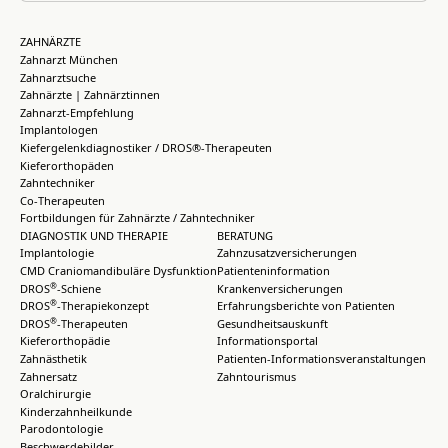
ZAHNÄRZTE
Zahnarzt München
Zahnarztsuche
Zahnärzte | Zahnärztinnen
Zahnarzt-Empfehlung
Implantologen
Kiefergelenkdiagnostiker / DROS®-Therapeuten
Kieferorthopäden
Zahntechniker
Co-Therapeuten
Fortbildungen für Zahnärzte / Zahntechniker
DIAGNOSTIK UND THERAPIE
BERATUNG
Implantologie
Zahnzusatzversicherungen
CMD Craniomandibuläre Dysfunktion
Patienteninformation
®
DROS
-Schiene
Krankenversicherungen
®
DROS
-Therapiekonzept
Erfahrungsberichte von Patienten
®
DROS
-Therapeuten
Gesundheitsauskunft
Kieferorthopädie
Informationsportal
Zahnästhetik
Patienten-Informationsveranstaltungen
Zahnersatz
Zahntourismus
Oralchirurgie
Kinderzahnheilkunde
Parodontologie
Beschwerdebilder