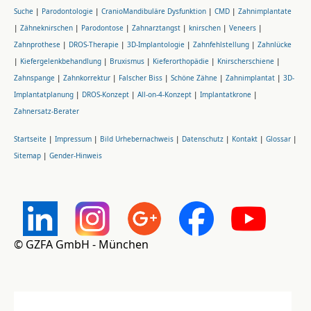
Suche
|
Parodontologie
|
CranioMandibuläre Dysfunktion
|
CMD
|
Zahnimplantate
|
Zähneknirschen
|
Parodontose
|
Zahnarztangst
|
knirschen
|
Veneers
|
Zahnprothese
|
DROS-Therapie
|
3D-Implantologie
|
Zahnfehlstellung
|
Zahnlücke
|
Kiefergelenkbehandlung
|
Bruxismus
|
Kieferorthopädie
|
Knirscherschiene
|
Zahnspange
|
Zahnkorrektur
|
Falscher Biss
|
Schöne Zähne
|
Zahnimplantat
|
3D-
Implantatplanung
|
DROS-Konzept
|
All-on-4-Konzept
|
Implantatkrone
|
Zahnersatz-Berater
Startseite
|
Impressum
|
Bild Urhebernachweis
|
Datenschutz
|
Kontakt
|
Glossar
|
Sitemap
|
Gender-Hinweis
© GZFA GmbH - München