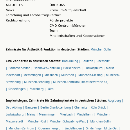
AKTUELLES
ÜBER UNS
News
Premium-Mitgliedschaft
Forschung und Fachbeiträge
Partner
Rechtsprechung
Förderprojekte
CMD-Centrum München
Team
Mitgliedschaften und Kooperationen
Zahnärzte für Ästhetik & Funktion in deutschen Städten:
München-Solln
CMD Zahnärzte in deutschen Städten:
Bad Aibling |
Bautzen |
Chemnitz
|
Hannover-Mitte |
Hannover-Zentrum |
Hockenheim |
Ludwigsburg |
Markt
Indersdorf |
Memmingen |
Miesbach |
München |
München-Giesing |
München-
Schwabing |
München-Sendling |
München-Zentrum (Theatinerstraße 44)
|
Sindelfingen |
Starnberg |
Ulm
Implantologen, Zahnärzte für Zahnimplantate in deutschen Städten:
Augsburg |
Bad Aibling |
Bautzen |
Berlin-Charlottenburg |
Chemnitz |
Köln-Brück |
Ludwigsburg |
Mainz |
Memmingen |
Miesbach |
Mindelheim |
München-
Maxvorstadt |
München-Ost |
München Schwabing-West |
München-Solln
|
München-Zentrum |
Oberammergau |
Sindelfingen |
Sindelfingen Mitte-Ost |