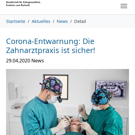
Skip to main content
Skip to page footer
You are here:
Startseite
Aktuelles
News
Detail
Corona-Entwarnung: Die
Zahnarztpraxis ist sicher!
29.04.2020
News