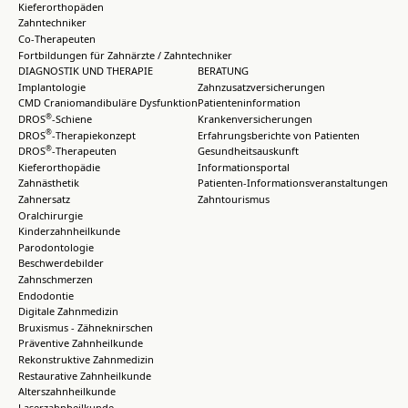
Kieferorthopäden
Zahntechniker
Co-Therapeuten
Fortbildungen für Zahnärzte / Zahntechniker
DIAGNOSTIK UND THERAPIE
BERATUNG
Implantologie
Zahnzusatzversicherungen
CMD Craniomandibuläre Dysfunktion
Patienteninformation
®
DROS
-Schiene
Krankenversicherungen
®
DROS
-Therapiekonzept
Erfahrungsberichte von Patienten
®
DROS
-Therapeuten
Gesundheitsauskunft
Kieferorthopädie
Informationsportal
Zahnästhetik
Patienten-Informationsveranstaltungen
Zahnersatz
Zahntourismus
Oralchirurgie
Kinderzahnheilkunde
Parodontologie
Beschwerdebilder
Zahnschmerzen
Endodontie
Digitale Zahnmedizin
Bruxismus - Zähneknirschen
Präventive Zahnheilkunde
Rekonstruktive Zahnmedizin
Restaurative Zahnheilkunde
Alterszahnheilkunde
Laserzahnheilkunde