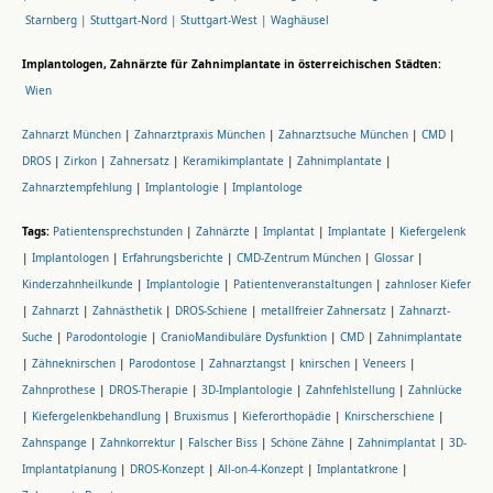
Starnberg |
Stuttgart-Nord |
Stuttgart-West |
Waghäusel
Implantologen, Zahnärzte für Zahnimplantate in österreichischen Städten:
Wien
Zahnarzt München
|
Zahnarztpraxis München
|
Zahnarztsuche München
|
CMD
|
DROS
|
Zirkon
|
Zahnersatz
|
Keramikimplantate
|
Zahnimplantate
|
Zahnarztempfehlung
|
Implantologie
|
Implantologe
Tags:
Patientensprechstunden
|
Zahnärzte
|
Implantat
|
Implantate
|
Kiefergelenk
|
Implantologen
|
Erfahrungsberichte
|
CMD-Zentrum München
|
Glossar
|
Kinderzahnheilkunde
|
Implantologie
|
Patientenveranstaltungen
|
zahnloser Kiefer
|
Zahnarzt
|
Zahnästhetik
|
DROS-Schiene
|
metallfreier Zahnersatz
|
Zahnarzt-
Suche
|
Parodontologie
|
CranioMandibuläre Dysfunktion
|
CMD
|
Zahnimplantate
|
Zähneknirschen
|
Parodontose
|
Zahnarztangst
|
knirschen
|
Veneers
|
Zahnprothese
|
DROS-Therapie
|
3D-Implantologie
|
Zahnfehlstellung
|
Zahnlücke
|
Kiefergelenkbehandlung
|
Bruxismus
|
Kieferorthopädie
|
Knirscherschiene
|
Zahnspange
|
Zahnkorrektur
|
Falscher Biss
|
Schöne Zähne
|
Zahnimplantat
|
3D-
Implantatplanung
|
DROS-Konzept
|
All-on-4-Konzept
|
Implantatkrone
|