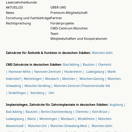
Laserzahnheilkunde
AKTUELLES
ÜBER UNS
News
Premium-Mitgliedschaft
Forschung und Fachbeiträge
Partner
Rechtsprechung
Förderprojekte
CMD-Centrum München
Team
Mitgliedschaften und Kooperationen
Zahnärzte für Ästhetik & Funktion in deutschen Städten:
München-Solln
CMD Zahnärzte in deutschen Städten:
Bad Aibling |
Bautzen |
Chemnitz
|
Hannover-Mitte |
Hannover-Zentrum |
Hockenheim |
Ludwigsburg |
Markt
Indersdorf |
Memmingen |
Miesbach |
München |
München-Giesing |
München-
Schwabing |
München-Sendling |
München-Zentrum (Theatinerstraße 44)
|
Sindelfingen |
Starnberg |
Ulm
Implantologen, Zahnärzte für Zahnimplantate in deutschen Städten:
Augsburg |
Bad Aibling |
Bautzen |
Berlin-Charlottenburg |
Chemnitz |
Köln-Brück |
Ludwigsburg |
Mainz |
Memmingen |
Miesbach |
Mindelheim |
München-
Maxvorstadt |
München-Ost |
München Schwabing-West |
München-Solln