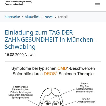
Skip to main content
Skip to page footer
You are here:
Startseite
Aktuelles
News
Detail
Einladung zum TAG DER
ZAHNGESUNDHEIT in München-
Schwabing
16.08.2009
News