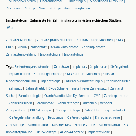
|
München-Zentrum |
Oberammergau |
Sindelfingen |
Sindelfingen Mitte-Ost |
Starnberg |
Stuttgart-Nord |
Stuttgart-West |
Waghäusel
Implantologen, Zahnärzte für Zahnimplantate in österreichischen Städten:
Wien
Zahnarzt München
|
Zahnarztpraxis München
|
Zahnarztsuche München
|
CMD
|
DROS
|
Zirkon
|
Zahnersatz
|
Keramikimplantate
|
Zahnimplantate
|
Zahnarztempfehlung
|
Implantologie
|
Implantologe
Tags:
Patientensprechstunden
|
Zahnärzte
|
Implantat
|
Implantate
|
Kiefergelenk
|
Implantologen
|
Erfahrungsberichte
|
CMD-Zentrum München
|
Glossar
|
Kinderzahnheilkunde
|
Implantologie
|
Patientenveranstaltungen
|
zahnloser Kiefer
|
Zahnarzt
|
Zahnästhetik
|
DROS-Schiene
|
metallfreier Zahnersatz
|
Zahnarzt-
Suche
|
Parodontologie
|
CranioMandibuläre Dysfunktion
|
CMD
|
Zahnimplantate
|
Zähneknirschen
|
Parodontose
|
Zahnarztangst
|
knirschen
|
Veneers
|
Zahnprothese
|
DROS-Therapie
|
3D-Implantologie
|
Zahnfehlstellung
|
Zahnlücke
|
Kiefergelenkbehandlung
|
Bruxismus
|
Kieferorthopädie
|
Knirscherschiene
|
Zahnspange
|
Zahnkorrektur
|
Falscher Biss
|
Schöne Zähne
|
Zahnimplantat
|
3D-
Implantatplanung
|
DROS-Konzept
|
All-on-4-Konzept
|
Implantatkrone
|