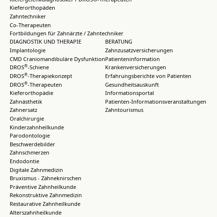
Kieferorthopäden
Zahntechniker
Co-Therapeuten
Fortbildungen für Zahnärzte / Zahntechniker
DIAGNOSTIK UND THERAPIE
BERATUNG
Implantologie
Zahnzusatzversicherungen
CMD Craniomandibuläre Dysfunktion
Patienteninformation
®
DROS
-Schiene
Krankenversicherungen
®
DROS
-Therapiekonzept
Erfahrungsberichte von Patienten
®
DROS
-Therapeuten
Gesundheitsauskunft
Kieferorthopädie
Informationsportal
Zahnästhetik
Patienten-Informationsveranstaltungen
Zahnersatz
Zahntourismus
Oralchirurgie
Kinderzahnheilkunde
Parodontologie
Beschwerdebilder
Zahnschmerzen
Endodontie
Digitale Zahnmedizin
Bruxismus - Zähneknirschen
Präventive Zahnheilkunde
Rekonstruktive Zahnmedizin
Restaurative Zahnheilkunde
Alterszahnheilkunde