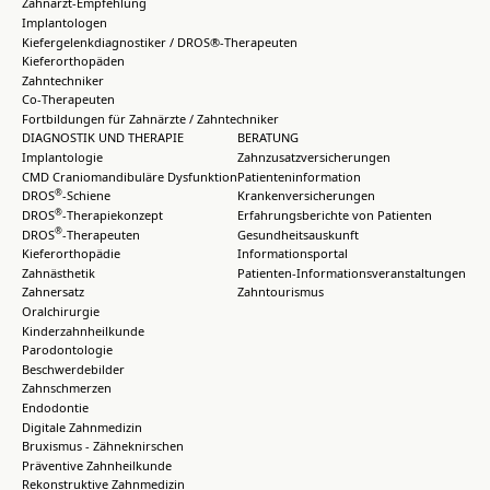
Zahnarzt-Empfehlung
Implantologen
Kiefergelenkdiagnostiker / DROS®-Therapeuten
Kieferorthopäden
Zahntechniker
Co-Therapeuten
Fortbildungen für Zahnärzte / Zahntechniker
DIAGNOSTIK UND THERAPIE
BERATUNG
Implantologie
Zahnzusatzversicherungen
CMD Craniomandibuläre Dysfunktion
Patienteninformation
®
DROS
-Schiene
Krankenversicherungen
®
DROS
-Therapiekonzept
Erfahrungsberichte von Patienten
®
DROS
-Therapeuten
Gesundheitsauskunft
Kieferorthopädie
Informationsportal
Zahnästhetik
Patienten-Informationsveranstaltungen
Zahnersatz
Zahntourismus
Oralchirurgie
Kinderzahnheilkunde
Parodontologie
Beschwerdebilder
Zahnschmerzen
Endodontie
Digitale Zahnmedizin
Bruxismus - Zähneknirschen
Präventive Zahnheilkunde
Rekonstruktive Zahnmedizin