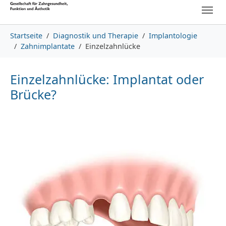
Skip to main content
Skip to page footer
You are here:
Startseite
Diagnostik und Therapie
Implantologie
Zahnimplantate
Einzelzahnlücke
Einzelzahnlücke: Implantat oder
Brücke?