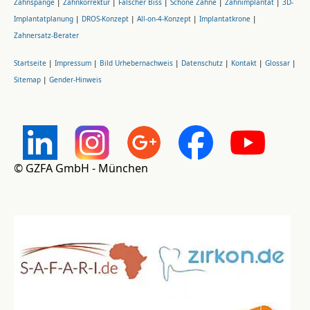
Zahnspange
|
Zahnkorrektur
|
Falscher Biss
|
Schöne Zähne
|
Zahnimplantat
|
3D-
Implantatplanung
|
DROS-Konzept
|
All-on-4-Konzept
|
Implantatkrone
|
Zahnersatz-Berater
Startseite
|
Impressum
|
Bild Urhebernachweis
|
Datenschutz
|
Kontakt
|
Glossar
|
Sitemap
|
Gender-Hinweis
© GZFA GmbH - München