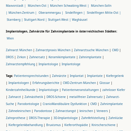
Maxvorstadt |
München-Ost |
München Schwabing-West |
München-Solln
|
München-Zentrum |
Oberammergau |
Sindelfingen |
Sindelfingen Mitte-Ost |
Starnberg |
Stuttgart-Nord |
Stuttgart-West |
Waghäusel
Implantologen, Zahnärzte für Zahnimplantate in österreichischen Städten:
Wien
Zahnarzt München
|
Zahnarztpraxis München
|
Zahnarztsuche München
|
CMD
|
DROS
|
Zirkon
|
Zahnersatz
|
Keramikimplantate
|
Zahnimplantate
|
Zahnarztempfehlung
|
Implantologie
|
Implantologe
Tags:
Patientensprechstunden
|
Zahnärzte
|
Implantat
|
Implantate
|
Kiefergelenk
|
Implantologen
|
Erfahrungsberichte
|
CMD-Zentrum München
|
Glossar
|
Kinderzahnheilkunde
|
Implantologie
|
Patientenveranstaltungen
|
zahnloser Kiefer
|
Zahnarzt
|
Zahnästhetik
|
DROS-Schiene
|
metallfreier Zahnersatz
|
Zahnarzt-
Suche
|
Parodontologie
|
CranioMandibuläre Dysfunktion
|
CMD
|
Zahnimplantate
|
Zähneknirschen
|
Parodontose
|
Zahnarztangst
|
knirschen
|
Veneers
|
Zahnprothese
|
DROS-Therapie
|
3D-Implantologie
|
Zahnfehlstellung
|
Zahnlücke
|
Kiefergelenkbehandlung
|
Bruxismus
|
Kieferorthopädie
|
Knirscherschiene
|