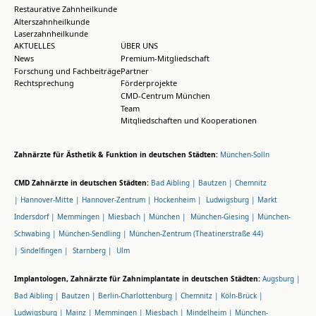
Restaurative Zahnheilkunde
Alterszahnheilkunde
Laserzahnheilkunde
AKTUELLES
ÜBER UNS
News
Premium-Mitgliedschaft
Forschung und Fachbeiträge
Partner
Rechtsprechung
Förderprojekte
CMD-Centrum München
Team
Mitgliedschaften und Kooperationen
Zahnärzte für Ästhetik & Funktion in deutschen Städten:
München-Solln
CMD Zahnärzte in deutschen Städten:
Bad Aibling |
Bautzen |
Chemnitz
|
Hannover-Mitte |
Hannover-Zentrum |
Hockenheim |
Ludwigsburg |
Markt
Indersdorf |
Memmingen |
Miesbach |
München |
München-Giesing |
München-
Schwabing |
München-Sendling |
München-Zentrum (Theatinerstraße 44)
|
Sindelfingen |
Starnberg |
Ulm
Implantologen, Zahnärzte für Zahnimplantate in deutschen Städten:
Augsburg |
Bad Aibling |
Bautzen |
Berlin-Charlottenburg |
Chemnitz |
Köln-Brück |
Ludwigsburg |
Mainz |
Memmingen |
Miesbach |
Mindelheim |
München-