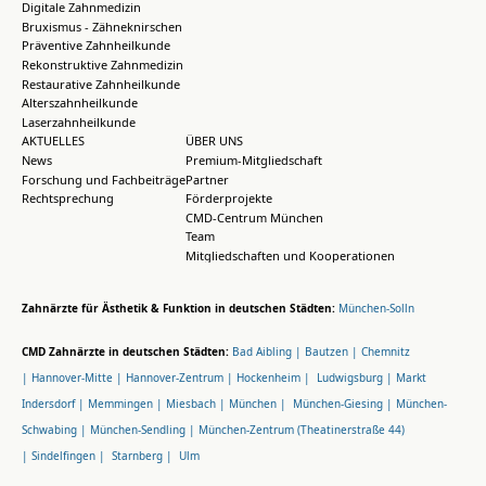
Digitale Zahnmedizin
Bruxismus - Zähneknirschen
Präventive Zahnheilkunde
Rekonstruktive Zahnmedizin
Restaurative Zahnheilkunde
Alterszahnheilkunde
Laserzahnheilkunde
AKTUELLES
ÜBER UNS
News
Premium-Mitgliedschaft
Forschung und Fachbeiträge
Partner
Rechtsprechung
Förderprojekte
CMD-Centrum München
Team
Mitgliedschaften und Kooperationen
Zahnärzte für Ästhetik & Funktion in deutschen Städten:
München-Solln
CMD Zahnärzte in deutschen Städten:
Bad Aibling |
Bautzen |
Chemnitz
|
Hannover-Mitte |
Hannover-Zentrum |
Hockenheim |
Ludwigsburg |
Markt
Indersdorf |
Memmingen |
Miesbach |
München |
München-Giesing |
München-
Schwabing |
München-Sendling |
München-Zentrum (Theatinerstraße 44)
|
Sindelfingen |
Starnberg |
Ulm