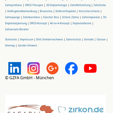
Zahnprothese
|
DROS-Therapie
|
3D-Implantologie
|
Zahnfehlstellung
|
Zahnlücke
|
Kiefergelenkbehandlung
|
Bruxismus
|
Kieferorthopädie
|
Knirscherschiene
|
Zahnspange
|
Zahnkorrektur
|
Falscher Biss
|
Schöne Zähne
|
Zahnimplantat
|
3D-
Implantatplanung
|
DROS-Konzept
|
All-on-4-Konzept
|
Implantatkrone
|
Zahnersatz-Berater
Startseite
|
Impressum
|
Bild Urhebernachweis
|
Datenschutz
|
Kontakt
|
Glossar
|
Sitemap
|
Gender-Hinweis
© GZFA GmbH - München