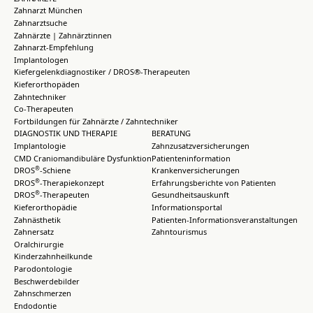
Zahnarzt München
Zahnarztsuche
Zahnärzte | Zahnärztinnen
Zahnarzt-Empfehlung
Implantologen
Kiefergelenkdiagnostiker / DROS®-Therapeuten
Kieferorthopäden
Zahntechniker
Co-Therapeuten
Fortbildungen für Zahnärzte / Zahntechniker
DIAGNOSTIK UND THERAPIE
BERATUNG
Implantologie
Zahnzusatzversicherungen
CMD Craniomandibuläre Dysfunktion
Patienteninformation
®
DROS
-Schiene
Krankenversicherungen
®
DROS
-Therapiekonzept
Erfahrungsberichte von Patienten
®
DROS
-Therapeuten
Gesundheitsauskunft
Kieferorthopädie
Informationsportal
Zahnästhetik
Patienten-Informationsveranstaltungen
Zahnersatz
Zahntourismus
Oralchirurgie
Kinderzahnheilkunde
Parodontologie
Beschwerdebilder
Zahnschmerzen
Endodontie