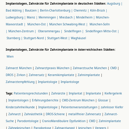
Implantologen, Zahnärzte für Zahnimplantate in deutschen Städten:
Augsburg |
Bad Aibling |
Bautzen |
Berlin-Charlottenburg |
Chemnitz |
Köln-Brück |
Ludwigsburg |
Mainz |
Memmingen |
Miesbach |
Mindelheim |
München-
Maxvorstadt |
München-Ost |
München Schwabing-West |
München-Solln
|
München-Zentrum |
Oberammergau |
Sindelfingen |
Sindelfingen Mitte-Ost |
Starnberg |
Stuttgart-Nord |
Stuttgart-West |
Waghäusel
Implantologen, Zahnärzte für Zahnimplantate in österreichischen Städten:
Wien
Zahnarzt München
|
Zahnarztpraxis München
|
Zahnarztsuche München
|
CMD
|
DROS
|
Zirkon
|
Zahnersatz
|
Keramikimplantate
|
Zahnimplantate
|
Zahnarztempfehlung
|
Implantologie
|
Implantologe
Tags:
Patientensprechstunden
|
Zahnärzte
|
Implantat
|
Implantate
|
Kiefergelenk
|
Implantologen
|
Erfahrungsberichte
|
CMD-Zentrum München
|
Glossar
|
Kinderzahnheilkunde
|
Implantologie
|
Patientenveranstaltungen
|
zahnloser Kiefer
|
Zahnarzt
|
Zahnästhetik
|
DROS-Schiene
|
metallfreier Zahnersatz
|
Zahnarzt-
Suche
|
Parodontologie
|
CranioMandibuläre Dysfunktion
|
CMD
|
Zahnimplantate
|
Zähneknirschen
|
Parodontose
|
Zahnarztangst
|
knirschen
|
Veneers
|