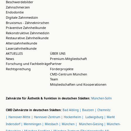
Beschwerdebilder
Zahnschmerzen
Endodontie
Digitale Zahnmedizin
Bruxismus - Zähneknirschen
Präventive Zahnheilkunde
Rekonstruktive Zahnmedizin
Restaurative Zahnheilkunde
Alterszahnheilkunde
Laserzahnheilkunde
AKTUELLES
ÜBER UNS
News
Premium-Mitgliedschaft
Forschung und Fachbeiträge
Partner
Rechtsprechung
Förderprojekte
CMD-Centrum München
Team
Mitgliedschaften und Kooperationen
Zahnärzte für Ästhetik & Funktion in deutschen Städten:
München-Solln
CMD Zahnärzte in deutschen Städten:
Bad Aibling |
Bautzen |
Chemnitz
|
Hannover-Mitte |
Hannover-Zentrum |
Hockenheim |
Ludwigsburg |
Markt
Indersdorf |
Memmingen |
Miesbach |
München |
München-Giesing |
München-