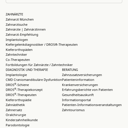
ZAHNÄRZTE
Zahnarzt München
Zahnarztsuche
Zahnärzte | Zahnärztinnen
Zahnarzt-Empfehlung
Implantologen
Kiefergelenkdiagnostiker / DROS®-Therapeuten
Kieferorthopäden
Zahntechniker
Co-Therapeuten
Fortbildungen für Zahnärzte / Zahntechniker
DIAGNOSTIK UND THERAPIE
BERATUNG
Implantologie
Zahnzusatzversicherungen
CMD Craniomandibuläre Dysfunktion
Patienteninformation
®
DROS
-Schiene
Krankenversicherungen
®
DROS
-Therapiekonzept
Erfahrungsberichte von Patienten
®
DROS
-Therapeuten
Gesundheitsauskunft
Kieferorthopädie
Informationsportal
Zahnästhetik
Patienten-Informationsveranstaltungen
Zahnersatz
Zahntourismus
Oralchirurgie
Kinderzahnheilkunde
Parodontologie