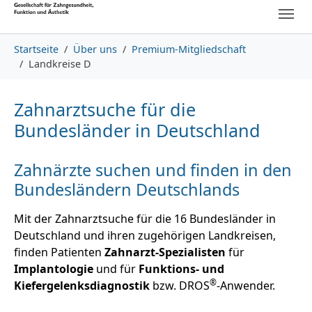
Skip to main content
Skip to page footer
You are here:
Startseite
Über uns
Premium-Mitgliedschaft
Landkreise D
Zahnarztsuche für die
Bundesländer in Deutschland
Zahnärzte suchen und finden in den
Bundesländern Deutschlands
Mit der Zahnarztsuche für die 16 Bundesländer in
Deutschland und ihren zugehörigen Landkreisen,
finden Patienten
Zahnarzt-Spezialisten
für
Implantologie
und für
Funktions- und
®
Kiefergelenksdiagnostik
bzw. DROS
-Anwender.