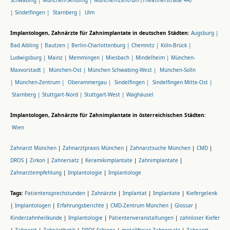
Schwabing |
München-Sendling |
München-Zentrum (Theatinerstraße 44)
|
Sindelfingen |
Starnberg |
Ulm
Implantologen, Zahnärzte für Zahnimplantate in deutschen Städten:
Augsburg |
Bad Aibling |
Bautzen |
Berlin-Charlottenburg |
Chemnitz |
Köln-Brück |
Ludwigsburg |
Mainz |
Memmingen |
Miesbach |
Mindelheim |
München-
Maxvorstadt |
München-Ost |
München Schwabing-West |
München-Solln
|
München-Zentrum |
Oberammergau |
Sindelfingen |
Sindelfingen Mitte-Ost |
Starnberg |
Stuttgart-Nord |
Stuttgart-West |
Waghäusel
Implantologen, Zahnärzte für Zahnimplantate in österreichischen Städten:
Wien
Zahnarzt München
|
Zahnarztpraxis München
|
Zahnarztsuche München
|
CMD
|
DROS
|
Zirkon
|
Zahnersatz
|
Keramikimplantate
|
Zahnimplantate
|
Zahnarztempfehlung
|
Implantologie
|
Implantologe
Tags:
Patientensprechstunden
|
Zahnärzte
|
Implantat
|
Implantate
|
Kiefergelenk
|
Implantologen
|
Erfahrungsberichte
|
CMD-Zentrum München
|
Glossar
|
Kinderzahnheilkunde
|
Implantologie
|
Patientenveranstaltungen
|
zahnloser Kiefer