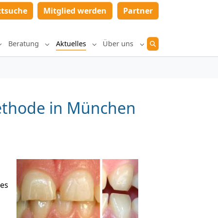
ztsuche
Mitglied werden
Partner
Beratung
Aktuelles
Über uns
Submenu for "Diagnostik und Therapie"
Submenu for "Beratung"
Submenu for "Aktuelles"
Submenu for "Über un
ethode in München
ies