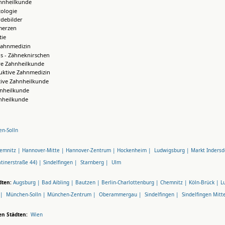
hnheilkunde
ologie
debilder
merzen
ie
Zahnmedizin
s - Zähneknirschen
ve Zahnheilkunde
uktive Zahnmedizin
tive Zahnheilkunde
hnheilkunde
nheilkunde
n-Solln
emnitz |
Hannover-Mitte |
Hannover-Zentrum |
Hockenheim |
Ludwigsburg |
Markt Indersd
tinerstraße 44) |
Sindelfingen |
Starnberg |
Ulm
dten:
Augsburg |
Bad Aibling |
Bautzen |
Berlin-Charlottenburg |
Chemnitz |
Köln-Brück |
L
 |
München-Solln |
München-Zentrum |
Oberammergau |
Sindelfingen |
Sindelfingen Mitt
en Städten:
Wien