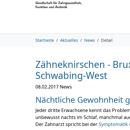
Skip to main content
Skip to page footer
You are here:
Startseite
Aktuelles
News
Detail
Zähneknirschen - Br
Schwabing-West
08.02.2017
News
Nächtliche Gewohnheit g
Jeder dritte Erwachsene kennt das Problem:
unbewusst nachts im Schlaf, manchmal auc
Der Zahnarzt spricht bei der
Symptomatik d