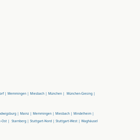
orf |
Memmingen |
Miesbach |
München |
München-Giesing |
udwigsburg |
Mainz |
Memmingen |
Miesbach |
Mindelheim |
e-Ost |
Starnberg |
Stuttgart-Nord |
Stuttgart-West |
Waghäusel