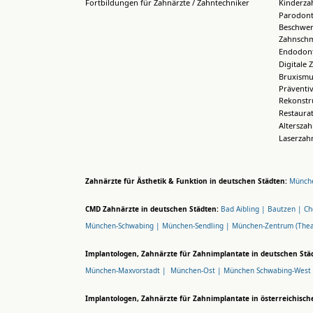
Fortbildungen für Zahnärzte / Zahntechniker
Kinderza
Parodont
Beschwer
Zahnsch
Endodont
Digitale 
Bruxismu
Präventi
Rekonstr
Restaura
Altersza
Laserzah
Zahnärzte für Ästhetik & Funktion in deutschen Städten:
Münche
CMD Zahnärzte in deutschen Städten:
Bad Aibling |
Bautzen |
Ch
München-Schwabing |
München-Sendling |
München-Zentrum (Thea
Implantologen, Zahnärzte für Zahnimplantate in deutschen Stä
München-Maxvorstadt |
München-Ost |
München Schwabing-West
Implantologen, Zahnärzte für Zahnimplantate in österreichisch