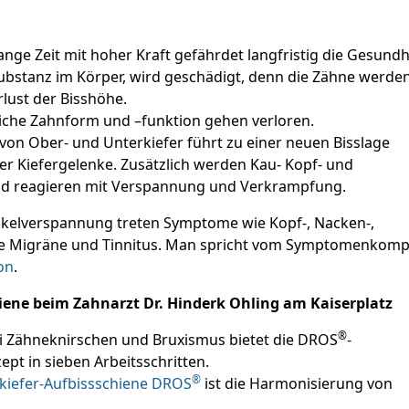
ge Zeit mit hoher Kraft gefährdet langfristig die Gesundh
Substanz im Körper, wird geschädigt, denn die Zähne werde
rlust der Bisshöhe.
liche Zahnform und –funktion gehen verloren.
von Ober- und Unterkiefer führt zu einer neuen Bisslage
der Kiefergelenke. Zusätzlich werden Kau- Kopf- und
und reagieren mit Verspannung und Verkrampfung.
skelverspannung treten Symptome wie Kopf-, Nacken-,
ie Migräne und Tinnitus. Man spricht vom Symptomenkomp
on
.
iene beim Zahnarzt Dr.
Hinderk Ohling am Kaiserplatz
®
i Zähneknirschen und Bruxismus bietet die DROS
-
ept in sieben Arbeitsschritten.
®
kiefer-Aufbissschiene DROS
ist die Harmonisierung von