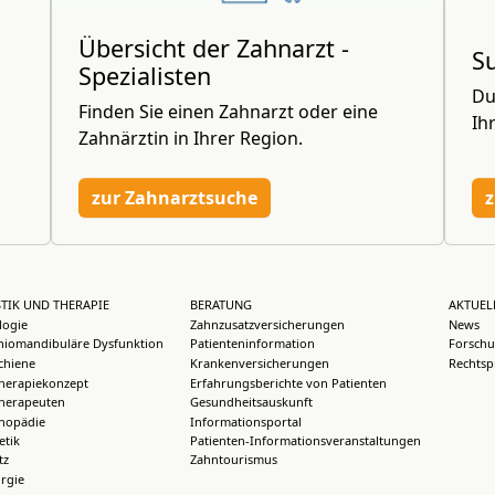
Übersicht der Zahnarzt -
S
Spezialisten
Du
Finden Sie einen Zahnarzt oder eine
Ih
Zahnärztin in Ihrer Region.
zur Zahnarztsuche
z
TIK UND THERAPIE
BERATUNG
AKTUEL
logie
Zahnzusatzversicherungen
News
iomandibuläre Dysfunktion
Patienteninformation
Forschu
chiene
Krankenversicherungen
Rechtsp
herapiekonzept
Erfahrungsberichte von Patienten
herapeuten
Gesundheitsauskunft
thopädie
Informationsportal
etik
Patienten-Informationsveranstaltungen
tz
Zahntourismus
rgie