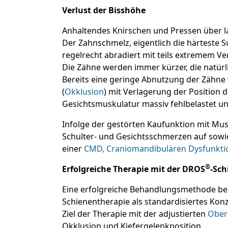
Verlust der Bisshöhe
Anhaltendes Knirschen und Pressen über lan
Der Zahnschmelz, eigentlich die härteste 
regelrecht abradiert mit teils extremem Ve
Die Zähne werden immer kürzer, die natür
Bereits eine geringe Abnutzung der Zähne 
(
Okklusion
) mit Verlagerung der Position 
Gesichtsmuskulatur massiv fehlbelastet 
Infolge der gestörten Kaufunktion mit Mu
Schulter- und Gesichtsschmerzen auf sow
einer
CMD, Craniomandibulären Dysfunkti
®
Erfolgreiche Therapie mit der DROS
-Sch
Eine erfolgreiche Behandlungsmethode be
Schienentherapie als standardisiertes Konz
Ziel der Therapie mit der adjustierten
Ober
Okklusion und Kiefergelenkposition.