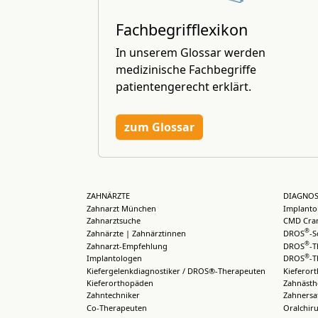
Fachbegrifflexikon
In unserem Glossar werden
medizinische Fachbegriffe
patientengerecht erklärt.
zum Glossar
ZAHNÄRZTE
DIAGNOS
Zahnarzt München
Implanto
Zahnarztsuche
CMD Cran
®
Zahnärzte | Zahnärztinnen
DROS
-S
®
Zahnarzt-Empfehlung
DROS
-T
®
Implantologen
DROS
-T
Kiefergelenkdiagnostiker / DROS®-Therapeuten
Kieferor
Kieferorthopäden
Zahnästh
Zahntechniker
Zahnersa
Co-Therapeuten
Oralchiru