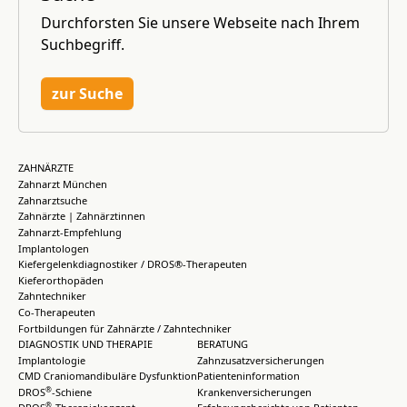
Durchforsten Sie unsere Webseite nach Ihrem
Suchbegriff.
zur Suche
ZAHNÄRZTE
Zahnarzt München
Zahnarztsuche
Zahnärzte | Zahnärztinnen
Zahnarzt-Empfehlung
Implantologen
Kiefergelenkdiagnostiker / DROS®-Therapeuten
Kieferorthopäden
Zahntechniker
Co-Therapeuten
Fortbildungen für Zahnärzte / Zahntechniker
DIAGNOSTIK UND THERAPIE
BERATUNG
Implantologie
Zahnzusatzversicherungen
CMD Craniomandibuläre Dysfunktion
Patienteninformation
®
DROS
-Schiene
Krankenversicherungen
®