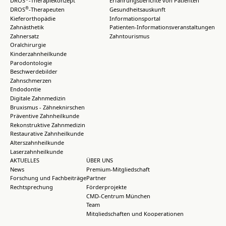
DROS
-Therapiekonzept
Erfahrungsberichte von Patienten
®
DROS
-Therapeuten
Gesundheitsauskunft
Kieferorthopädie
Informationsportal
Zahnästhetik
Patienten-Informationsveranstaltungen
Zahnersatz
Zahntourismus
Oralchirurgie
Kinderzahnheilkunde
Parodontologie
Beschwerdebilder
Zahnschmerzen
Endodontie
Digitale Zahnmedizin
Bruxismus - Zähneknirschen
Präventive Zahnheilkunde
Rekonstruktive Zahnmedizin
Restaurative Zahnheilkunde
Alterszahnheilkunde
Laserzahnheilkunde
AKTUELLES
ÜBER UNS
News
Premium-Mitgliedschaft
Forschung und Fachbeiträge
Partner
Rechtsprechung
Förderprojekte
CMD-Centrum München
Team
Mitgliedschaften und Kooperationen