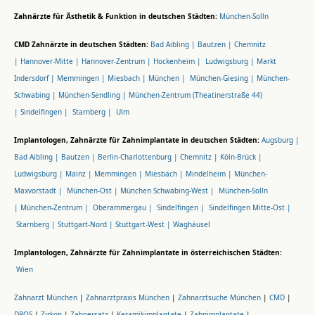
Zahnärzte für Ästhetik & Funktion in deutschen Städten:
München-Solln
CMD Zahnärzte in deutschen Städten:
Bad Aibling |
Bautzen |
Chemnitz
|
Hannover-Mitte |
Hannover-Zentrum |
Hockenheim |
Ludwigsburg |
Markt
Indersdorf |
Memmingen |
Miesbach |
München |
München-Giesing |
München-
Schwabing |
München-Sendling |
München-Zentrum (Theatinerstraße 44)
|
Sindelfingen |
Starnberg |
Ulm
Implantologen, Zahnärzte für Zahnimplantate in deutschen Städten:
Augsburg |
Bad Aibling |
Bautzen |
Berlin-Charlottenburg |
Chemnitz |
Köln-Brück |
Ludwigsburg |
Mainz |
Memmingen |
Miesbach |
Mindelheim |
München-
Maxvorstadt |
München-Ost |
München Schwabing-West |
München-Solln
|
München-Zentrum |
Oberammergau |
Sindelfingen |
Sindelfingen Mitte-Ost |
Starnberg |
Stuttgart-Nord |
Stuttgart-West |
Waghäusel
Implantologen, Zahnärzte für Zahnimplantate in österreichischen Städten:
Wien
Zahnarzt München
|
Zahnarztpraxis München
|
Zahnarztsuche München
|
CMD
|
DROS
|
Zirkon
|
Zahnersatz
|
Keramikimplantate
|
Zahnimplantate
|