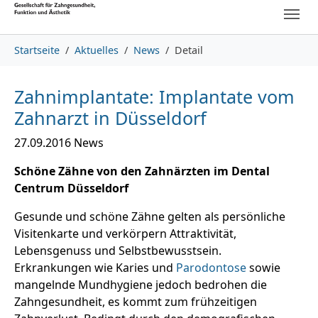
Skip to main content
Skip to page footer
You are here:
Startseite
Aktuelles
News
Detail
Zahnimplantate: Implantate vom
Zahnarzt in Düsseldorf
27.09.2016
News
Schöne Zähne von den Zahnärzten im Dental
Centrum Düsseldorf
Gesunde und schöne Zähne gelten als persönliche
Visitenkarte und verkörpern Attraktivität,
Lebensgenuss und Selbstbewusstsein.
Erkrankungen wie Karies und
Parodontose
sowie
mangelnde Mundhygiene jedoch bedrohen die
Zahngesundheit, es kommt zum frühzeitigen