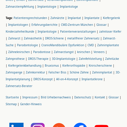
Zahnarztempfehlung
|
Implantologie
|
Implantologe
Tags:
Patientensprechstunden
|
Zahnärzte
|
Implantat
|
Implantate
|
Kiefergelenk
|
Implantologen
|
Erfahrungsberichte
|
CMD-Zentrum München
|
Glossar
|
Kinderzahnheilkunde
|
Implantologie
|
Patientenveranstaltungen
|
zahnloser Kiefer
|
Zahnarzt
|
Zahnästhetik
|
DROS-Schiene
|
metallfreier Zahnersatz
|
Zahnarzt-
Suche
|
Parodontologie
|
CranioMandibuläre Dysfunktion
|
CMD
|
Zahnimplantate
|
Zähneknirschen
|
Parodontose
|
Zahnarztangst
|
knirschen
|
Veneers
|
Zahnprothese
|
DROS-Therapie
|
3D-Implantologie
|
Zahnfehlstellung
|
Zahnlücke
|
Kiefergelenkbehandlung
|
Bruxismus
|
Kieferorthopädie
|
Knirscherschiene
|
Zahnspange
|
Zahnkorrektur
|
Falscher Biss
|
Schöne Zähne
|
Zahnimplantat
|
3D-
Implantatplanung
|
DROS-Konzept
|
All-on-4-Konzept
|
Implantatkrone
|
Zahnersatz-Berater
Startseite
|
Impressum
|
Bild Urhebernachweis
|
Datenschutz
|
Kontakt
|
Glossar
|
Sitemap
|
Gender-Hinweis