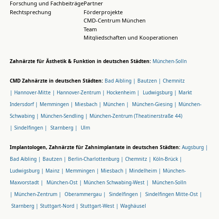
Forschung und Fachbeiträge
Partner
Rechtsprechung
Förderprojekte
CMD-Centrum München
Team
Mitgliedschaften und Kooperationen
Zahnärzte für Ästhetik & Funktion in deutschen Städten:
München-Solln
CMD Zahnärzte in deutschen Städten:
Bad Aibling |
Bautzen |
Chemnitz
|
Hannover-Mitte |
Hannover-Zentrum |
Hockenheim |
Ludwigsburg |
Markt
Indersdorf |
Memmingen |
Miesbach |
München |
München-Giesing |
München-
Schwabing |
München-Sendling |
München-Zentrum (Theatinerstraße 44)
|
Sindelfingen |
Starnberg |
Ulm
Implantologen, Zahnärzte für Zahnimplantate in deutschen Städten:
Augsburg |
Bad Aibling |
Bautzen |
Berlin-Charlottenburg |
Chemnitz |
Köln-Brück |
Ludwigsburg |
Mainz |
Memmingen |
Miesbach |
Mindelheim |
München-
Maxvorstadt |
München-Ost |
München Schwabing-West |
München-Solln
|
München-Zentrum |
Oberammergau |
Sindelfingen |
Sindelfingen Mitte-Ost |
Starnberg |
Stuttgart-Nord |
Stuttgart-West |
Waghäusel