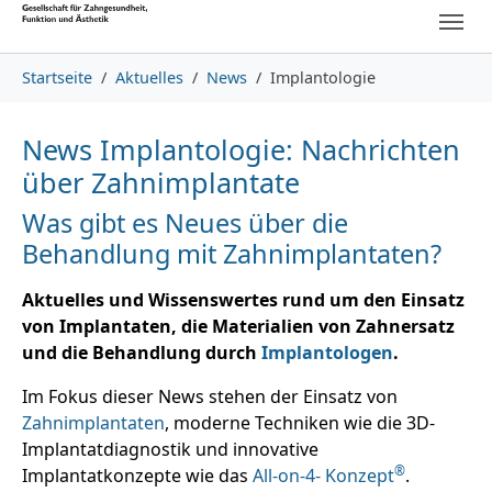
Skip to main content
Skip to page footer
You are here:
Startseite
Aktuelles
News
Implantologie
News Implantologie: Nachrichten
über Zahnimplantate
Was gibt es Neues über die
Behandlung mit Zahnimplantaten?
Aktuelles und Wissenswertes rund um den Einsatz
von Implantaten, die Materialien von Zahnersatz
und die Behandlung durch
Implantologen
.
Im Fokus dieser News stehen der Einsatz von
Zahnimplantaten
, moderne Techniken wie die 3D-
Implantatdiagnostik und innovative
®
Implantatkonzepte wie das
All-on-4- Konzept
.