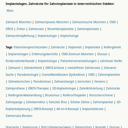
Implantologen, Zahnärzte für Zahnimplantate in österreichischen Städten:
Wien
Zahnarzt München
|
Zahnarztpraxis München
|
Zahnarztsuche München
|
CMD
|
DROS
|
Zirkon
|
Zahnersatz
|
Keramikimplantate
|
Zahnimplantate
|
Zahnarztempfehlung
|
Implantologie
|
Implantologe
Tags:
Patientensprechstunden
|
Zahnärzte
|
Implantat
|
Implantate
|
Kiefergelenk
|
Implantologen
|
Erfahrungsberichte
|
CMD-Zentrum München
|
Glossar
|
Kinderzahnheilkunde
|
Implantologie
|
Patientenveranstaltungen
|
zahnloser Kiefer
|
Zahnarzt
|
Zahnästhetik
|
DROS-Schiene
|
metallfreier Zahnersatz
|
Zahnarzt-
Suche
|
Parodontologie
|
CranioMandibuläre Dysfunktion
|
CMD
|
Zahnimplantate
|
Zähneknirschen
|
Parodontose
|
Zahnarztangst
|
knirschen
|
Veneers
|
Zahnprothese
|
DROS-Therapie
|
3D-Implantologie
|
Zahnfehlstellung
|
Zahnlücke
|
Kiefergelenkbehandlung
|
Bruxismus
|
Kieferorthopädie
|
Knirscherschiene
|
Zahnspange
|
Zahnkorrektur
|
Falscher Biss
|
Schöne Zähne
|
Zahnimplantat
|
3D-
Implantatplanung
|
DROS-Konzept
|
All-on-4-Konzept
|
Implantatkrone
|
Zahnersatz-Berater
Startseite
|
Impressum
|
Bild Urhebernachweis
|
Datenschutz
|
Kontakt
|
Glossar
|