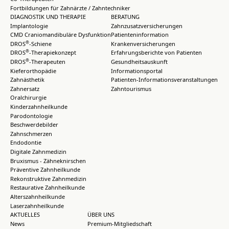
Fortbildungen für Zahnärzte / Zahntechniker
DIAGNOSTIK UND THERAPIE
BERATUNG
Implantologie
Zahnzusatzversicherungen
CMD Craniomandibuläre Dysfunktion
Patienteninformation
®
DROS
-Schiene
Krankenversicherungen
®
DROS
-Therapiekonzept
Erfahrungsberichte von Patienten
®
DROS
-Therapeuten
Gesundheitsauskunft
Kieferorthopädie
Informationsportal
Zahnästhetik
Patienten-Informationsveranstaltungen
Zahnersatz
Zahntourismus
Oralchirurgie
Kinderzahnheilkunde
Parodontologie
Beschwerdebilder
Zahnschmerzen
Endodontie
Digitale Zahnmedizin
Bruxismus - Zähneknirschen
Präventive Zahnheilkunde
Rekonstruktive Zahnmedizin
Restaurative Zahnheilkunde
Alterszahnheilkunde
Laserzahnheilkunde
AKTUELLES
ÜBER UNS
News
Premium-Mitgliedschaft