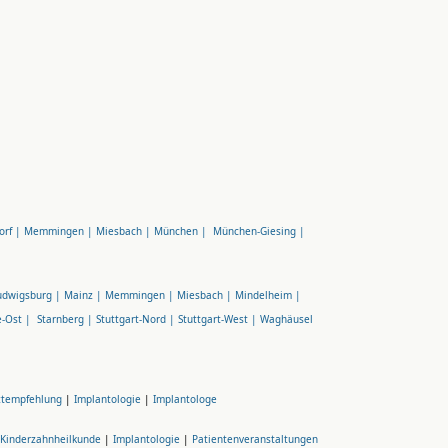
orf |
Memmingen |
Miesbach |
München |
München-Giesing |
udwigsburg |
Mainz |
Memmingen |
Miesbach |
Mindelheim |
e-Ost |
Starnberg |
Stuttgart-Nord |
Stuttgart-West |
Waghäusel
ztempfehlung
|
Implantologie
|
Implantologe
Kinderzahnheilkunde
|
Implantologie
|
Patientenveranstaltungen