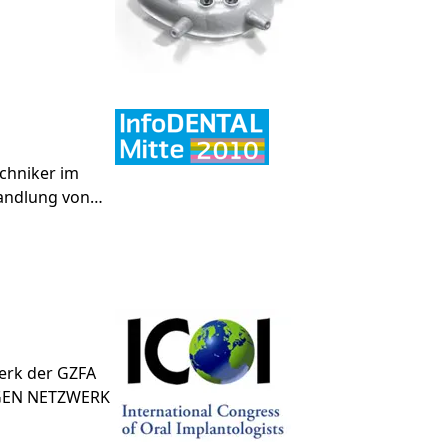
chniker im
handlung von…
erk der GZFA
OGEN NETZWERK