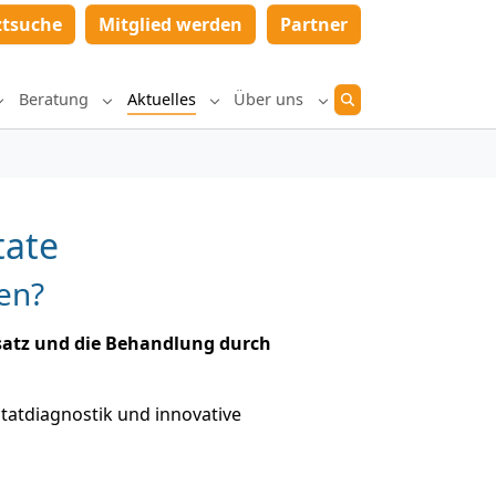
ztsuche
Mitglied werden
Partner
Beratung
Aktuelles
Über uns
Submenu for "Diagnostik und Therapie"
Submenu for "Beratung"
Submenu for "Aktuelles"
Submenu for "Über un
tate
en?
satz und die Behandlung durch
tatdiagnostik und innovative