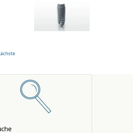
ächste
uche