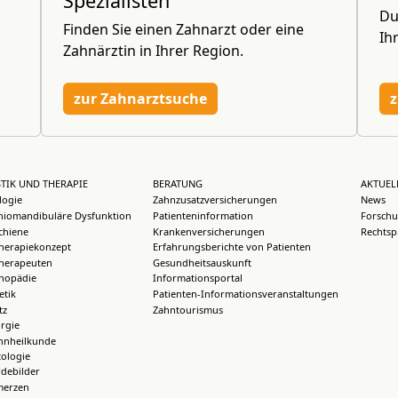
Spezialisten
Du
Finden Sie einen Zahnarzt oder eine
Ih
Zahnärztin in Ihrer Region.
zur Zahnarztsuche
z
TIK UND THERAPIE
BERATUNG
AKTUEL
logie
Zahnzusatzversicherungen
News
iomandibuläre Dysfunktion
Patienteninformation
Forschu
chiene
Krankenversicherungen
Rechtsp
herapiekonzept
Erfahrungsberichte von Patienten
herapeuten
Gesundheitsauskunft
thopädie
Informationsportal
etik
Patienten-Informationsveranstaltungen
tz
Zahntourismus
rgie
hnheilkunde
ologie
debilder
merzen