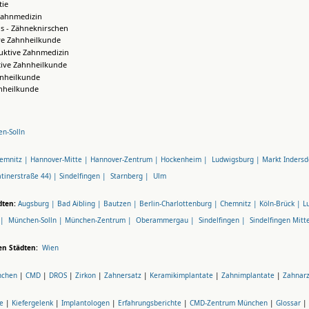
ie
Zahnmedizin
s - Zähneknirschen
ve Zahnheilkunde
uktive Zahnmedizin
tive Zahnheilkunde
hnheilkunde
nheilkunde
n-Solln
emnitz |
Hannover-Mitte |
Hannover-Zentrum |
Hockenheim |
Ludwigsburg |
Markt Indersd
tinerstraße 44) |
Sindelfingen |
Starnberg |
Ulm
dten:
Augsburg |
Bad Aibling |
Bautzen |
Berlin-Charlottenburg |
Chemnitz |
Köln-Brück |
L
 |
München-Solln |
München-Zentrum |
Oberammergau |
Sindelfingen |
Sindelfingen Mitt
en Städten:
Wien
nchen
|
CMD
|
DROS
|
Zirkon
|
Zahnersatz
|
Keramikimplantate
|
Zahnimplantate
|
Zahnar
e
|
Kiefergelenk
|
Implantologen
|
Erfahrungsberichte
|
CMD-Zentrum München
|
Glossar
|