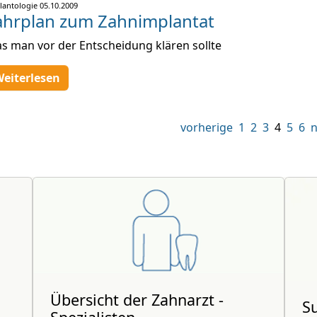
lantologie
05.10.2009
ahrplan zum Zahnimplantat
s man vor der Entscheidung klären sollte
eiterlesen
vorherige
1
2
3
4
5
6
n
Übersicht der Zahnarzt -
S