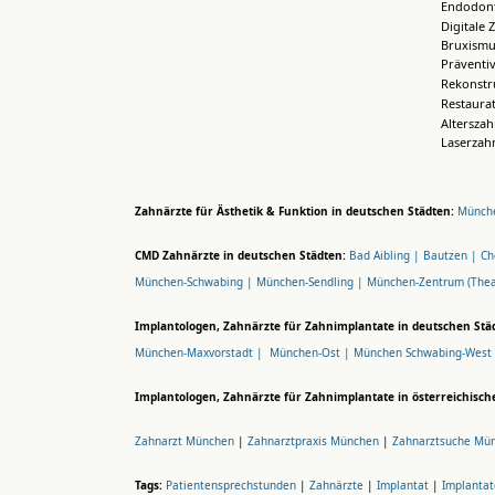
Endodont
Digitale 
Bruxismu
Präventi
Rekonstr
Restaura
Altersza
Laserzah
Zahnärzte für Ästhetik & Funktion in deutschen Städten:
Münche
CMD Zahnärzte in deutschen Städten:
Bad Aibling |
Bautzen |
Ch
München-Schwabing |
München-Sendling |
München-Zentrum (Thea
Implantologen, Zahnärzte für Zahnimplantate in deutschen Stä
München-Maxvorstadt |
München-Ost |
München Schwabing-West
Implantologen, Zahnärzte für Zahnimplantate in österreichisch
Zahnarzt München
|
Zahnarztpraxis München
|
Zahnarztsuche Mü
Tags:
Patientensprechstunden
|
Zahnärzte
|
Implantat
|
Implantat