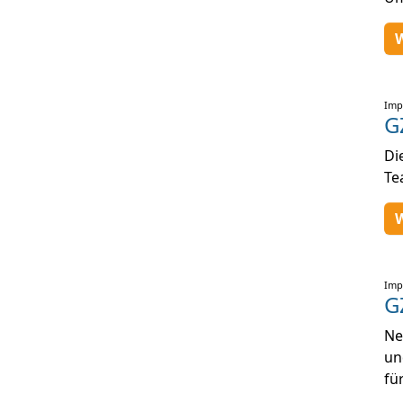
W
Imp
G
Di
Te
W
Imp
G
Ne
un
fü