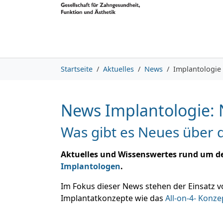
Skip to main content
Skip to page footer
You are here:
Startseite
Aktuelles
News
Implantologie
News Implantologie: 
Was gibt es Neues über 
Aktuelles und Wissenswertes rund um de
Implantologen
.
Im Fokus dieser News stehen der Einsatz 
Implantatkonzepte wie das
All-on-4- Konze