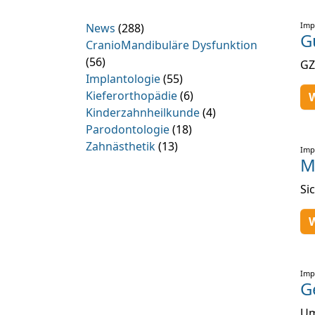
Imp
News
(288)
G
CranioMandibuläre Dysfunktion
(56)
GZ
Implantologie
(55)
Kieferorthopädie
(6)
W
Kinderzahnheilkunde
(4)
Parodontologie
(18)
Zahnästhetik
(13)
Imp
M
Si
W
Imp
G
Um