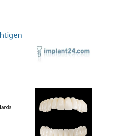
htigen
dards