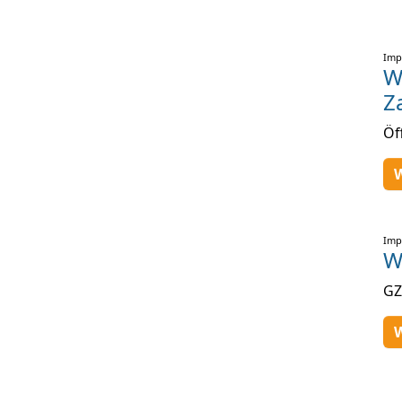
Imp
W
Z
Öf
W
Imp
W
GZ
W