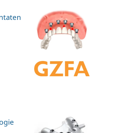
antaten
logie