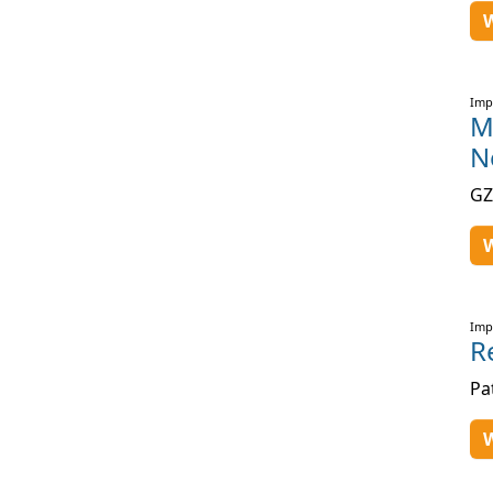
W
Imp
M
N
GZ
W
Imp
R
Pa
W