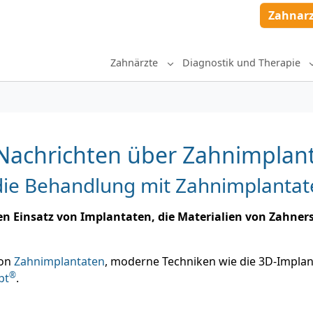
Zahnar
Zahnärzte
Diagnostik und Therapie
Submenu for "Zahnärzte"
Nachrichten über Zahnimplan
die Behandlung mit Zahnimplantat
n Einsatz von Implantaten, die Materialien von Zahner
von
Zahnimplantaten
, moderne Techniken wie die 3D-Implan
®
pt
.