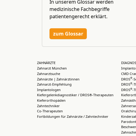
In unserem Glossar werden
medizinische Fachbegriffe
patientengerecht erklärt.
zum Glossar
ZAHNÄRZTE
DIAGNOS
Zahnarzt München
Implanto
Zahnarztsuche
CMD Cran
®
Zahnärzte | Zahnärztinnen
DROS
-S
®
Zahnarzt-Empfehlung
DROS
-T
®
Implantologen
DROS
-T
Kiefergelenkdiagnostiker / DROS®-Therapeuten
Kieferor
Kieferorthopäden
Zahnästh
Zahntechniker
Zahnersa
Co-Therapeuten
Oralchiru
Fortbildungen für Zahnärzte / Zahntechniker
Kinderza
Parodont
Beschwer
Zahnsch