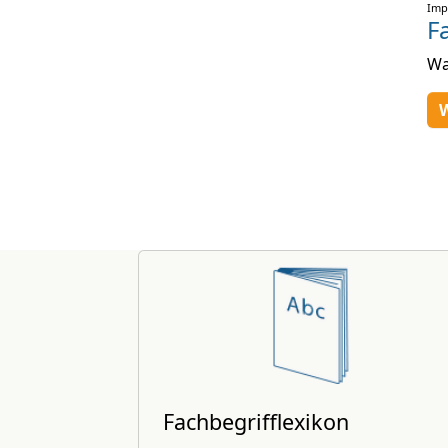
Imp
F
Wa
W
Fachbegrifflexikon