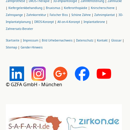
Zahnprothese
|
DROS-Therapie
|
3D-Implantologie
|
Zahnfehlstellung
|
Zahnlücke
|
Kiefergelenkbehandlung
|
Bruxismus
|
Kieferorthopädie
|
Knirscherschiene
|
Zahnspange
|
Zahnkorrektur
|
Falscher Biss
|
Schöne Zähne
|
Zahnimplantat
|
3D-
Implantatplanung
|
DROS-Konzept
|
All-on-4-Konzept
|
Implantatkrone
|
Zahnersatz-Berater
Startseite
|
Impressum
|
Bild Urhebernachweis
|
Datenschutz
|
Kontakt
|
Glossar
|
Sitemap
|
Gender-Hinweis
© GZFA GmbH - München