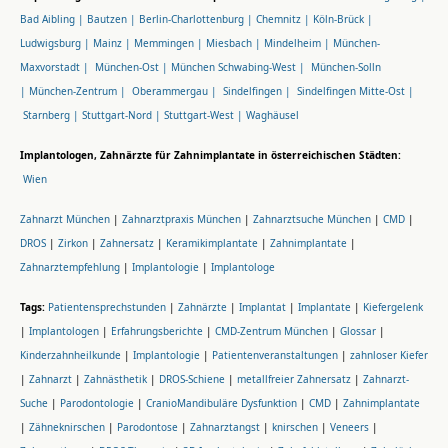
Bad Aibling |
Bautzen |
Berlin-Charlottenburg |
Chemnitz |
Köln-Brück |
Ludwigsburg |
Mainz |
Memmingen |
Miesbach |
Mindelheim |
München-
Maxvorstadt |
München-Ost |
München Schwabing-West |
München-Solln
|
München-Zentrum |
Oberammergau |
Sindelfingen |
Sindelfingen Mitte-Ost |
Starnberg |
Stuttgart-Nord |
Stuttgart-West |
Waghäusel
Implantologen, Zahnärzte für Zahnimplantate in österreichischen Städten:
Wien
Zahnarzt München
|
Zahnarztpraxis München
|
Zahnarztsuche München
|
CMD
|
DROS
|
Zirkon
|
Zahnersatz
|
Keramikimplantate
|
Zahnimplantate
|
Zahnarztempfehlung
|
Implantologie
|
Implantologe
Tags:
Patientensprechstunden
|
Zahnärzte
|
Implantat
|
Implantate
|
Kiefergelenk
|
Implantologen
|
Erfahrungsberichte
|
CMD-Zentrum München
|
Glossar
|
Kinderzahnheilkunde
|
Implantologie
|
Patientenveranstaltungen
|
zahnloser Kiefer
|
Zahnarzt
|
Zahnästhetik
|
DROS-Schiene
|
metallfreier Zahnersatz
|
Zahnarzt-
Suche
|
Parodontologie
|
CranioMandibuläre Dysfunktion
|
CMD
|
Zahnimplantate
|
Zähneknirschen
|
Parodontose
|
Zahnarztangst
|
knirschen
|
Veneers
|