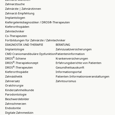
Zahnarztsuche
Zahnärzte | Zahnärztinnen
Zahnarzt-Empfehlung
Implantologen
Kiefergelenkdiagnostiker / DROS®-Therapeuten
Kieferorthopäden
Zahntechniker
Co-Therapeuten
Fortbildungen für Zahnärzte / Zahntechniker
DIAGNOSTIK UND THERAPIE
BERATUNG
Implantologie
Zahnzusatzversicherungen
CMD Craniomandibuläre Dysfunktion
Patienteninformation
®
DROS
-Schiene
Krankenversicherungen
®
DROS
-Therapiekonzept
Erfahrungsberichte von Patienten
®
DROS
-Therapeuten
Gesundheitsauskunft
Kieferorthopädie
Informationsportal
Zahnästhetik
Patienten-Informationsveranstaltungen
Zahnersatz
Zahntourismus
Oralchirurgie
Kinderzahnheilkunde
Parodontologie
Beschwerdebilder
Zahnschmerzen
Endodontie
Digitale Zahnmedizin