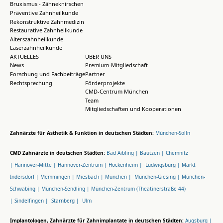
Bruxismus - Zähneknirschen
Präventive Zahnheilkunde
Rekonstruktive Zahnmedizin
Restaurative Zahnheilkunde
Alterszahnheilkunde
Laserzahnheilkunde
AKTUELLES
ÜBER UNS
News
Premium-Mitgliedschaft
Forschung und Fachbeiträge
Partner
Rechtsprechung
Förderprojekte
CMD-Centrum München
Team
Mitgliedschaften und Kooperationen
Zahnärzte für Ästhetik & Funktion in deutschen Städten:
München-Solln
CMD Zahnärzte in deutschen Städten:
Bad Aibling |
Bautzen |
Chemnitz
|
Hannover-Mitte |
Hannover-Zentrum |
Hockenheim |
Ludwigsburg |
Markt
Indersdorf |
Memmingen |
Miesbach |
München |
München-Giesing |
München-
Schwabing |
München-Sendling |
München-Zentrum (Theatinerstraße 44)
|
Sindelfingen |
Starnberg |
Ulm
Implantologen, Zahnärzte für Zahnimplantate in deutschen Städten:
Augsburg |