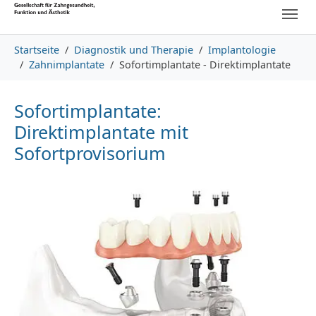
Skip to main content
Skip to page footer
You are here:
Startseite
Diagnostik und Therapie
Implantologie
Zahnimplantate
Sofortimplantate - Direktimplantate
Sofortimplantate:
Direktimplantate mit
Sofortprovisorium