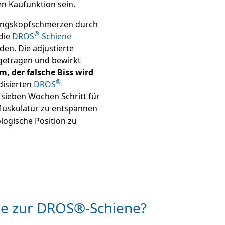
n Kaufunktion sein.
ungskopfschmerzen durch
®
die
DROS
-Schiene
en. Die adjustierte
 getragen und bewirkt
 der falsche Biss wird
®
disierten
DROS
-
 sieben Wochen Schritt für
e Muskulatur zu entspannen
ologische Position zu
de zur DROS®-Schiene?