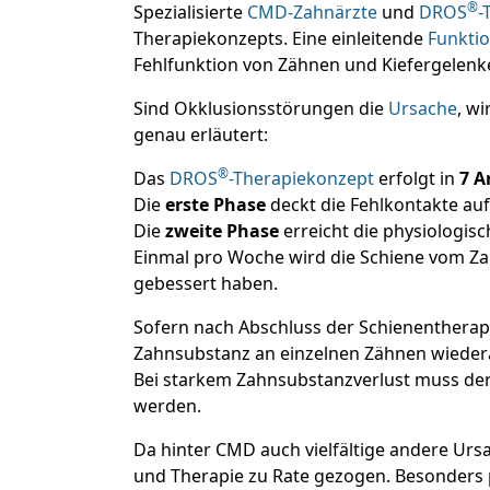
®
Spezialisierte
CMD-Zahnärzte
und
DROS
-
Therapiekonzepts. Eine einleitende
Funkti
Fehlfunktion von Zähnen und Kiefergelen
Sind Okklusionsstörungen die
Ursache
, w
genau erläutert:
®
Das
DROS
-Therapiekonzept
erfolgt in
7 A
Die
erste Phase
deckt die Fehlkontakte au
Die
zweite Phase
erreicht die physiologisc
Einmal pro Woche wird die Schiene vom Zahn
gebessert haben.
Sofern nach Abschluss der Schienentherap
Zahnsubstanz an einzelnen Zähnen wiede
Bei starkem Zahnsubstanzverlust muss der 
werden.
Da hinter CMD auch vielfältige andere Ur
und Therapie zu Rate gezogen. Besonders