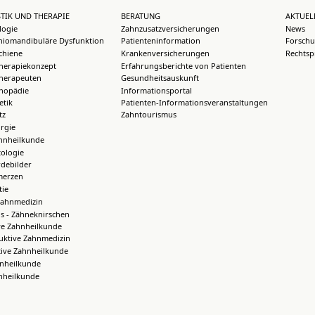
TIK UND THERAPIE
BERATUNG
AKTUEL
logie
Zahnzusatzversicherungen
News
iomandibuläre Dysfunktion
Patienteninformation
Forschu
chiene
Krankenversicherungen
Rechtsp
herapiekonzept
Erfahrungsberichte von Patienten
herapeuten
Gesundheitsauskunft
thopädie
Informationsportal
etik
Patienten-Informationsveranstaltungen
tz
Zahntourismus
rgie
hnheilkunde
ologie
debilder
merzen
ie
Zahnmedizin
s - Zähneknirschen
ve Zahnheilkunde
uktive Zahnmedizin
tive Zahnheilkunde
hnheilkunde
nheilkunde