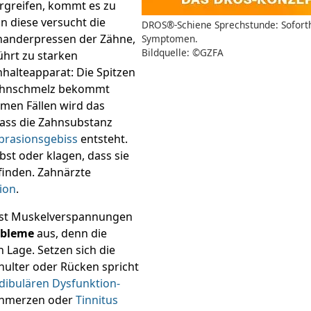
ergreifen, kommt es zu
nn diese versucht die
DROS®-Schiene Sprechstunde: Soforth
inanderpressen der Zähne,
Symptomen.
Bildquelle: ©GZFA
ührt zu starken
alteapparat: Die Spitzen
Zahnschmelz bekommt
emen Fällen wird das
dass die Zahnsubstanz
brasionsgebiss
entsteht.
st oder klagen, dass sie
finden. Zahnärzte
ion
.
hst Muskelverspannungen
obleme
aus, denn die
 Lage. Setzen sich die
ulter oder Rücken spricht
ibulären Dysfunktion-
schmerzen oder
Tinnitus