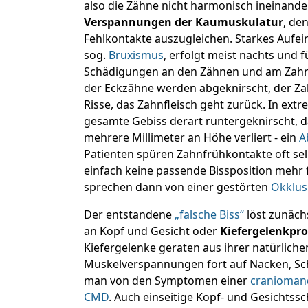
also die Zähne nicht harmonisch ineinand
Verspannungen der Kaumuskulatur
, de
Fehlkontakte auszugleichen. Starkes Aufe
sog.
Bruxismus
, erfolgt meist nachts und f
Schädigungen an den Zähnen und am Zahnh
der Eckzähne werden abgeknirscht, der 
Risse, das Zahnfleisch geht zurück. In extr
gesamte Gebiss derart runtergeknirscht, 
mehrere Millimeter an Höhe verliert - ein
A
Patienten spüren Zahnfrühkontakte oft selb
einfach keine passende Bissposition mehr 
sprechen dann von einer gestörten
Okklus
Der entstandene
„falsche Biss“
löst zunäc
an Kopf und Gesicht oder
Kiefergelenkpr
Kiefergelenke geraten aus ihrer natürlichen
Muskelverspannungen fort auf Nacken, Sch
man von den Symptomen einer
craniomand
CMD
. Auch einseitige Kopf- und Gesichts