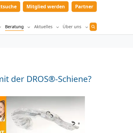
ztsuche
Mitglied werden
Partner
Beratung
Aktuelles
Über uns
Submenu for "Diagnostik und Therapie"
Submenu for "Beratung"
Submenu for "Aktuelles"
Submenu for "Über un
 mit der DROS®-Schiene?