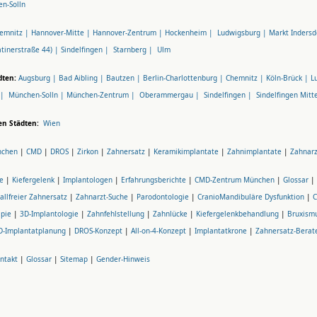
n-Solln
emnitz |
Hannover-Mitte |
Hannover-Zentrum |
Hockenheim |
Ludwigsburg |
Markt Indersd
tinerstraße 44) |
Sindelfingen |
Starnberg |
Ulm
dten:
Augsburg |
Bad Aibling |
Bautzen |
Berlin-Charlottenburg |
Chemnitz |
Köln-Brück |
L
 |
München-Solln |
München-Zentrum |
Oberammergau |
Sindelfingen |
Sindelfingen Mitt
en Städten:
Wien
nchen
|
CMD
|
DROS
|
Zirkon
|
Zahnersatz
|
Keramikimplantate
|
Zahnimplantate
|
Zahnar
e
|
Kiefergelenk
|
Implantologen
|
Erfahrungsberichte
|
CMD-Zentrum München
|
Glossar
|
allfreier Zahnersatz
|
Zahnarzt-Suche
|
Parodontologie
|
CranioMandibuläre Dysfunktion
|
pie
|
3D-Implantologie
|
Zahnfehlstellung
|
Zahnlücke
|
Kiefergelenkbehandlung
|
Bruxism
D-Implantatplanung
|
DROS-Konzept
|
All-on-4-Konzept
|
Implantatkrone
|
Zahnersatz-Berat
ntakt
|
Glossar
|
Sitemap
|
Gender-Hinweis