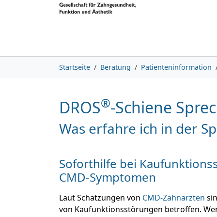
Skip to main content
Skip to page footer
You are here:
Startseite
Beratung
Patienteninformation
®
DROS
-Schiene Sprec
Was erfahre ich in der 
Soforthilfe bei Kaufunktion
CMD-Symptomen
Laut Schätzungen von
CMD-Zahnärzten
sin
von Kaufunktionsstörungen betroffen. Wen