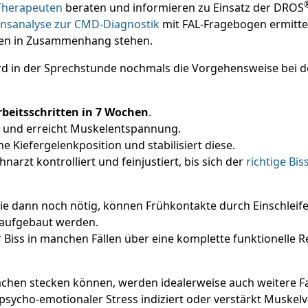
Therapeuten
beraten und informieren zu Einsatz der DROS
onsanalyse zur CMD-Diagnostik
mit FAL-Fragebogen ermitte
ken in Zusammenhang stehen.
ird in der Sprechstunde nochmals die Vorgehensweise bei 
rbeitsschritten in 7 Wochen
.
f und erreicht Muskelentspannung.
he Kiefergelenkposition und stabilisiert diese.
arzt kontrolliert und feinjustiert, bis sich der
richtige Bis
ie dann noch nötig, können Frühkontakte durch Einschleife
raufgebaut werden.
Biss in manchen Fällen über eine komplette funktionelle R
sachen stecken können, werden idealerweise auch weitere F
 psycho-emotionaler Stress indiziert oder verstärkt Mus