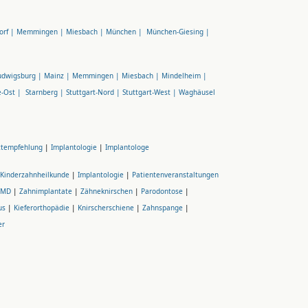
orf |
Memmingen |
Miesbach |
München |
München-Giesing |
udwigsburg |
Mainz |
Memmingen |
Miesbach |
Mindelheim |
e-Ost |
Starnberg |
Stuttgart-Nord |
Stuttgart-West |
Waghäusel
ztempfehlung
|
Implantologie
|
Implantologe
Kinderzahnheilkunde
|
Implantologie
|
Patientenveranstaltungen
CMD
|
Zahnimplantate
|
Zähneknirschen
|
Parodontose
|
us
|
Kieferorthopädie
|
Knirscherschiene
|
Zahnspange
|
er