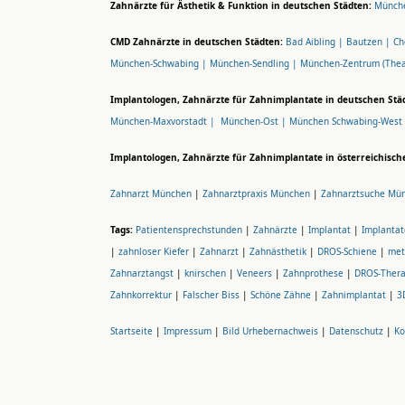
Zahnärzte für Ästhetik & Funktion in deutschen Städten:
Münche
CMD Zahnärzte in deutschen Städten:
Bad Aibling |
Bautzen |
Ch
München-Schwabing |
München-Sendling |
München-Zentrum (Thea
Implantologen, Zahnärzte für Zahnimplantate in deutschen Stä
München-Maxvorstadt |
München-Ost |
München Schwabing-West
Implantologen, Zahnärzte für Zahnimplantate in österreichisch
Zahnarzt München
|
Zahnarztpraxis München
|
Zahnarztsuche Mü
Tags:
Patientensprechstunden
|
Zahnärzte
|
Implantat
|
Implantat
|
zahnloser Kiefer
|
Zahnarzt
|
Zahnästhetik
|
DROS-Schiene
|
met
Zahnarztangst
|
knirschen
|
Veneers
|
Zahnprothese
|
DROS-Thera
Zahnkorrektur
|
Falscher Biss
|
Schöne Zähne
|
Zahnimplantat
|
3
Startseite
|
Impressum
|
Bild Urhebernachweis
|
Datenschutz
|
Ko