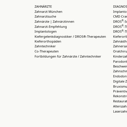
ZAHNÄRZTE
DIAGNOS
Zahnarzt München
Implanto
Zahnarztsuche
CMD Cran
®
Zahnärzte | Zahnärztinnen
DROS
-S
®
Zahnarzt-Empfehlung
DROS
-T
®
Implantologen
DROS
-T
Kiefergelenkdiagnostiker / DROS®-Therapeuten
Kieferor
Kieferorthopäden
Zahnästh
Zahntechniker
Zahnersa
Co-Therapeuten
Oralchiru
Fortbildungen für Zahnärzte / Zahntechniker
Kinderza
Parodont
Beschwer
Zahnsch
Endodont
Digitale 
Bruxismu
Präventi
Rekonstr
Restaura
Altersza
Laserzah