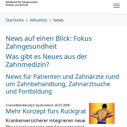
Skip to main content
Skip to page footer
You are here:
Startseite
Aktuelles
News
News auf einen Blick: Fokus
Zahngesundheit
Was gibt es Neues aus der
Zahnmedizin?
News für Patienten und Zahnärzte rund
um Zahnbehandlung,
Zahnarztsuche
und Fortbildung
CranioMandibuläre Dysfunktion
26.01.2009
Mehr Konzept fürs Rückgrat
Krankenversicherer integrieren neue